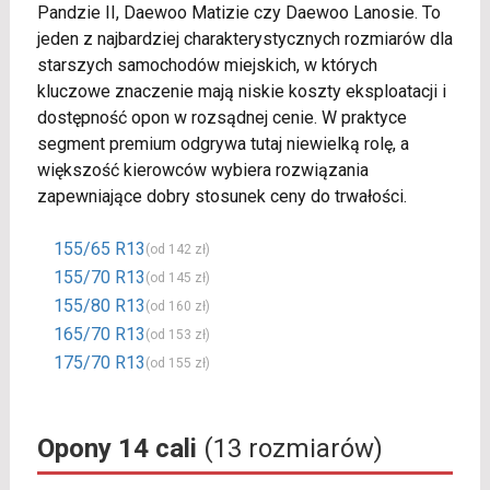
Pandzie II, Daewoo Matizie czy Daewoo Lanosie. To
jeden z najbardziej charakterystycznych rozmiarów dla
starszych samochodów miejskich, w których
kluczowe znaczenie mają niskie koszty eksploatacji i
dostępność opon w rozsądnej cenie. W praktyce
segment premium odgrywa tutaj niewielką rolę, a
większość kierowców wybiera rozwiązania
zapewniające dobry stosunek ceny do trwałości.
155/65 R13
(od 142 zł)
155/70 R13
(od 145 zł)
155/80 R13
(od 160 zł)
165/70 R13
(od 153 zł)
175/70 R13
(od 155 zł)
Opony 14 cali
(13 rozmiarów)