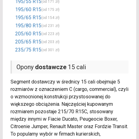
195/55 R15
(od 171 zł)
195/60 R15
(od 175 zł)
195/65 R15
(od 154 zł)
195/80 R15
(od 231 zł)
205/60 R15
(od 223 zł)
205/65 R15
(od 203 zł)
235/75 R15
(od 301 zł)
Opony
dostawcze
15 cali
Segment dostawczy w średnicy 15 cali obejmuje 5
rozmiarów z oznaczeniem C (cargo, commercial), czyli
o wzmocnionej konstrukcji przystosowanej do
większego obciążenia. Najczęściej kupowanym
rozmiarem pozostaje 215/70 R15C, stosowany
między innymi w Fiacie Ducato, Peugeocie Boxer,
Citroenie Jumper, Renault Master oraz Fordzie Transit.
To popularny wybór w firmach kurierskich,