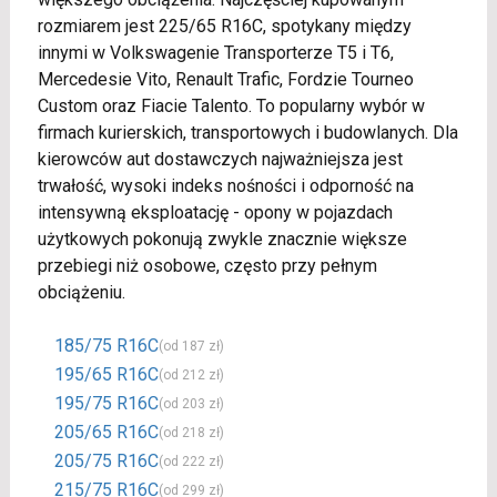
rozmiarem jest 225/65 R16C, spotykany między
innymi w Volkswagenie Transporterze T5 i T6,
Mercedesie Vito, Renault Trafic, Fordzie Tourneo
Custom oraz Fiacie Talento. To popularny wybór w
firmach kurierskich, transportowych i budowlanych. Dla
kierowców aut dostawczych najważniejsza jest
trwałość, wysoki indeks nośności i odporność na
intensywną eksploatację - opony w pojazdach
użytkowych pokonują zwykle znacznie większe
przebiegi niż osobowe, często przy pełnym
obciążeniu.
185/75 R16C
(od 187 zł)
195/65 R16C
(od 212 zł)
195/75 R16C
(od 203 zł)
205/65 R16C
(od 218 zł)
205/75 R16C
(od 222 zł)
215/75 R16C
(od 299 zł)