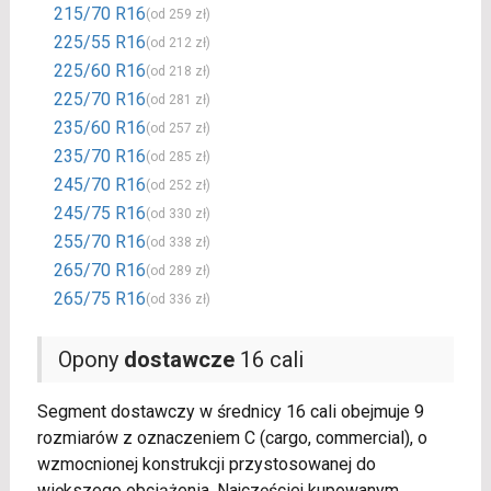
215/70 R16
(od 259 zł)
225/55 R16
(od 212 zł)
225/60 R16
(od 218 zł)
225/70 R16
(od 281 zł)
235/60 R16
(od 257 zł)
235/70 R16
(od 285 zł)
245/70 R16
(od 252 zł)
245/75 R16
(od 330 zł)
255/70 R16
(od 338 zł)
265/70 R16
(od 289 zł)
265/75 R16
(od 336 zł)
Opony
dostawcze
16 cali
Segment dostawczy w średnicy 16 cali obejmuje 9
rozmiarów z oznaczeniem C (cargo, commercial), o
wzmocnionej konstrukcji przystosowanej do
większego obciążenia. Najczęściej kupowanym