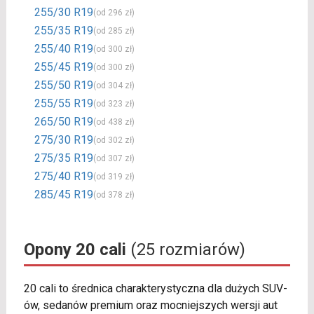
255/30 R19
(od 296 zł)
255/35 R19
(od 285 zł)
255/40 R19
(od 300 zł)
255/45 R19
(od 300 zł)
255/50 R19
(od 304 zł)
255/55 R19
(od 323 zł)
265/50 R19
(od 438 zł)
275/30 R19
(od 302 zł)
275/35 R19
(od 307 zł)
275/40 R19
(od 319 zł)
285/45 R19
(od 378 zł)
Opony 20 cali
(25 rozmiarów)
20 cali to średnica charakterystyczna dla dużych SUV-
ów, sedanów premium oraz mocniejszych wersji aut