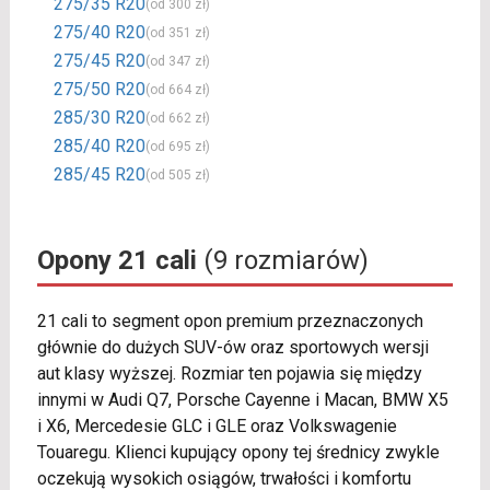
275/35 R20
(od 300 zł)
275/40 R20
(od 351 zł)
275/45 R20
(od 347 zł)
275/50 R20
(od 664 zł)
285/30 R20
(od 662 zł)
285/40 R20
(od 695 zł)
285/45 R20
(od 505 zł)
Opony 21 cali
(9 rozmiarów)
21 cali to segment opon premium przeznaczonych
głównie do dużych SUV-ów oraz sportowych wersji
aut klasy wyższej. Rozmiar ten pojawia się między
innymi w Audi Q7, Porsche Cayenne i Macan, BMW X5
i X6, Mercedesie GLC i GLE oraz Volkswagenie
Touaregu. Klienci kupujący opony tej średnicy zwykle
oczekują wysokich osiągów, trwałości i komfortu