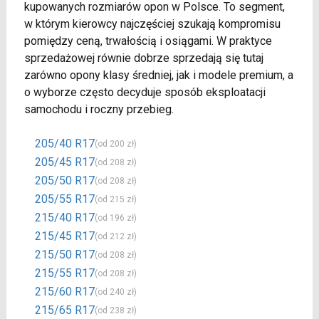
kupowanych rozmiarów opon w Polsce. To segment,
w którym kierowcy najczęściej szukają kompromisu
pomiędzy ceną, trwałością i osiągami. W praktyce
sprzedażowej równie dobrze sprzedają się tutaj
zarówno opony klasy średniej, jak i modele premium, a
o wyborze często decyduje sposób eksploatacji
samochodu i roczny przebieg.
205/40 R17
(od 200 zł)
205/45 R17
(od 208 zł)
205/50 R17
(od 208 zł)
205/55 R17
(od 215 zł)
215/40 R17
(od 196 zł)
215/45 R17
(od 212 zł)
215/50 R17
(od 208 zł)
215/55 R17
(od 208 zł)
215/60 R17
(od 240 zł)
215/65 R17
(od 238 zł)