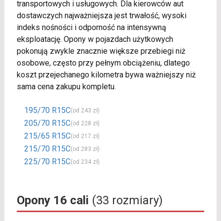
transportowych i usługowych. Dla kierowców aut
dostawczych najważniejsza jest trwałość, wysoki
indeks nośności i odporność na intensywną
eksploatację. Opony w pojazdach użytkowych
pokonują zwykle znacznie większe przebiegi niż
osobowe, często przy pełnym obciążeniu, dlatego
koszt przejechanego kilometra bywa ważniejszy niż
sama cena zakupu kompletu.
195/70 R15C
(od 243 zł)
205/70 R15C
(od 228 zł)
215/65 R15C
(od 217 zł)
215/70 R15C
(od 283 zł)
225/70 R15C
(od 234 zł)
Opony 16 cali
(33 rozmiary)