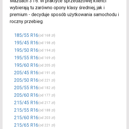
Mazdach 3 i 6. W praktyce sprzedażowej klienci
wybierają tu zarówno opony klasy średniej, jak i
premium - decyduje sposób użytkowania samochodu i
roczny przebieg.
185/55 R16
(od 168 zł)
195/45 R16
(od 198 zł)
195/50 R16
(od 194 zł)
195/55 R16
(od 169 zł)
195/60 R16
(od 205 zł)
205/45 R16
(od 191 zł)
205/50 R16
(od 221 zł)
205/55 R16
(od 182 zł)
205/60 R16
(od 177 zł)
215/45 R16
(od 217 zł)
215/55 R16
(od 188 zł)
215/60 R16
(od 203 zł)
215/65 R16
(od 221 zł)