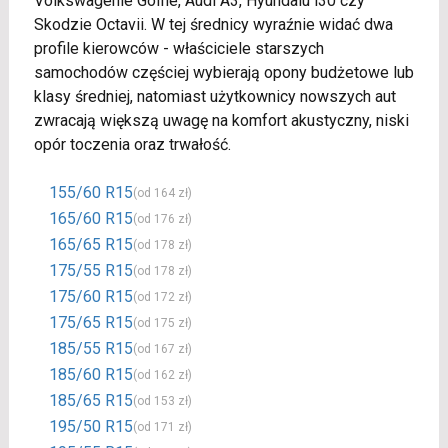
Volkswagenie Golfie, Audi A3, Hyundaiu i30 czy
Skodzie Octavii. W tej średnicy wyraźnie widać dwa
profile kierowców - właściciele starszych
samochodów częściej wybierają opony budżetowe lub
klasy średniej, natomiast użytkownicy nowszych aut
zwracają większą uwagę na komfort akustyczny, niski
opór toczenia oraz trwałość.
155/60 R15
(od 164 zł)
165/60 R15
(od 176 zł)
165/65 R15
(od 178 zł)
175/55 R15
(od 178 zł)
175/60 R15
(od 172 zł)
175/65 R15
(od 175 zł)
185/55 R15
(od 167 zł)
185/60 R15
(od 162 zł)
185/65 R15
(od 153 zł)
195/50 R15
(od 171 zł)