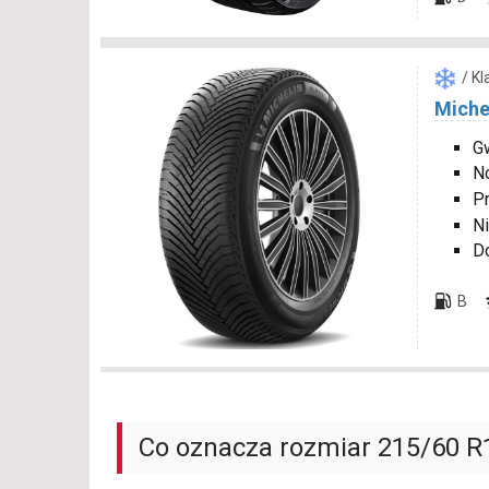
/ K
Michel
Gw
N
P
Ni
D
B
Co oznacza rozmiar 215/60 R