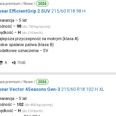
lasa premium / Nowe /
2026
ear EfficientGrip 2 SUV
215/60 R18 98 H
arancja – 5 lat
ośność –
98
(do 750 kg/oponę)
rędkość –
H
(do 210 km/h)
ajlepsza przyczepność na mokrym (klasa A)
skie spalanie paliwa (klasa B)
odatkowe oznaczenia – EV
A
70dB
lasa premium / Nowe /
2026
ear Vector 4Seasons Gen-3
215/60 R18 102 H XL
arancja – 5 lat
ośność –
102
(do 850 kg/oponę)
rędkość –
H
(do 210 km/h)