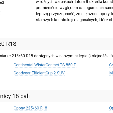
w różnych warunkach. Litera
R
określa konst
 m3
promieniście względem osi ogumienia sa
8
lepszą przyczepność, zmniejszone opory t
starszych konstrukcji diagonalnych, które 
60 R18
zmiarze 215/60 R18 dostępnych w naszym sklepie (kolejność alf
Continental WinterContact TS 850 P
G
Goodyear EfficientGrip 2 SUV
Mi
icy 18 cali
Opony 225/60 R18
O