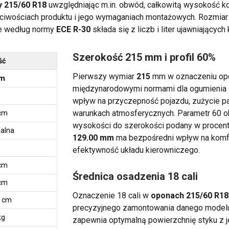
 215/60 R18
uwzględniając m.in. obwód, całkowitą wysokość koł
ściwościach produktu i jego wymaganiach montażowych. Rozmiar 
e według normy
ECE R-30
składa się z liczb i liter ujawniającyc
Szerokość 215 mm i profil 60%
ść
Pierwszy wymiar
215
mm w oznaczeniu opo
mm
międzynarodowymi normami dla ogumienia
wpływ na przyczepność pojazdu, zużycie pa
warunkach atmosferycznych. Parametr 60 ok
 cm
wysokości do szerokości podany w procent
ialna
129.00 mm
ma bezpośredni wpływ na komfo
efektywność układu kierowniczego.
 cm
Średnica osadzenia 18 cali
 cm
Oznaczenie 18 cali w
oponach 215/60 R18
9 cm
precyzyjnego zamontowania danego modelu
kg
zapewnia optymalną powierzchnię styku z je