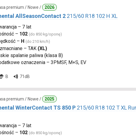
lasa premium / Nowe /
2026
nental AllSeasonContact 2
215/60 R18 102 H XL
arancja – 7 lat
ośność –
102
(do 850 kg/oponę)
rędkość –
H
(do 210 km/h)
zmacniane – TAK
(XL)
skie spalanie paliwa (klasa B)
odatkowe oznaczenia – 3PMSF, M+S, EV
B
71dB
lasa premium / Nowe /
2025
nental WinterContact TS 850 P
215/60 R18 102 T XL Run
arancja – 7 lat
ośność –
102
(do 850 kg/oponę)