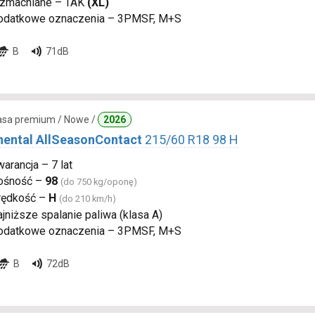
zmacniane – TAK
(XL)
odatkowe oznaczenia – 3PMSF, M+S
B
71dB
lasa premium / Nowe /
2026
nental AllSeasonContact
215/60 R18 98 H
arancja – 7 lat
ośność –
98
(do 750 kg/oponę)
rędkość –
H
(do 210 km/h)
jniższe spalanie paliwa (klasa A)
odatkowe oznaczenia – 3PMSF, M+S
B
72dB