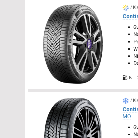
/ K
Conti
Gw
N
P
W
Ni
D
B
/ K
Conti
MO
Gw
N