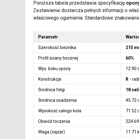
Poniższa tabela przedstawia specyfikację
opony
Zestawienie dostarcza pełnych informacji o wła
właściwego ogumienia. Standardowe znakowani
Parametr
Warto
Szerokość bieżnika
215 
Profil ściany bocznej
60%
Wys. boku opony
12.90
Konstrukcja
R
- rad
Średnica felgi
18 cali
Średnica osadzenia
45.72
Wysokość całego koła
71.52
Obwód toczenia
224.6
Waga (ciężar)
11.71 