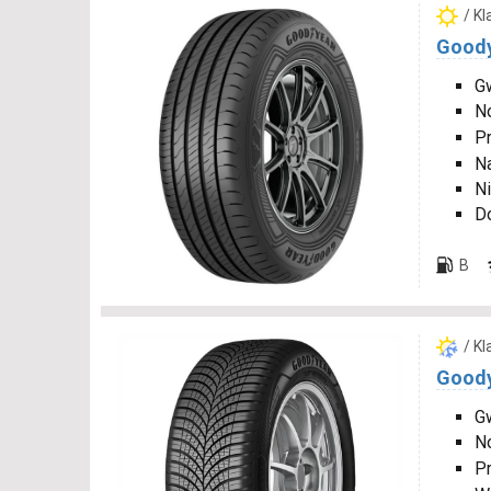
/ K
Goody
Gw
N
P
N
Ni
D
B
/ K
Goody
Gw
N
P