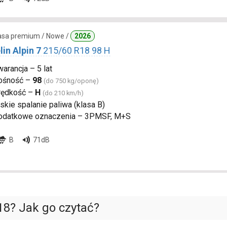
lasa premium / Nowe /
2026
in Alpin 7
215/60 R18 98 H
arancja – 5 lat
ośność –
98
(do 750 kg/oponę)
rędkość –
H
(do 210 km/h)
skie spalanie paliwa (klasa B)
odatkowe oznaczenia – 3PMSF, M+S
B
71dB
18? Jak go czytać?