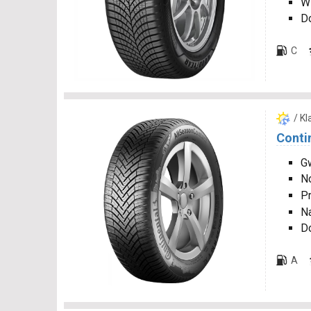
W
D
C
/ K
Conti
Gw
N
P
Na
D
A