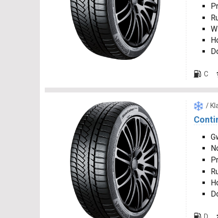
P
R
W
H
D
C
/ K
Conti
Gw
N
P
R
H
D
D