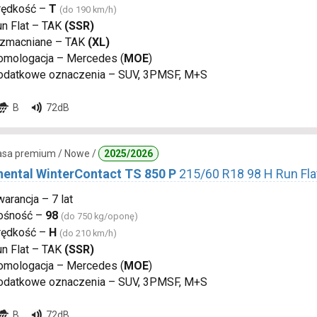
rędkość –
T
(do 190 km/h)
un Flat – TAK
(SSR)
zmacniane – TAK
(XL)
omologacja – Mercedes (
MOE
)
odatkowe oznaczenia – SUV, 3PMSF, M+S
B
72dB
lasa premium / Nowe /
2025/2026
nental WinterContact TS 850 P
215/60 R18 98 H Run Fl
arancja – 7 lat
ośność –
98
(do 750 kg/oponę)
rędkość –
H
(do 210 km/h)
un Flat – TAK
(SSR)
omologacja – Mercedes (
MOE
)
odatkowe oznaczenia – SUV, 3PMSF, M+S
B
72dB