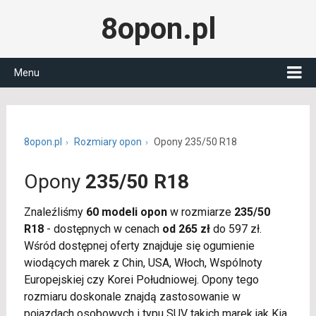
8opon.pl
Menu
8opon.pl
Rozmiary opon
Opony 235/50 R18
Opony
235/50 R18
Znaleźliśmy
60 modeli opon
w rozmiarze
235/50
R18
- dostępnych w cenach
od 265 zł
do 597 zł.
Wśród dostępnej oferty znajduje się ogumienie
wiodących marek z Chin, USA, Włoch, Wspólnoty
Europejskiej czy Korei Południowej. Opony tego
rozmiaru doskonale znajdą zastosowanie w
pojazdach osobowych i typu SUV takich marek jak Kia