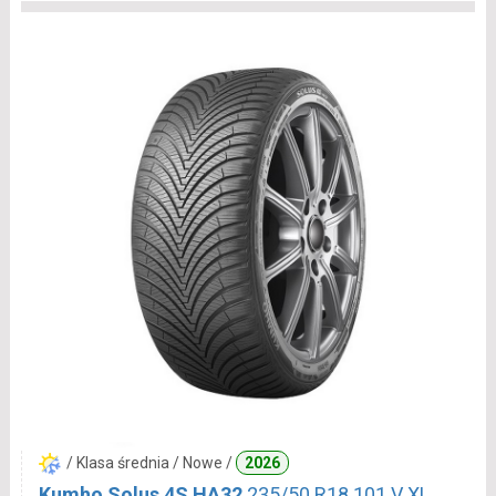
/ Klasa średnia / Nowe /
2026
Kumho Solus 4S HA32
235/50 R18 101 V XL