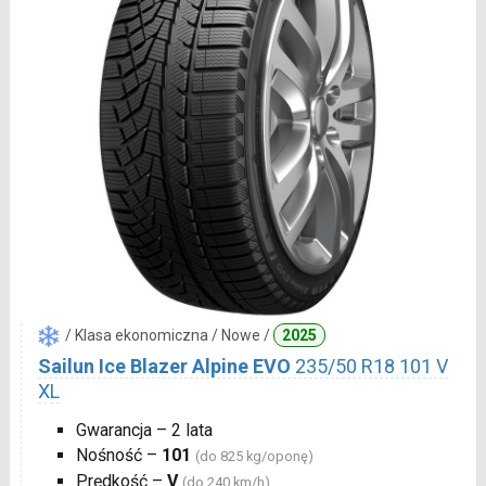
/ Klasa ekonomiczna / Nowe /
2025
Sailun Ice Blazer Alpine EVO
235/50 R18 101 V
XL
Gwarancja – 2 lata
Nośność –
101
(do 825 kg/oponę)
Prędkość –
V
(do 240 km/h)