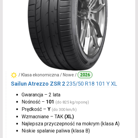
/ Klasa ekonomiczna / Nowe /
2026
Sailun Atrezzo ZSR 2
235/50 R18 101 Y XL
Gwarancja – 2 lata
Nośność –
101
(do 825 kg/oponę)
Prędkość –
Y
(do 300 km/h)
Wzmacniane – TAK
(XL)
Najlepsza przyczepność na mokrym (klasa A)
Niskie spalanie paliwa (klasa B)