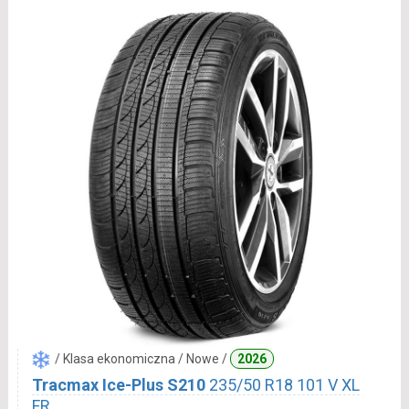
/ Klasa ekonomiczna / Nowe /
2026
Tracmax Ice-Plus S210
235/50 R18 101 V XL
FR