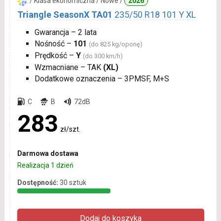
/ Klasa ekonomiczna / Nowe /
2026
Triangle SeasonX TA01
235/50 R18 101 Y XL
Gwarancja – 2 lata
Nośność –
101
(do 825 kg/oponę)
Prędkość –
Y
(do 300 km/h)
Wzmacniane – TAK
(XL)
Dodatkowe oznaczenia – 3PMSF, M+S
C
B
72dB
283
zł/szt.
Darmowa dostawa
Realizacja 1 dzień
Dostępność:
30 sztuk