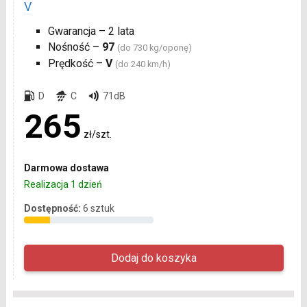
V
Gwarancja – 2 lata
Nośność –
97
(do 730 kg/oponę)
Prędkość –
V
(do 240 km/h)
D
C
71dB
265
zł/szt.
Darmowa dostawa
Realizacja 1 dzień
Dostępność:
6 sztuk