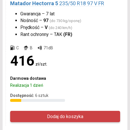
Matador Hectorra 5
235/50 R18 97 V FR
Gwarancja – 7 lat
Nośność –
97
(do 730 kg/oponę)
Prędkość –
V
(do 240 km/h)
Rant ochronny – TAK
(FR)
C
B
71dB
416
zł/szt.
Darmowa dostawa
Realizacja 1 dzień
Dostępność:
6 sztuk