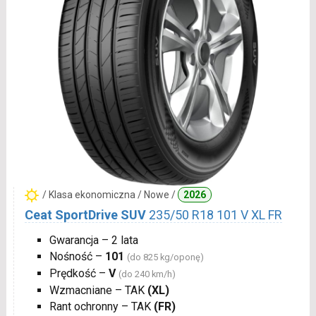
/ Klasa ekonomiczna / Nowe /
2026
Ceat SportDrive SUV
235/50 R18 101 V XL FR
Gwarancja – 2 lata
Nośność –
101
(do 825 kg/oponę)
Prędkość –
V
(do 240 km/h)
Wzmacniane – TAK
(XL)
Rant ochronny – TAK
(FR)