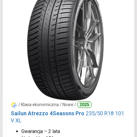
/ Klasa ekonomiczna / Nowe /
2025
Sailun Atrezzo 4Seasons Pro
235/50 R18 101
V XL
Gwarancja – 2 lata