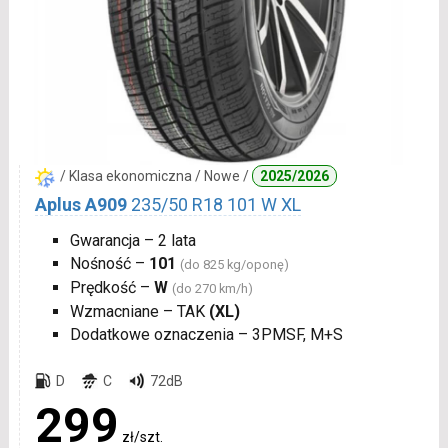
/ Klasa ekonomiczna / Nowe /
2025/2026
Aplus A909
235/50 R18 101 W XL
Gwarancja – 2 lata
Nośność –
101
(do 825 kg/oponę)
Prędkość –
W
(do 270 km/h)
Wzmacniane – TAK
(XL)
Dodatkowe oznaczenia – 3PMSF, M+S
D
C
72dB
299
zł/szt.