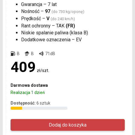
Gwarancja – 7 lat
Nośność –
97
(do 730 kg/oponę)
Prędkość –
V
(do 240 km/h)
Rant ochronny – TAK
(FR)
Niskie spalanie paliwa (klasa B)
Dodatkowe oznaczenia – EV
B
B
71dB
409
zł/szt.
Darmowa dostawa
Realizacja 1 dzień
Dostępność:
6 sztuk