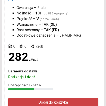
Gwarancja – 2 lata
Nośność –
101
(do 825 kg/oponę)
Prędkość –
V
(do 240 km/h)
Wzmacniane – TAK
(XL)
Rant ochronny – TAK
(FR)
Dodatkowe oznaczenia – 3PMSF, M+S
C
C
72dB
282
zł/szt.
Darmowa dostawa
Realizacja 1 dzień
Dostępność:
17 sztuk