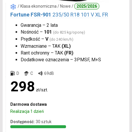
/ Klasa ekonomiczna / Nowe /
2025/2026
Fortune FSR-901
235/50 R18 101 V XL FR
Gwarancja – 2 lata
Nośność –
101
(do 825 kg/oponę)
Prędkość –
V
(do 240 km/h)
Wzmacniane – TAK
(XL)
Rant ochronny – TAK
(FR)
Dodatkowe oznaczenia – 3PMSF, M+S
D
C
69dB
298
zł/szt.
Darmowa dostawa
Realizacja 1 dzień
Dostępność:
30 sztuk