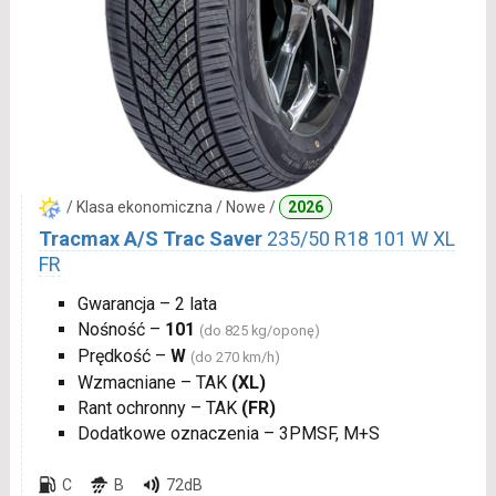
/ Klasa ekonomiczna / Nowe /
2026
Tracmax A/S Trac Saver
235/50 R18 101 W XL
FR
Gwarancja – 2 lata
Nośność –
101
(do 825 kg/oponę)
Prędkość –
W
(do 270 km/h)
Wzmacniane – TAK
(XL)
Rant ochronny – TAK
(FR)
Dodatkowe oznaczenia – 3PMSF, M+S
C
B
72dB