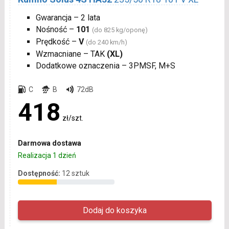
Gwarancja – 2 lata
Nośność –
101
(do 825 kg/oponę)
Prędkość –
V
(do 240 km/h)
Wzmacniane – TAK
(XL)
Dodatkowe oznaczenia – 3PMSF, M+S
C
B
72dB
418
zł/szt.
Darmowa dostawa
Realizacja 1 dzień
Dostępność:
12 sztuk