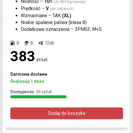
Nośność –
101
(do 825 kg/oponę)
Prędkość –
V
(do 240 km/h)
Wzmacniane – TAK
(XL)
Niskie spalanie paliwa (klasa B)
Dodatkowe oznaczenia – 3PMSF, M+S
B
B
72dB
383
zł/szt.
Darmowa dostawa
Realizacja 1 dzień
Dostępność:
30 sztuk