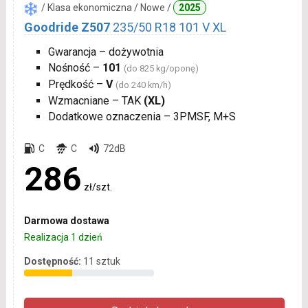
/ Klasa ekonomiczna / Nowe /
2025
Goodride Z507
235/50 R18 101 V XL
Gwarancja – dożywotnia
Nośność –
101
(do 825 kg/oponę)
Prędkość –
V
(do 240 km/h)
Wzmacniane – TAK
(XL)
Dodatkowe oznaczenia – 3PMSF, M+S
C
C
72dB
286
zł/szt.
Darmowa dostawa
Realizacja 1 dzień
Dostępność:
11 sztuk