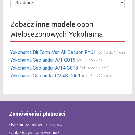
Zobacz
inne modele
opon
wielosezonowych Yokohama
Yokohama BluEarth-Van All Season RY61
(od 15 do 17 cali)
Yokohama Geolandar A/T G015
(od 15 do 22 cali)
Yokohama Geolandar A/T4 G018
(od 15 do 20 cali)
Yokohama Geolandar CV 4S G061
(od 16 do 22 cali)
Zamówienia i płatności
· Bezpieczeństwo zakupów
· Jak złożyć zamówienie?