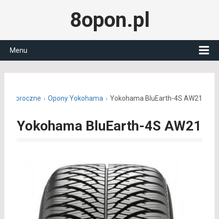
8opon.pl
Menu
y całoroczne
Opony Yokohama
Yokohama BluEarth-4S AW21
Yokohama BluEarth-4S AW21