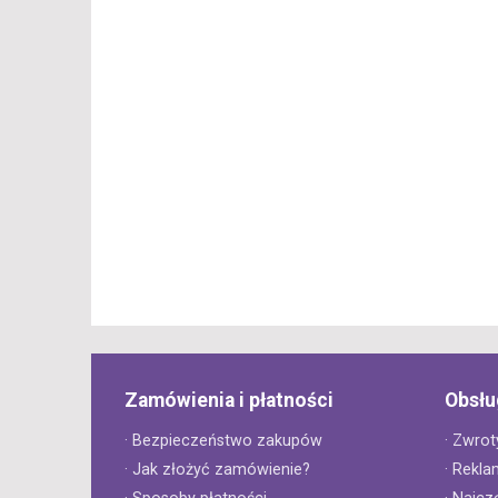
Zamówienia i płatności
Obsłu
· Bezpieczeństwo zakupów
· Zwrot
· Jak złożyć zamówienie?
· Rekla