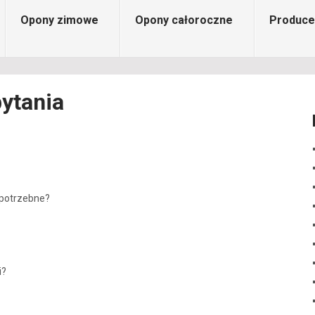
Opony zimowe
Opony całoroczne
Produce
ytania
 potrzebne?
i?