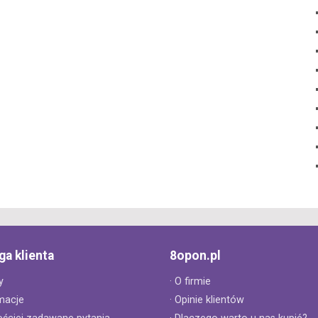
ga klienta
8opon.pl
y
· O firmie
macje
· Opinie klientów