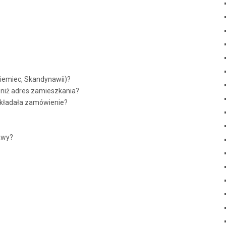
Niemiec, Skandynawii)?
y niż adres zamieszkania?
 składała zamówienie?
awy?