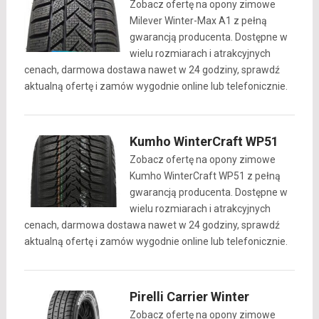
Zobacz ofertę na opony zimowe
Milever Winter-Max A1 z pełną
gwarancją producenta. Dostępne w
wielu rozmiarach i atrakcyjnych
cenach, darmowa dostawa nawet w 24 godziny, sprawdź
aktualną ofertę i zamów wygodnie online lub telefonicznie.
Kumho WinterCraft WP51
Zobacz ofertę na opony zimowe
Kumho WinterCraft WP51 z pełną
gwarancją producenta. Dostępne w
wielu rozmiarach i atrakcyjnych
cenach, darmowa dostawa nawet w 24 godziny, sprawdź
aktualną ofertę i zamów wygodnie online lub telefonicznie.
Pirelli Carrier Winter
Zobacz ofertę na opony zimowe