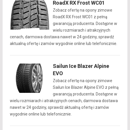
RoadX RX Frost WC01
Zobacz ofertę na opony zimowe
RoadX RX Frost WC01 z pełną
gwarancją producenta. Dostępne w
wielu rozmiarach i atrakcyjnych
cenach, darmowa dostawa nawet w 24 godziny, sprawdź
aktualną ofertę i zamów wygodnie online lub telefonicznie.
Sailun Ice Blazer Alpine
EVO
Zobacz ofertę na opony zimowe
Sailun Ice Blazer Alpine EVO z pełną
gwarancją producenta. Dostępne w
wielu rozmiarach i atrakcyjnych cenach, darmowa dostawa
nawet w 24 godziny, sprawdź aktualną ofertę i zamów
wygodnie online lub telefonicznie.