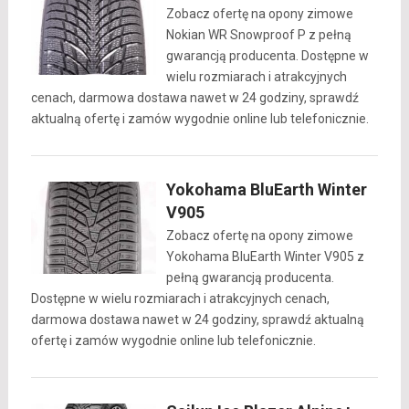
Zobacz ofertę na opony zimowe
Nokian WR Snowproof P z pełną
gwarancją producenta. Dostępne w
wielu rozmiarach i atrakcyjnych
cenach, darmowa dostawa nawet w 24 godziny, sprawdź
aktualną ofertę i zamów wygodnie online lub telefonicznie.
Yokohama BluEarth Winter
V905
Zobacz ofertę na opony zimowe
Yokohama BluEarth Winter V905 z
pełną gwarancją producenta.
Dostępne w wielu rozmiarach i atrakcyjnych cenach,
darmowa dostawa nawet w 24 godziny, sprawdź aktualną
ofertę i zamów wygodnie online lub telefonicznie.