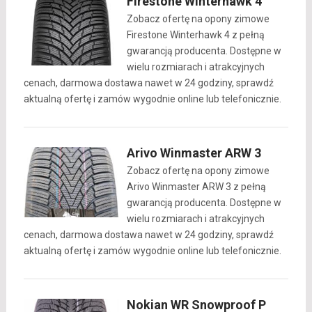
Firestone Winterhawk 4
Zobacz ofertę na opony zimowe
Firestone Winterhawk 4 z pełną
gwarancją producenta. Dostępne w
wielu rozmiarach i atrakcyjnych
cenach, darmowa dostawa nawet w 24 godziny, sprawdź
aktualną ofertę i zamów wygodnie online lub telefonicznie.
Arivo Winmaster ARW 3
Zobacz ofertę na opony zimowe
Arivo Winmaster ARW 3 z pełną
gwarancją producenta. Dostępne w
wielu rozmiarach i atrakcyjnych
cenach, darmowa dostawa nawet w 24 godziny, sprawdź
aktualną ofertę i zamów wygodnie online lub telefonicznie.
Nokian WR Snowproof P