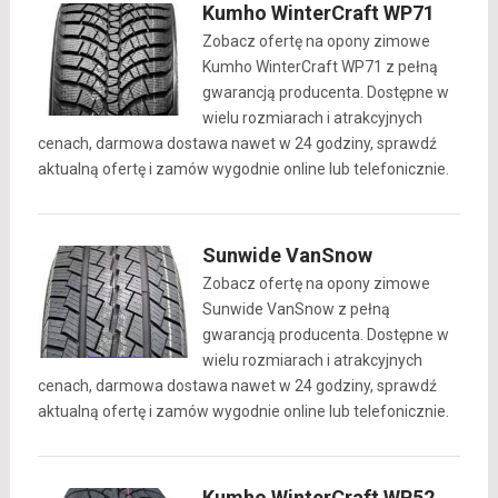
Kumho WinterCraft WP71
Zobacz ofertę na opony zimowe
Kumho WinterCraft WP71 z pełną
gwarancją producenta. Dostępne w
wielu rozmiarach i atrakcyjnych
cenach, darmowa dostawa nawet w 24 godziny, sprawdź
aktualną ofertę i zamów wygodnie online lub telefonicznie.
Sunwide VanSnow
Zobacz ofertę na opony zimowe
Sunwide VanSnow z pełną
gwarancją producenta. Dostępne w
wielu rozmiarach i atrakcyjnych
cenach, darmowa dostawa nawet w 24 godziny, sprawdź
aktualną ofertę i zamów wygodnie online lub telefonicznie.
Kumho WinterCraft WP52