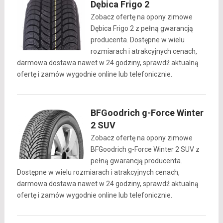
Dębica Frigo 2
Zobacz ofertę na opony zimowe
Dębica Frigo 2 z pełną gwarancją
producenta. Dostępne w wielu
rozmiarach i atrakcyjnych cenach,
darmowa dostawa nawet w 24 godziny, sprawdź aktualną
ofertę i zamów wygodnie online lub telefonicznie.
BFGoodrich g-Force Winter
2 SUV
Zobacz ofertę na opony zimowe
BFGoodrich g-Force Winter 2 SUV z
pełną gwarancją producenta.
Dostępne w wielu rozmiarach i atrakcyjnych cenach,
darmowa dostawa nawet w 24 godziny, sprawdź aktualną
ofertę i zamów wygodnie online lub telefonicznie.