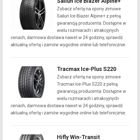
Sailun Ice Blazer Alpine+
Zobacz ofertę na opony zimowe
Sailun Ice Blazer Alpine+ z pełną
gwarancją producenta. Dostępne w
wielu rozmiarach i atrakcyjnych
cenach, darmowa dostawa nawet w 24 godziny, sprawdź
aktualną ofertę i zamów wygodnie online lub telefonicznie.
Tracmax Ice-Plus S220
Zobacz ofertę na opony zimowe
Tracmax Ice-Plus S220 z pełną
gwarancją producenta. Dostępne w
wielu rozmiarach i atrakcyjnych
cenach, darmowa dostawa nawet w 24 godziny, sprawdź
aktualną ofertę i zamów wygodnie online lub telefonicznie.
Hifly Win-Transit