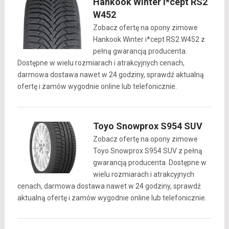
Hankook Winter i*cept RS2
W452
Zobacz ofertę na opony zimowe
Hankook Winter i*cept RS2 W452 z
pełną gwarancją producenta.
Dostępne w wielu rozmiarach i atrakcyjnych cenach,
darmowa dostawa nawet w 24 godziny, sprawdź aktualną
ofertę i zamów wygodnie online lub telefonicznie.
Toyo Snowprox S954 SUV
Zobacz ofertę na opony zimowe
Toyo Snowprox S954 SUV z pełną
gwarancją producenta. Dostępne w
wielu rozmiarach i atrakcyjnych
cenach, darmowa dostawa nawet w 24 godziny, sprawdź
aktualną ofertę i zamów wygodnie online lub telefonicznie.