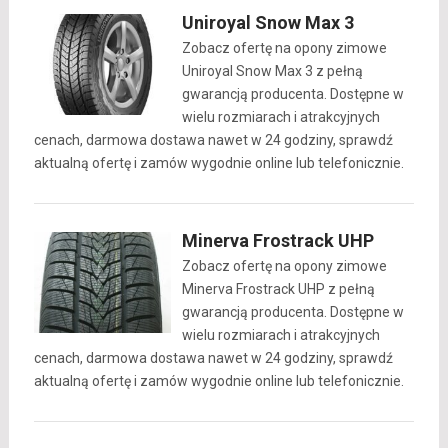
Uniroyal Snow Max 3
Zobacz ofertę na opony zimowe
Uniroyal Snow Max 3 z pełną
gwarancją producenta. Dostępne w
wielu rozmiarach i atrakcyjnych
cenach, darmowa dostawa nawet w 24 godziny, sprawdź
aktualną ofertę i zamów wygodnie online lub telefonicznie.
Minerva Frostrack UHP
Zobacz ofertę na opony zimowe
Minerva Frostrack UHP z pełną
gwarancją producenta. Dostępne w
wielu rozmiarach i atrakcyjnych
cenach, darmowa dostawa nawet w 24 godziny, sprawdź
aktualną ofertę i zamów wygodnie online lub telefonicznie.