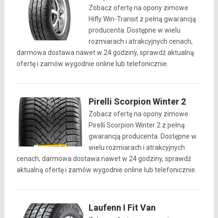
Zobacz ofertę na opony zimowe
Hifly Win-Transit z pełną gwarancją
producenta. Dostępne w wielu
rozmiarach i atrakcyjnych cenach,
darmowa dostawa nawet w 24 godziny, sprawdź aktualną
ofertę i zamów wygodnie online lub telefonicznie.
Pirelli Scorpion Winter 2
Zobacz ofertę na opony zimowe
Pirelli Scorpion Winter 2 z pełną
gwarancją producenta. Dostępne w
wielu rozmiarach i atrakcyjnych
cenach, darmowa dostawa nawet w 24 godziny, sprawdź
aktualną ofertę i zamów wygodnie online lub telefonicznie.
Laufenn I Fit Van