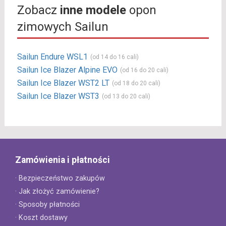
Zobacz
inne modele
opon
zimowych Sailun
Sailun Endure WSL1
(od 14 do 16 cali)
Sailun Ice Blazer Alpine EVO
(od 16 do 20 cali)
Sailun Ice Blazer WST2 LT
(od 18 do 20 cali)
Sailun Ice Blazer WST3
(od 13 do 20 cali)
Zamówienia i płatności
· Bezpieczeństwo zakupów
· Jak złożyć zamówienie?
· Sposoby płatności
· Koszt dostawy