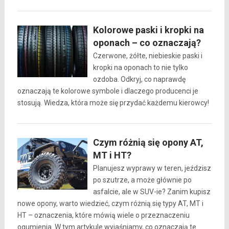
Kolorowe paski i kropki na
oponach – co oznaczają?
Czerwone, żółte, niebieskie paski i
kropki na oponach to nie tylko
ozdoba. Odkryj, co naprawdę
oznaczają te kolorowe symbole i dlaczego producenci je
stosują. Wiedza, która może się przydać każdemu kierowcy!
Czym różnią się opony AT,
MT i HT?
Planujesz wyprawy w teren, jeździsz
po szutrze, a może głównie po
asfalcie, ale w SUV-ie? Zanim kupisz
nowe opony, warto wiedzieć, czym różnią się typy AT, MT i
HT – oznaczenia, które mówią wiele o przeznaczeniu
ogumienia. W tym artykule wyjaśniamy, co oznaczają te