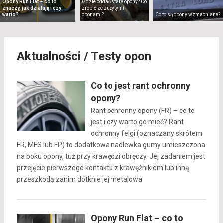
Gdzie oddać stare opony? Co
Opony Run Flat – co to
zrobić ze zużytymi
znaczy, jak działają i czy
oponami?
Co to są opony wzmacniane?
warto?
Aktualności / Testy opon
Co to jest rant ochronny
opony?
Rant ochronny opony (FR) – co to
jest i czy warto go mieć? Rant
ochronny felgi (oznaczany skrótem
FR, MFS lub FP) to dodatkowa nadlewka gumy umieszczona
na boku opony, tuż przy krawędzi obręczy. Jej zadaniem jest
przejęcie pierwszego kontaktu z krawężnikiem lub inną
przeszkodą zanim dotknie jej metalowa
Opony Run Flat – co to