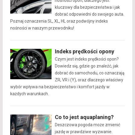
nośności opon, dlaczego jest
kluczowy dla bezpieczeństwa i jak
dobrać odpowiedni do swojego auta.
Poznaj oznaczenia SL, XL, HL oraz podwójny indeks
nośności w naszym przewodniku!
Indeks prędkości opony
Czym jest indeks prędkości opon?
Dowiedz się, gdzie go znaleźć, jak
dobrać do samochodu, co oznaczają
ZR, VR i (Y), oraz dlaczego właściwy
wybór wpływa na bezpieczeństwo i komfort jazdy w
każdych warunkach.
Co to jest aquaplaning?
Deszczowa pogoda może zmienić
jazdę w prawdziwe wyzwanie.