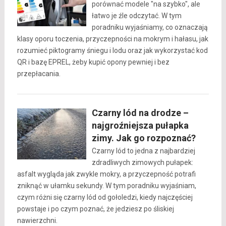
porównać modele "na szybko", ale
łatwo je źle odczytać. W tym
poradniku wyjaśniamy, co oznaczają
klasy oporu toczenia, przyczepności na mokrym i hałasu, jak
rozumieć piktogramy śniegu i lodu oraz jak wykorzystać kod
QR i bazę EPREL, żeby kupić opony pewniej i bez
przepłacania.
Czarny lód na drodze –
najgroźniejsza pułapka
zimy. Jak go rozpoznać?
Czarny lód to jedna z najbardziej
zdradliwych zimowych pułapek:
asfalt wygląda jak zwykle mokry, a przyczepność potrafi
zniknąć w ułamku sekundy. W tym poradniku wyjaśniam,
czym różni się czarny lód od gołoledzi, kiedy najczęściej
powstaje i po czym poznać, że jedziesz po śliskiej
nawierzchni.