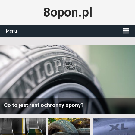
8opon.pl
Menu
Co to jest rant ochronny opony?