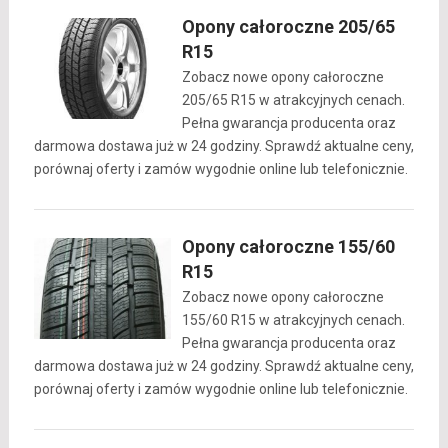
Opony całoroczne 205/65
R15
Zobacz nowe opony całoroczne
205/65 R15 w atrakcyjnych cenach.
Pełna gwarancja producenta oraz
darmowa dostawa już w 24 godziny. Sprawdź aktualne ceny,
porównaj oferty i zamów wygodnie online lub telefonicznie.
Opony całoroczne 155/60
R15
Zobacz nowe opony całoroczne
155/60 R15 w atrakcyjnych cenach.
Pełna gwarancja producenta oraz
darmowa dostawa już w 24 godziny. Sprawdź aktualne ceny,
porównaj oferty i zamów wygodnie online lub telefonicznie.