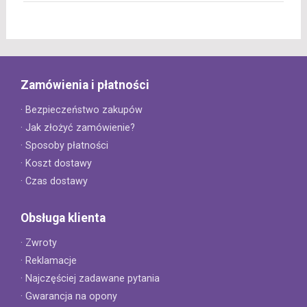
Zamówienia i płatności
· Bezpieczeństwo zakupów
· Jak złożyć zamówienie?
· Sposoby płatności
· Koszt dostawy
· Czas dostawy
Obsługa klienta
· Zwroty
· Reklamacje
· Najczęściej zadawane pytania
· Gwarancja na opony