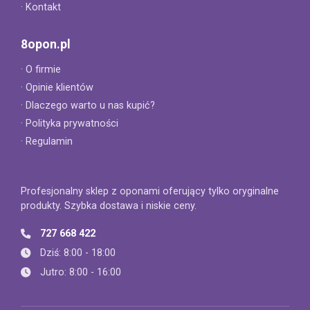
· Kontakt
8opon.pl
· O firmie
· Opinie klientów
· Dlaczego warto u nas kupić?
· Polityka prywatności
· Regulamin
Profesjonalny sklep z oponami oferujący tylko oryginalne
produkty. Szybka dostawa i niskie ceny.
727 668 422
Dziś: 8:00 - 18:00
Jutro: 8:00 - 16:00