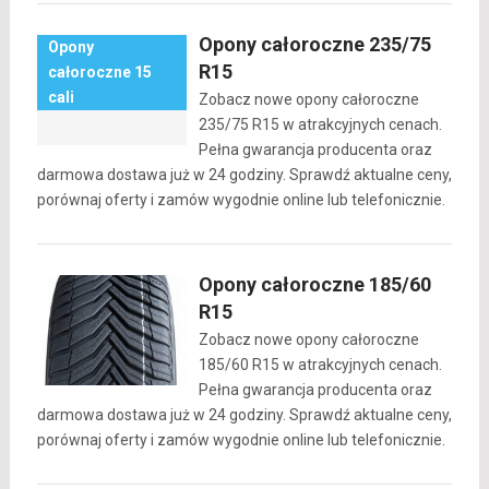
Opony całoroczne 235/75
Opony
R15
całoroczne 15
cali
Zobacz nowe opony całoroczne
235/75 R15 w atrakcyjnych cenach.
Pełna gwarancja producenta oraz
darmowa dostawa już w 24 godziny. Sprawdź aktualne ceny,
porównaj oferty i zamów wygodnie online lub telefonicznie.
Opony całoroczne 185/60
R15
Zobacz nowe opony całoroczne
185/60 R15 w atrakcyjnych cenach.
Pełna gwarancja producenta oraz
darmowa dostawa już w 24 godziny. Sprawdź aktualne ceny,
porównaj oferty i zamów wygodnie online lub telefonicznie.