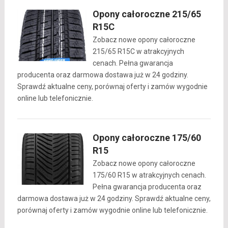
Opony całoroczne 215/65
R15C
Zobacz nowe opony całoroczne
215/65 R15C w atrakcyjnych
cenach. Pełna gwarancja
producenta oraz darmowa dostawa już w 24 godziny.
Sprawdź aktualne ceny, porównaj oferty i zamów wygodnie
online lub telefonicznie.
Opony całoroczne 175/60
R15
Zobacz nowe opony całoroczne
175/60 R15 w atrakcyjnych cenach.
Pełna gwarancja producenta oraz
darmowa dostawa już w 24 godziny. Sprawdź aktualne ceny,
porównaj oferty i zamów wygodnie online lub telefonicznie.