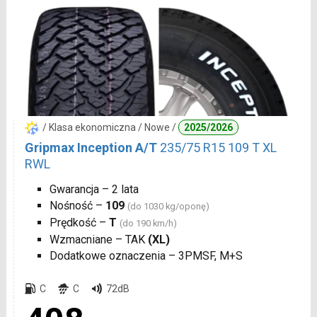
/ Klasa ekonomiczna / Nowe /
2025/2026
Gripmax Inception A/T
235/75 R15 109 T XL
RWL
Gwarancja – 2 lata
Nośność –
109
(do 1030 kg/oponę)
Prędkość –
T
(do 190 km/h)
Wzmacniane – TAK
(XL)
Dodatkowe oznaczenia – 3PMSF, M+S
C
C
72dB