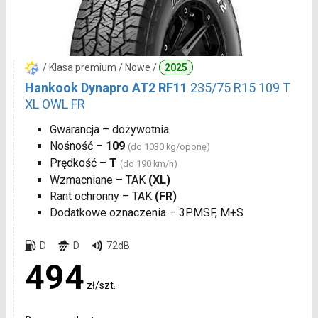
/ Klasa premium / Nowe /
2025
Hankook Dynapro AT2 RF11
235/75 R15 109 T
XL OWL FR
Gwarancja – dożywotnia
Nośność –
109
(do 1030 kg/oponę)
Prędkość –
T
(do 190 km/h)
Wzmacniane – TAK
(XL)
Rant ochronny – TAK
(FR)
Dodatkowe oznaczenia – 3PMSF, M+S
D
D
72dB
494
zł/szt.