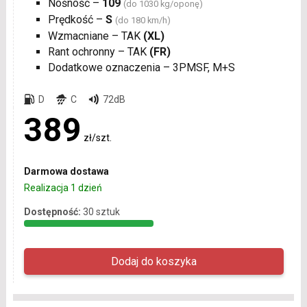
Nośność –
109
(do 1030 kg/oponę)
Prędkość –
S
(do 180 km/h)
Wzmacniane – TAK
(XL)
Rant ochronny – TAK
(FR)
Dodatkowe oznaczenia – 3PMSF, M+S
D
C
72dB
389
zł/szt.
Darmowa dostawa
Realizacja 1 dzień
Dostępność:
30 sztuk