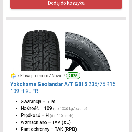
/ Klasa premium / Nowe /
2025
Yokohama Geolandar A/T G015
235/75 R15
109 H XL FR
Gwarancja – 5 lat
Nośność –
109
(do 1030 kg/oponę)
Prędkość –
H
(do 210 km/h)
Wzmacniane – TAK
(XL)
Rant ochronny – TAK
(RPB)