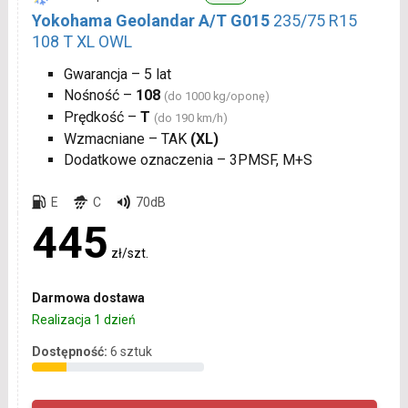
Yokohama Geolandar A/T G015
235/75 R15
108 T XL OWL
Gwarancja – 5 lat
Nośność –
108
(do 1000 kg/oponę)
Prędkość –
T
(do 190 km/h)
Wzmacniane – TAK
(XL)
Dodatkowe oznaczenia – 3PMSF, M+S
E
C
70dB
445
zł/szt.
Darmowa dostawa
Realizacja 1 dzień
Dostępność:
6 sztuk