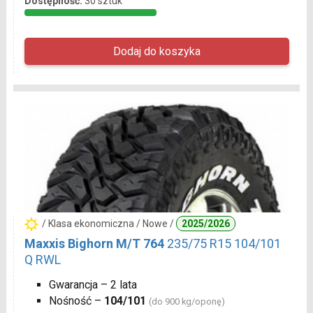
Dostępność:
30 sztuk
/ Klasa ekonomiczna / Nowe /
2025/2026
Maxxis Bighorn M/T 764
235/75 R15 104/101
Q RWL
Gwarancja – 2 lata
Nośność –
104/101
(do 900 kg/oponę)