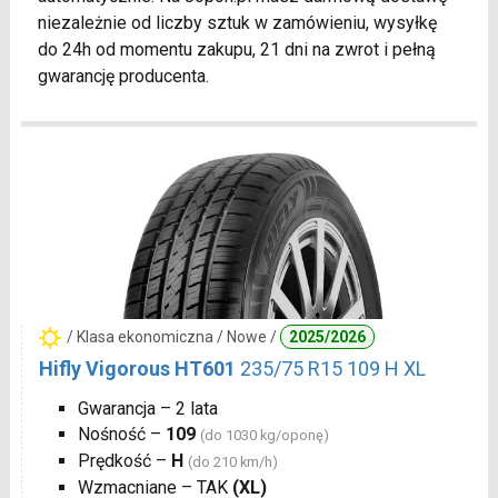
niezależnie od liczby sztuk w zamówieniu, wysyłkę
do 24h od momentu zakupu, 21 dni na zwrot i pełną
gwarancję producenta.
/ Klasa ekonomiczna / Nowe /
2025/2026
Hifly Vigorous HT601
235/75 R15 109 H XL
Gwarancja – 2 lata
Nośność –
109
(do 1030 kg/oponę)
Prędkość –
H
(do 210 km/h)
Wzmacniane – TAK
(XL)