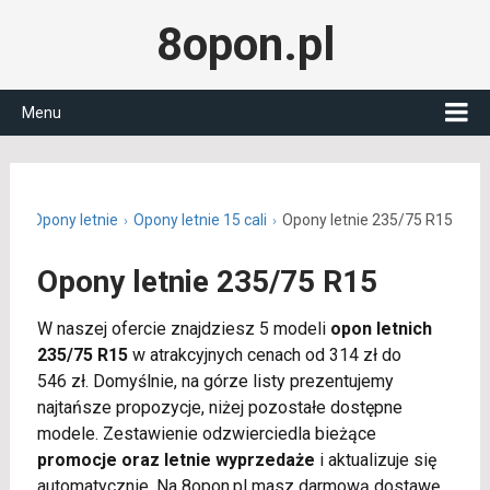
8opon.pl
Menu
.pl
Opony letnie
Opony letnie 15 cali
Opony letnie 235/75 R15
Opony letnie 235/75 R15
W naszej ofercie znajdziesz 5 modeli
opon letnich
235/75 R15
w atrakcyjnych cenach od 314 zł do
546 zł. Domyślnie, na górze listy prezentujemy
najtańsze propozycje, niżej pozostałe dostępne
modele. Zestawienie odzwierciedla bieżące
promocje oraz letnie wyprzedaże
i aktualizuje się
automatycznie. Na 8opon.pl masz darmową dostawę