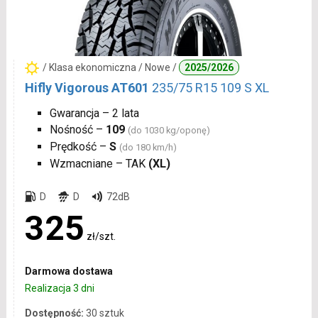
/ Klasa ekonomiczna / Nowe /
2025/2026
Hifly Vigorous AT601
235/75 R15 109 S XL
Gwarancja – 2 lata
Nośność –
109
(do 1030 kg/oponę)
Prędkość –
S
(do 180 km/h)
Wzmacniane – TAK
(XL)
D
D
72dB
325
zł/szt.
Darmowa dostawa
Realizacja 3 dni
Dostępność:
30 sztuk