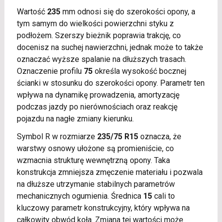
Wartość
235
mm odnosi się do szerokości opony, a
tym samym do wielkości powierzchni styku z
podłożem. Szerszy bieżnik poprawia trakcję, co
docenisz na suchej nawierzchni, jednak może to także
oznaczać wyższe spalanie na dłuższych trasach.
Oznaczenie profilu
75
określa wysokość bocznej
ścianki w stosunku do szerokości opony. Parametr ten
wpływa na dynamikę prowadzenia, amortyzację
podczas jazdy po nierównościach oraz reakcję
pojazdu na nagłe zmiany kierunku.
Symbol R w rozmiarze
235/75 R15
oznacza, że
warstwy osnowy ułożone są promieniście, co
wzmacnia strukturę wewnętrzną opony. Taka
konstrukcja zmniejsza zmęczenie materiału i pozwala
na dłuższe utrzymanie stabilnych parametrów
mechanicznych ogumienia. Średnica
15
cali to
kluczowy parametr konstrukcyjny, który wpływa na
całkowity obwód koła. Zmiana tej wartości może