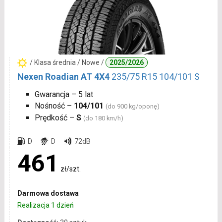
/ Klasa średnia / Nowe /
2025/2026
Nexen Roadian AT 4X4
235/75 R15 104/101 S
Gwarancja – 5 lat
Nośność –
104/101
(do 900 kg/oponę)
Prędkość –
S
(do 180 km/h)
D
D
72dB
461
zł/szt.
Darmowa dostawa
Realizacja 1 dzień