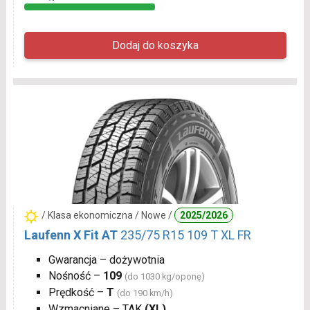
/ Klasa ekonomiczna / Nowe /
2025/2026
Laufenn X Fit AT
235/75 R15 109 T XL FR
Gwarancja – dożywotnia
Nośność –
109
(do 1030 kg/oponę)
Prędkość –
T
(do 190 km/h)
Wzmacniane – TAK
(XL)