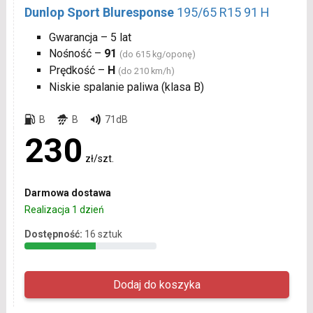
Dunlop Sport Bluresponse
195/65 R15 91 H
Gwarancja – 5 lat
Nośność –
91
(do 615 kg/oponę)
Prędkość –
H
(do 210 km/h)
Niskie spalanie paliwa (klasa B)
B
B
71dB
230
zł/szt.
Darmowa dostawa
Realizacja 1 dzień
Dostępność:
16 sztuk