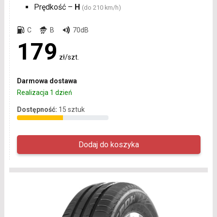
Prędkość –
H
(do 210 km/h)
C
B
70dB
179
zł/szt.
Darmowa dostawa
Realizacja 1 dzień
Dostępność:
15 sztuk