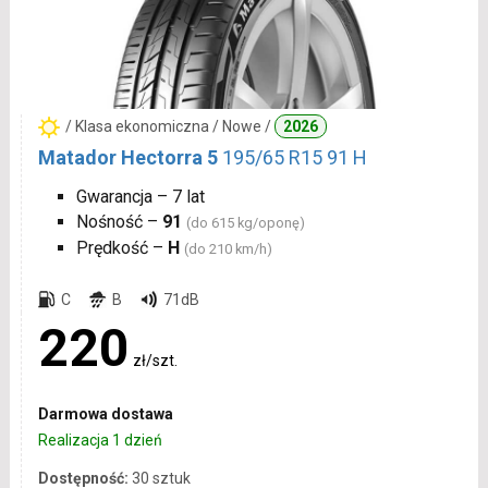
/ Klasa ekonomiczna / Nowe /
2026
Matador Hectorra 5
195/65 R15 91 H
Gwarancja – 7 lat
Nośność –
91
(do 615 kg/oponę)
Prędkość –
H
(do 210 km/h)
C
B
71dB
220
zł/szt.
Darmowa dostawa
Realizacja 1 dzień
Dostępność:
30 sztuk