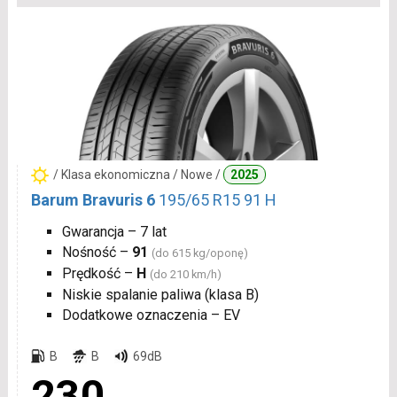
/ Klasa ekonomiczna / Nowe /
2025
Barum Bravuris 6
195/65 R15 91 H
Gwarancja – 7 lat
Nośność –
91
(do 615 kg/oponę)
Prędkość –
H
(do 210 km/h)
Niskie spalanie paliwa (klasa B)
Dodatkowe oznaczenia – EV
B
B
69dB
230