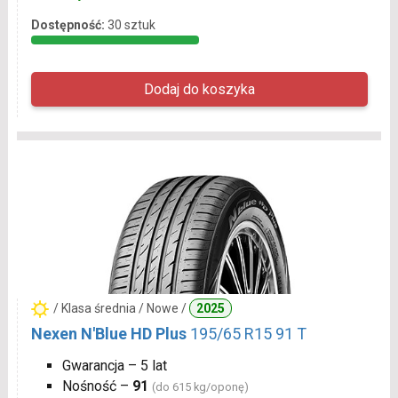
Dostępność:
30 sztuk
/ Klasa średnia / Nowe /
2025
Nexen N'Blue HD Plus
195/65 R15 91 T
Gwarancja – 5 lat
Nośność –
91
(do 615 kg/oponę)