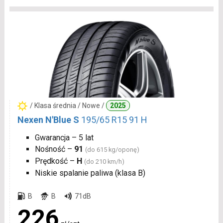
/ Klasa średnia / Nowe /
2025
Nexen N'Blue S
195/65 R15 91 H
Gwarancja – 5 lat
Nośność –
91
(do 615 kg/oponę)
Prędkość –
H
(do 210 km/h)
Niskie spalanie paliwa (klasa B)
B
B
71dB
226