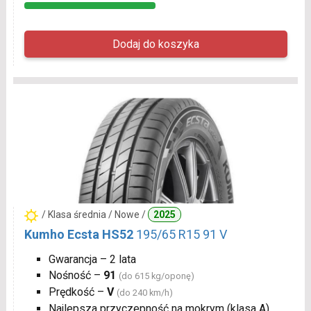
/ Klasa średnia / Nowe /
2025
Kumho Ecsta HS52
195/65 R15 91 V
Gwarancja – 2 lata
Nośność –
91
(do 615 kg/oponę)
Prędkość –
V
(do 240 km/h)
Najlepsza przyczepność na mokrym (klasa A)