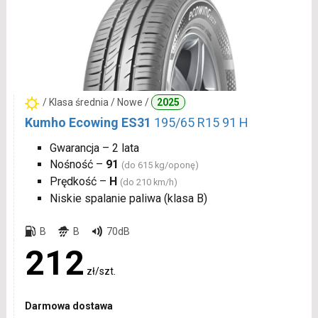
/ Klasa średnia / Nowe /
2025
Kumho Ecowing ES31
195/65 R15 91 H
Gwarancja – 2 lata
Nośność –
91
(do 615 kg/oponę)
Prędkość –
H
(do 210 km/h)
Niskie spalanie paliwa (klasa B)
B
B
70dB
212
zł/szt.
Darmowa dostawa