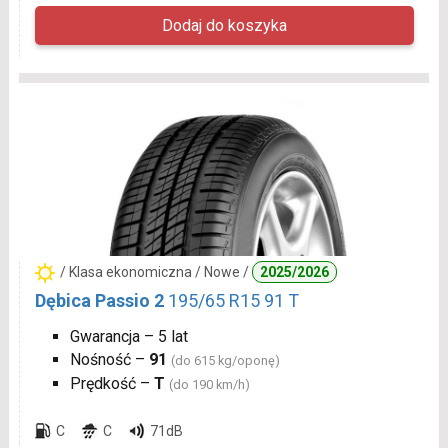
/ Klasa ekonomiczna / Nowe /
2025/2026
Dębica Passio 2
195/65 R15 91 T
Gwarancja – 5 lat
Nośność –
91
(do 615 kg/oponę)
Prędkość –
T
(do 190 km/h)
C
C
71dB