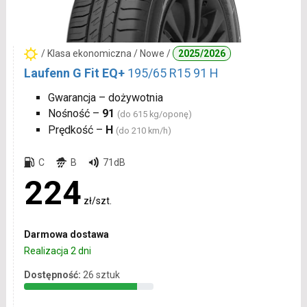
/ Klasa ekonomiczna / Nowe /
2025/2026
Laufenn G Fit EQ+
195/65 R15 91 H
Gwarancja – dożywotnia
Nośność –
91
(do 615 kg/oponę)
Prędkość –
H
(do 210 km/h)
C
B
71dB
224
zł/szt.
Darmowa dostawa
Realizacja 2 dni
Dostępność:
26 sztuk