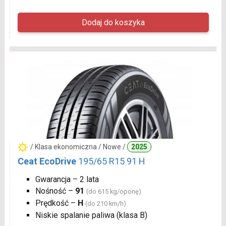
/ Klasa ekonomiczna / Nowe /
2025
Ceat EcoDrive
195/65 R15 91 H
Gwarancja – 2 lata
Nośność –
91
(do 615 kg/oponę)
Prędkość –
H
(do 210 km/h)
Niskie spalanie paliwa (klasa B)