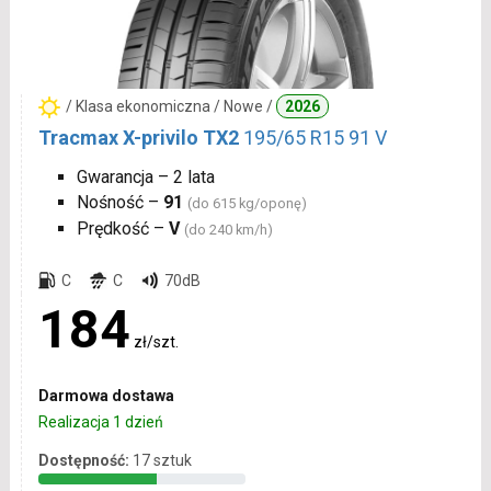
/ Klasa ekonomiczna / Nowe /
2026
Tracmax X-privilo TX2
195/65 R15 91 V
Gwarancja – 2 lata
Nośność –
91
(do 615 kg/oponę)
Prędkość –
V
(do 240 km/h)
C
C
70dB
184
zł/szt.
Darmowa dostawa
Realizacja 1 dzień
Dostępność:
17 sztuk