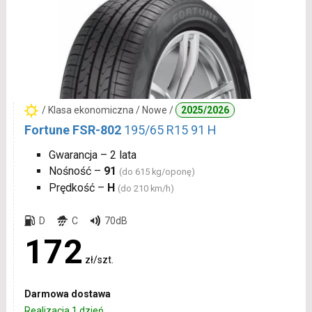
/ Klasa ekonomiczna / Nowe /
2025/2026
Fortune FSR-802
195/65 R15 91 H
Gwarancja – 2 lata
Nośność –
91
(do 615 kg/oponę)
Prędkość –
H
(do 210 km/h)
D
C
70dB
172
zł/szt.
Darmowa dostawa
Realizacja 1 dzień