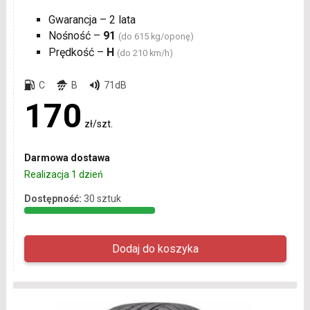
Gwarancja – 2 lata
Nośność –
91
(do 615 kg/oponę)
Prędkość –
H
(do 210 km/h)
C
B
71dB
170
zł/szt.
Darmowa dostawa
Realizacja 1 dzień
Dostępność:
30 sztuk