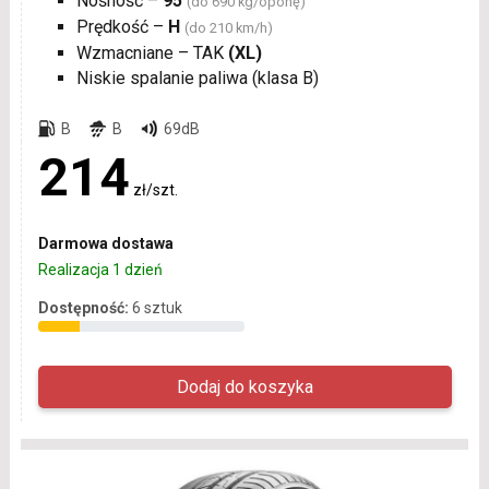
Nośność –
95
(do 690 kg/oponę)
Prędkość –
H
(do 210 km/h)
Wzmacniane – TAK
(XL)
Niskie spalanie paliwa (klasa B)
B
B
69dB
214
zł/szt.
Darmowa dostawa
Realizacja 1 dzień
Dostępność:
6 sztuk