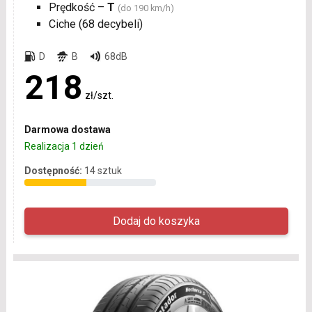
Prędkość –
T
(do 190 km/h)
Ciche (68 decybeli)
D
B
68dB
218
zł/szt.
Darmowa dostawa
Realizacja 1 dzień
Dostępność:
14 sztuk