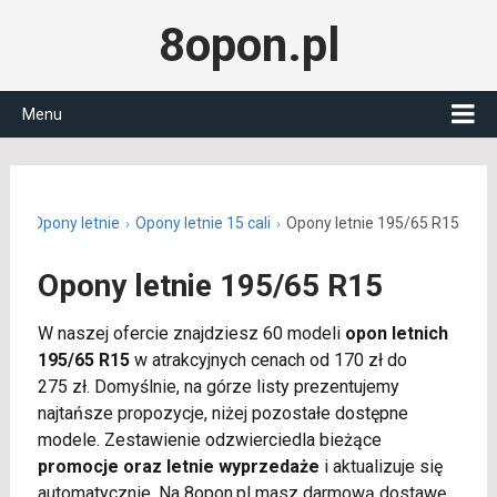
8opon.pl
Menu
.pl
Opony letnie
Opony letnie 15 cali
Opony letnie 195/65 R15
Opony letnie 195/65 R15
W naszej ofercie znajdziesz 60 modeli
opon letnich
195/65 R15
w atrakcyjnych cenach od 170 zł do
275 zł. Domyślnie, na górze listy prezentujemy
najtańsze propozycje, niżej pozostałe dostępne
modele. Zestawienie odzwierciedla bieżące
promocje oraz letnie wyprzedaże
i aktualizuje się
automatycznie. Na 8opon.pl masz darmową dostawę