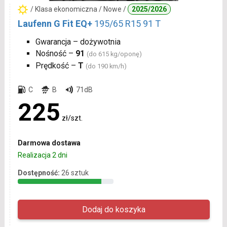
/ Klasa ekonomiczna / Nowe /
2025/2026
Laufenn G Fit EQ+
195/65 R15 91 T
Gwarancja – dożywotnia
Nośność –
91
(do 615 kg/oponę)
Prędkość –
T
(do 190 km/h)
C
B
71dB
225
zł/szt.
Darmowa dostawa
Realizacja 2 dni
Dostępność:
26 sztuk