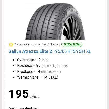
/ Klasa ekonomiczna / Nowe /
2025/2026
Sailun Atrezzo Elite 2
195/65 R15 95 H XL
Gwarancja – 2 lata
Nośność –
95
(do 690 kg/oponę)
Prędkość –
H
(do 210 km/h)
Wzmacniane – TAK
(XL)
195
zł/szt.
Darmowa dostawa