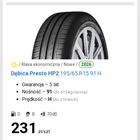
/ Klasa ekonomiczna / Nowe /
2026
Dębica Presto HP2
195/65 R15 91 H
Gwarancja – 5 lat
Nośność –
91
(do 615 kg/oponę)
Prędkość –
H
(do 210 km/h)
D
B
70dB
231
zł/szt.