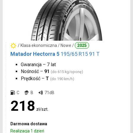
/ Klasa ekonomiczna / Nowe /
2025
Matador Hectorra 5
195/65 R15 91 T
Gwarancja – 7 lat
Nośność –
91
(do 615 kg/oponę)
Prędkość –
T
(do 190 km/h)
C
B
71dB
218
zł/szt.
Darmowa dostawa
Realizacja 1 dzień