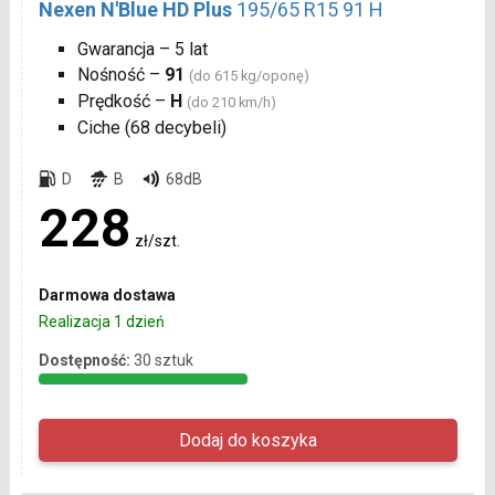
Nexen N'Blue HD Plus
195/65 R15 91 H
Gwarancja – 5 lat
Nośność –
91
(do 615 kg/oponę)
Prędkość –
H
(do 210 km/h)
Ciche (68 decybeli)
D
B
68dB
228
zł/szt.
Darmowa dostawa
Realizacja 1 dzień
Dostępność:
30 sztuk