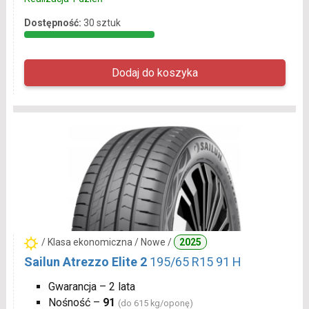
Dostępność:
30 sztuk
/ Klasa ekonomiczna / Nowe /
2025
Sailun Atrezzo Elite 2
195/65 R15 91 H
Gwarancja – 2 lata
Nośność –
91
(do 615 kg/oponę)