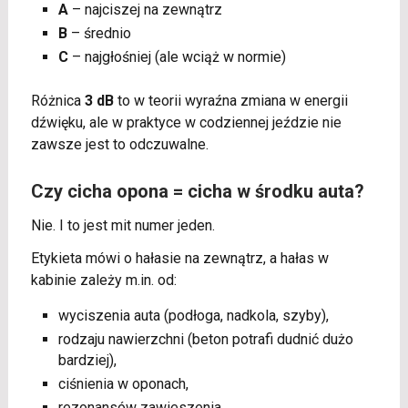
A
– najciszej na zewnątrz
B
– średnio
C
– najgłośniej (ale wciąż w normie)
Różnica
3 dB
to w teorii wyraźna zmiana w energii
dźwięku, ale w praktyce w codziennej jeździe nie
zawsze jest to odczuwalne.
Czy cicha opona = cicha w środku auta?
Nie. I to jest mit numer jeden.
Etykieta mówi o hałasie na zewnątrz, a hałas w
kabinie zależy m.in. od:
wyciszenia auta (podłoga, nadkola, szyby),
rodzaju nawierzchni (beton potrafi dudnić dużo
bardziej),
ciśnienia w oponach,
rezonansów zawieszenia.