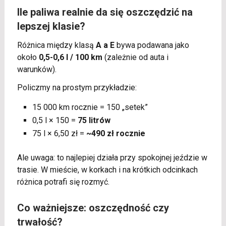
Ile paliwa realnie da się oszczędzić na
lepszej klasie?
Różnica między klasą
A a E
bywa podawana jako
około
0,5-0,6 l / 100 km
(zależnie od auta i
warunków).
Policzmy na prostym przykładzie:
15 000 km rocznie = 150 „setek”
0,5 l × 150 =
75 litrów
75 l × 6,50 zł =
~490 zł rocznie
Ale uwaga: to najlepiej działa przy spokojnej jeździe w
trasie. W mieście, w korkach i na krótkich odcinkach
różnica potrafi się rozmyć.
Co ważniejsze: oszczędność czy
trwałość?