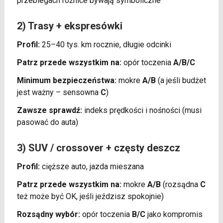
przebiegach różnice bywają symboliczne
2) Trasy + ekspresówki
Profil:
25–40 tys. km rocznie, długie odcinki
Patrz przede wszystkim na:
opór toczenia
A/B/C
Minimum bezpieczeństwa:
mokre
A/B
(a jeśli budżet
jest ważny – sensowna
C
)
Zawsze sprawdź:
indeks prędkości i nośności (musi
pasować do auta)
3) SUV / crossover + częsty deszcz
Profil:
cięższe auto, jazda mieszana
Patrz przede wszystkim na:
mokre
A/B
(rozsądna
C
też może być OK, jeśli jeździsz spokojnie)
Rozsądny wybór:
opór toczenia
B/C
jako kompromis