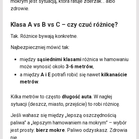
mokrym jest sytuacją, która ratuje zderzak… albo
zdrowie.
Klasa A vs B vs C – czy czuć różnicę?
Tak. Różnice bywają konkretne.
Najbezpieczniej mówić tak:
między
sąsiednimi klasami
różnica w hamowaniu
może wynosić około
3-6 metrów
,
a między
A i E
potrafi robić się nawet
kilkanaście
metrów
.
Kilka metrów to często
długość auta
. W nagłej
sytuacji (deszcz, miasto, przejście) to robi różnicę.
Jeśli wahasz się między „lepszą oszczędnością
paliwa” a „lepszym hamowaniem na mokrym” – wybór
jest prosty:
bierz mokre
. Paliwo odzyskasz. Zdrowia
nie.