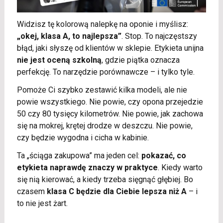
Widzisz tę kolorową nalepkę na oponie i myślisz:
„okej, klasa A, to najlepsza”
. Stop. To najczęstszy
błąd, jaki słyszę od klientów w sklepie. Etykieta unijna
nie jest oceną szkolną
, gdzie piątka oznacza
perfekcję. To narzędzie porównawcze – i tylko tyle.
Pomoże Ci szybko zestawić kilka modeli, ale nie
powie wszystkiego. Nie powie, czy opona przejedzie
50 czy 80 tysięcy kilometrów. Nie powie, jak zachowa
się na mokrej, krętej drodze w deszczu. Nie powie,
czy będzie wygodna i cicha w kabinie.
Ta „ściąga zakupowa” ma jeden cel:
pokazać, co
etykieta naprawdę znaczy w praktyce
. Kiedy warto
się nią kierować, a kiedy trzeba sięgnąć głębiej. Bo
czasem
klasa C będzie dla Ciebie lepsza niż A
– i
to nie jest żart.