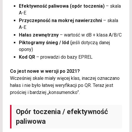
Efektywność paliwowa (opór toczenia)
– skala
A-E
Przyczepność na mokrej nawierzchni
– skala
A-E
Hałas zewnętrzny
– wartość w dB + klasa A/B/C
Piktogramy śnieg / lód
(jeśli dotyczą danej
opony)
Kod QR
– prowadzi do bazy EPREL
Co jest nowe w wersji po 2021?
Wcześniej skale miały więcej klas, inaczej oznaczano
hałas i nie było łatwej weryfikacji po QR. Teraz jest
prościej i bardziej „konsumencko”.
Opór toczenia / efektywność
paliwowa