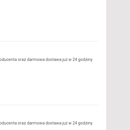
oducenta oraz darmowa dostawa już w 24 godziny.
oducenta oraz darmowa dostawa już w 24 godziny.