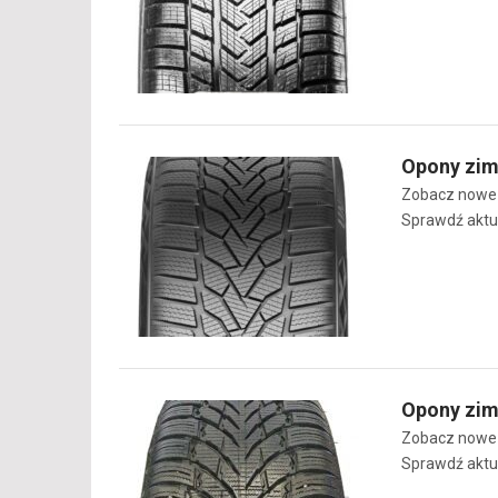
Opony zim
Zobacz nowe 
Sprawdź aktua
Opony zim
Zobacz nowe 
Sprawdź aktua