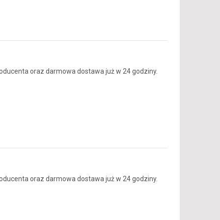
oducenta oraz darmowa dostawa już w 24 godziny.
oducenta oraz darmowa dostawa już w 24 godziny.