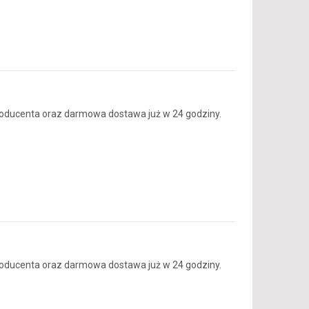
oducenta oraz darmowa dostawa już w 24 godziny.
oducenta oraz darmowa dostawa już w 24 godziny.