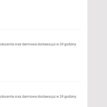
oducenta oraz darmowa dostawa już w 24 godziny.
oducenta oraz darmowa dostawa już w 24 godziny.