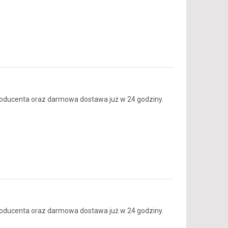
oducenta oraz darmowa dostawa już w 24 godziny.
oducenta oraz darmowa dostawa już w 24 godziny.