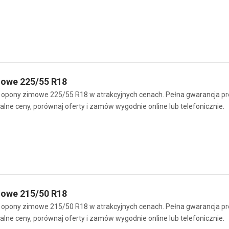
owe 225/55 R18
opony zimowe 225/55 R18 w atrakcyjnych cenach. Pełna gwarancja pr
lne ceny, porównaj oferty i zamów wygodnie online lub telefonicznie.
owe 215/50 R18
opony zimowe 215/50 R18 w atrakcyjnych cenach. Pełna gwarancja pr
lne ceny, porównaj oferty i zamów wygodnie online lub telefonicznie.