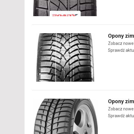
Opony zim
Zobacz nowe 
Sprawdź aktua
Opony zim
Zobacz nowe 
Sprawdź aktua