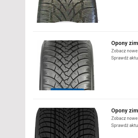
Opony zim
Zobacz nowe 
Sprawdź aktua
Opony zim
Zobacz nowe 
Sprawdź aktua