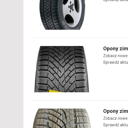
Opony zim
Zobacz nowe 
Sprawdź aktua
Opony zim
Zobacz nowe 
Sprawdź aktua