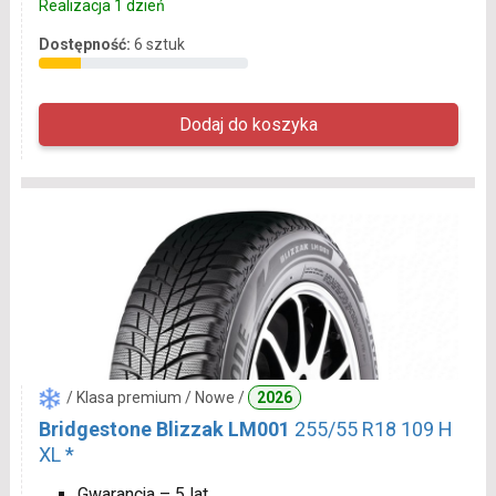
Realizacja 1 dzień
Dostępność:
6 sztuk
/ Klasa premium / Nowe /
2026
Bridgestone Blizzak LM001
255/55 R18 109 H
XL *
Gwarancja – 5 lat