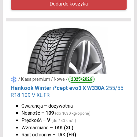
/ Klasa premium / Nowe /
2025/2026
Hankook Winter i*cept evo3 X W330A
255/55
R18 109 V XL FR
Gwarancja – dożywotnia
Nośność –
109
(do 1030 kg/oponę)
Prędkość –
V
(do 240 km/h)
Wzmacniane – TAK
(XL)
Rant ochronny – TAK
(FR)