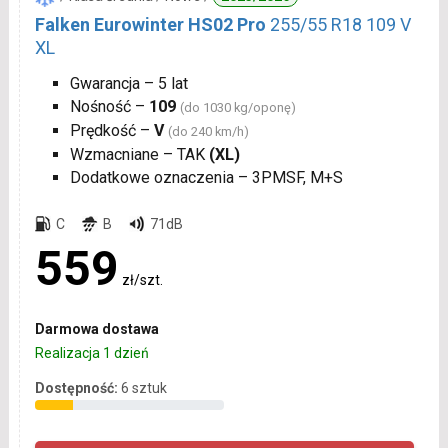
Falken Eurowinter HS02 Pro
255/55 R18 109 V
XL
Gwarancja – 5 lat
Nośność –
109
(do 1030 kg/oponę)
Prędkość –
V
(do 240 km/h)
Wzmacniane – TAK
(XL)
Dodatkowe oznaczenia – 3PMSF, M+S
C
B
71dB
559
zł/szt.
Darmowa dostawa
Realizacja 1 dzień
Dostępność:
6 sztuk