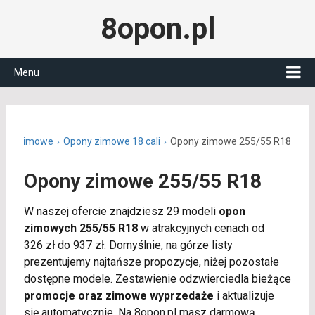
8opon.pl
Menu
ony zimowe
Opony zimowe 18 cali
Opony zimowe 255/55 R18
Opony zimowe 255/55 R18
W naszej ofercie znajdziesz 29 modeli
opon
zimowych 255/55 R18
w atrakcyjnych cenach od
326 zł do 937 zł. Domyślnie, na górze listy
prezentujemy najtańsze propozycje, niżej pozostałe
dostępne modele. Zestawienie odzwierciedla bieżące
promocje oraz zimowe wyprzedaże
i aktualizuje
się automatycznie. Na 8opon.pl masz darmową