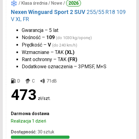
/ Klasa średnia / Nowe /
2026
Nexen Winguard Sport 2 SUV
255/55 R18 109
V XL FR
Gwarancja – 5 lat
Nośność –
109
(do 1030 kg/oponę)
Prędkość –
V
(do 240 km/h)
Wzmacniane – TAK
(XL)
Rant ochronny – TAK
(FR)
Dodatkowe oznaczenia – 3PMSF, M+S
D
C
71dB
473
zł/szt.
Darmowa dostawa
Realizacja 1 dzień
Dostępność:
30 sztuk