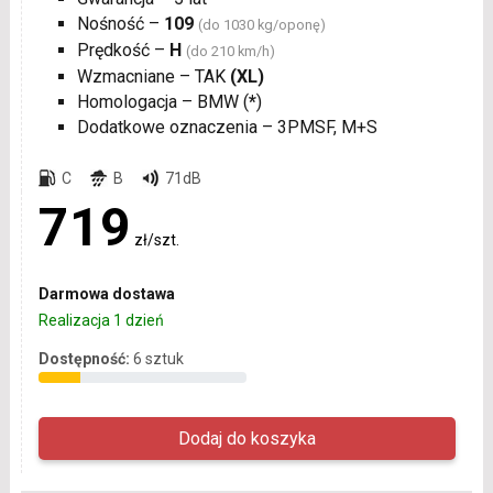
Nośność –
109
(do 1030 kg/oponę)
Prędkość –
H
(do 210 km/h)
Wzmacniane – TAK
(XL)
Homologacja – BMW (
*
)
Dodatkowe oznaczenia – 3PMSF, M+S
C
B
71dB
719
zł/szt.
Darmowa dostawa
Realizacja 1 dzień
Dostępność:
6 sztuk