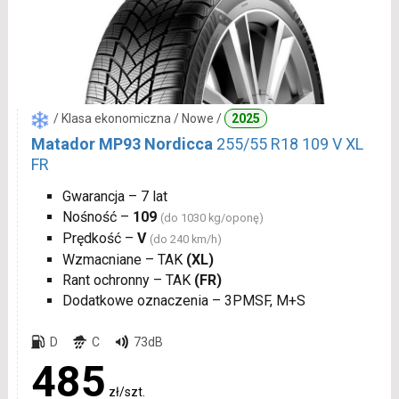
/ Klasa ekonomiczna / Nowe /
2025
Matador MP93 Nordicca
255/55 R18 109 V XL
FR
Gwarancja – 7 lat
Nośność –
109
(do 1030 kg/oponę)
Prędkość –
V
(do 240 km/h)
Wzmacniane – TAK
(XL)
Rant ochronny – TAK
(FR)
Dodatkowe oznaczenia – 3PMSF, M+S
D
C
73dB
485
zł/szt.