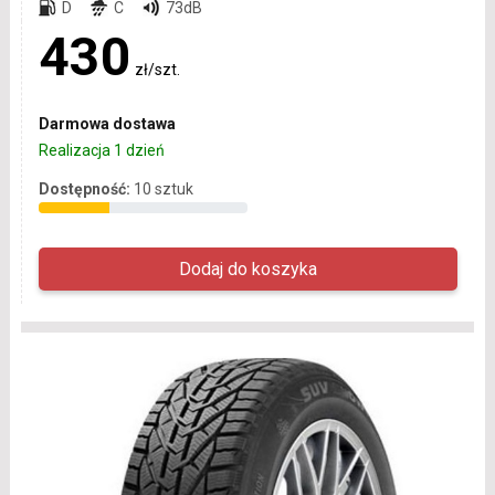
D
C
73dB
430
zł/szt.
Darmowa dostawa
Realizacja 1 dzień
Dostępność:
10 sztuk