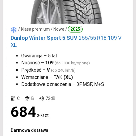
/ Klasa premium / Nowe /
2025
Dunlop Winter Sport 5 SUV
255/55 R18 109 V
XL
Gwarancja – 5 lat
Nośność –
109
(do 1030 kg/oponę)
Prędkość –
V
(do 240 km/h)
Wzmacniane – TAK
(XL)
Dodatkowe oznaczenia – 3PMSF, M+S
C
B
72dB
684
zł/szt.
Darmowa dostawa