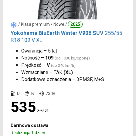
/ Klasa premium / Nowe /
2025
Yokohama BluEarth Winter V906 SUV
255/55
R18 109 V XL
Gwarancja – 5 lat
Nośność –
109
(do 1030 kg/oponę)
Prędkość –
V
(do 240 km/h)
Wzmacniane – TAK
(XL)
Dodatkowe oznaczenia – 3PMSF, M+S
D
B
73dB
535
zł/szt.
Darmowa dostawa
Realizacja 1 dzień