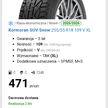
/ Klasa ekonomiczna / Nowe /
2025/2026
Kormoran SUV Snow
255/55 R18 109 V XL
Gwarancja – 5 lat
Nośność –
109
(do 1030 kg/oponę)
Prędkość –
V
(do 240 km/h)
Wzmacniane – TAK
(XL)
Dodatkowe oznaczenia – 3PMSF, M+S
C
C
72dB
471
zł/szt.
Darmowa dostawa
Realizacja 2 dni