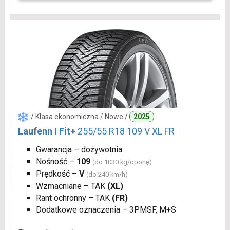
/ Klasa ekonomiczna / Nowe /
2025
Laufenn I Fit+
255/55 R18 109 V XL FR
Gwarancja – dożywotnia
Nośność –
109
(do 1030 kg/oponę)
Prędkość –
V
(do 240 km/h)
Wzmacniane – TAK
(XL)
Rant ochronny – TAK
(FR)
Dodatkowe oznaczenia – 3PMSF, M+S