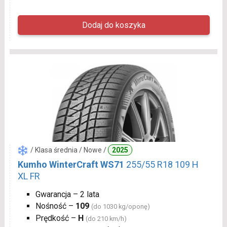
/ Klasa średnia / Nowe /
2025
Kumho WinterCraft WS71
255/55 R18 109 H
XL FR
Gwarancja – 2 lata
Nośność –
109
(do 1030 kg/oponę)
Prędkość –
H
(do 210 km/h)