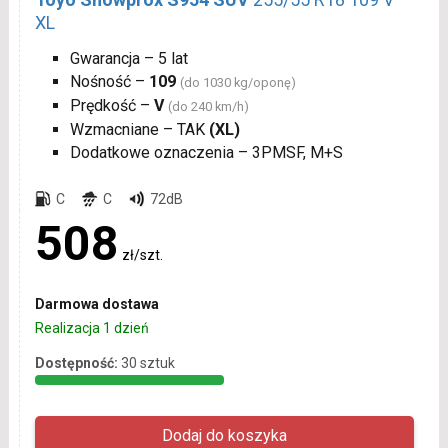
XL
Gwarancja – 5 lat
Nośność –
109
(do 1030 kg/oponę)
Prędkość –
V
(do 240 km/h)
Wzmacniane – TAK
(XL)
Dodatkowe oznaczenia – 3PMSF, M+S
C
C
72dB
508
zł/szt.
Darmowa dostawa
Realizacja 1 dzień
Dostępność:
30 sztuk