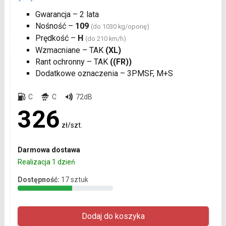
Gwarancja – 2 lata
Nośność –
109
(do 1030 kg/oponę)
Prędkość –
H
(do 210 km/h)
Wzmacniane – TAK
(XL)
Rant ochronny – TAK
((FR))
Dodatkowe oznaczenia – 3PMSF, M+S
C
C
72dB
326
zł/szt.
Darmowa dostawa
Realizacja 1 dzień
Dostępność:
17 sztuk