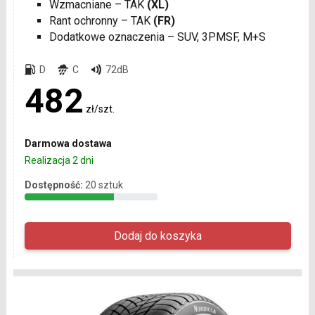
Wzmacniane – TAK
(XL)
Rant ochronny – TAK
(FR)
Dodatkowe oznaczenia – SUV, 3PMSF, M+S
D
C
72dB
482
zł/szt.
Darmowa dostawa
Realizacja 2 dni
Dostępność:
20 sztuk