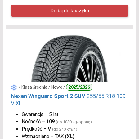
/ Klasa średnia / Nowe /
2025/2026
Nexen Winguard Sport 2 SUV
255/55 R18 109
V XL
Gwarancja – 5 lat
Nośność –
109
(do 1030 kg/oponę)
Prędkość –
V
(do 240 km/h)
Wzmacniane – TAK
(XL)