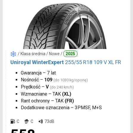
/ Klasa średnia / Nowe /
2025
Uniroyal WinterExpert
255/55 R18 109 V XL FR
Gwarancja – 7 lat
Nośność –
109
(do 1030 kg/oponę)
Prędkość –
V
(do 240 km/h)
Wzmacniane – TAK
(XL)
Rant ochronny – TAK
(FR)
Dodatkowe oznaczenia – 3PMSF, M+S
C
C
73dB