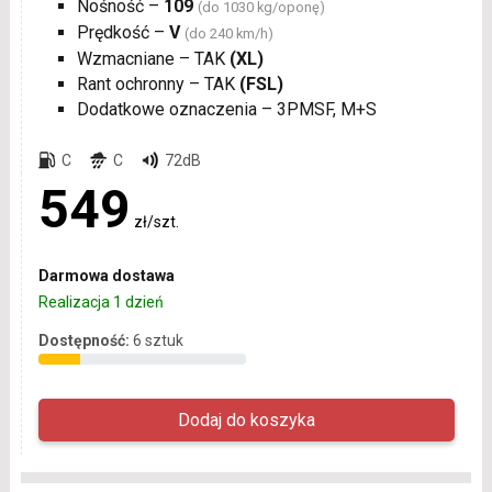
Nośność –
109
(do 1030 kg/oponę)
Prędkość –
V
(do 240 km/h)
Wzmacniane – TAK
(XL)
Rant ochronny – TAK
(FSL)
Dodatkowe oznaczenia – 3PMSF, M+S
C
C
72dB
549
zł/szt.
Darmowa dostawa
Realizacja 1 dzień
Dostępność:
6 sztuk