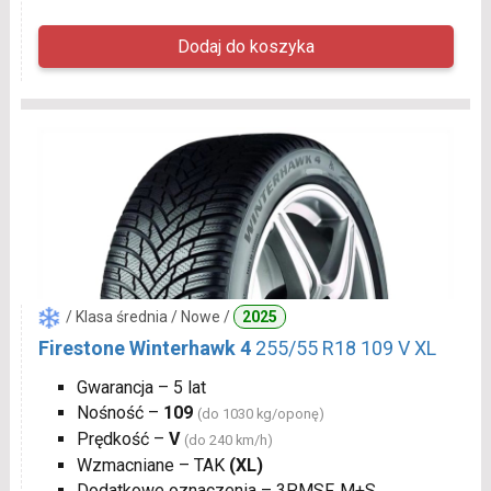
/ Klasa średnia / Nowe /
2025
Firestone Winterhawk 4
255/55 R18 109 V XL
Gwarancja – 5 lat
Nośność –
109
(do 1030 kg/oponę)
Prędkość –
V
(do 240 km/h)
Wzmacniane – TAK
(XL)
Dodatkowe oznaczenia – 3PMSF, M+S