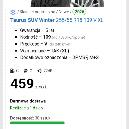
/ Klasa ekonomiczna / Nowe /
2026
Taurus SUV Winter
255/55 R18 109 V XL
Gwarancja – 5 lat
Nośność –
109
(do 1030 kg/oponę)
Prędkość –
V
(do 240 km/h)
Wzmacniane – TAK
(XL)
Dodatkowe oznaczenia – 3PMSF, M+S
C
C
72dB
459
zł/szt.
Darmowa dostawa
Realizacja 1 dzień
Dostępność:
30 sztuk