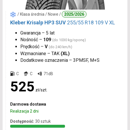
/ Klasa średnia / Nowe /
2025/2026
Kleber Krisalp HP3 SUV
255/55 R18 109 V XL
Gwarancja – 5 lat
Nośność –
109
(do 1030 kg/oponę)
Prędkość –
V
(do 240 km/h)
Wzmacniane – TAK
(XL)
Dodatkowe oznaczenia – 3PMSF, M+S
C
C
71dB
525
zł/szt.
Darmowa dostawa
Realizacja 2 dni
Dostępność:
30 sztuk