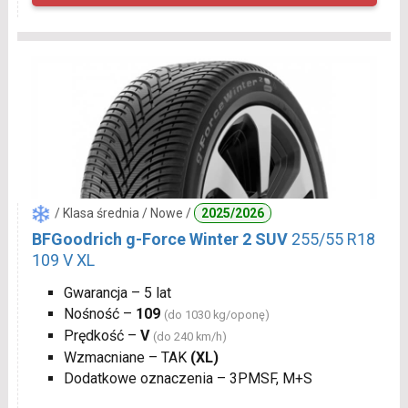
/ Klasa średnia / Nowe /
2025/2026
BFGoodrich g-Force Winter 2 SUV
255/55 R18
109 V XL
Gwarancja – 5 lat
Nośność –
109
(do 1030 kg/oponę)
Prędkość –
V
(do 240 km/h)
Wzmacniane – TAK
(XL)
Dodatkowe oznaczenia – 3PMSF, M+S