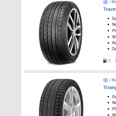
/ K
Tracm
Gw
N
P
W
R
D
C
/ K
Trian
Gw
N
P
W