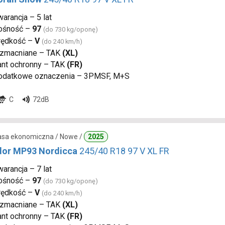
arancja – 5 lat
ośność –
97
(do 730 kg/oponę)
rędkość –
V
(do 240 km/h)
zmacniane – TAK
(XL)
ant ochronny – TAK
(FR)
odatkowe oznaczenia – 3PMSF, M+S
C
72dB
lasa ekonomiczna / Nowe /
2025
or MP93 Nordicca
245/40 R18 97 V XL FR
arancja – 7 lat
ośność –
97
(do 730 kg/oponę)
rędkość –
V
(do 240 km/h)
zmacniane – TAK
(XL)
ant ochronny – TAK
(FR)