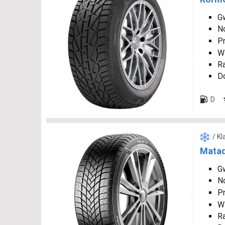
Gw
N
P
W
R
D
D
/ K
Matad
Gw
N
P
W
R