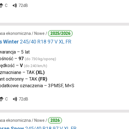
C
72dB
lasa ekonomiczna / Nowe /
2025/2026
s Winter
245/40 R18 97 V XL FR
arancja – 5 lat
ośność –
97
(do 730 kg/oponę)
rędkość –
V
(do 240 km/h)
zmacniane – TAK
(XL)
ant ochronny – TAK
(FR)
odatkowe oznaczenia – 3PMSF, M+S
C
72dB
lasa ekonomiczna / Nowe /
2026
oran Snow
245/40 R18 97 V XL FR