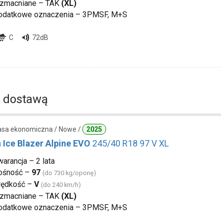
zmacniane – TAK
(XL)
odatkowe oznaczenia – 3PMSF, M+S
C
72dB
 dostawą
lasa ekonomiczna / Nowe /
2025
 Ice Blazer Alpine EVO
245/40 R18 97 V XL
arancja – 2 lata
ośność –
97
(do 730 kg/oponę)
rędkość –
V
(do 240 km/h)
zmacniane – TAK
(XL)
odatkowe oznaczenia – 3PMSF, M+S