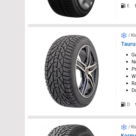
E
/ K
Tauru
Gw
N
P
W
R
D
D
/ K
Korm