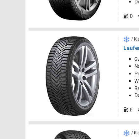
D
D
/ K
Laufen
G
N
P
W
R
D
E
/ K