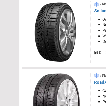
/ K
Sailun
Gw
N
P
W
D
D
/ K
RoadX
Gw
N
P