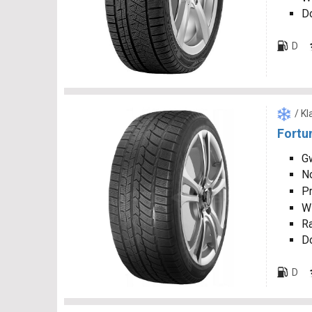
D
D
/ K
Fortu
Gw
N
P
W
R
D
D