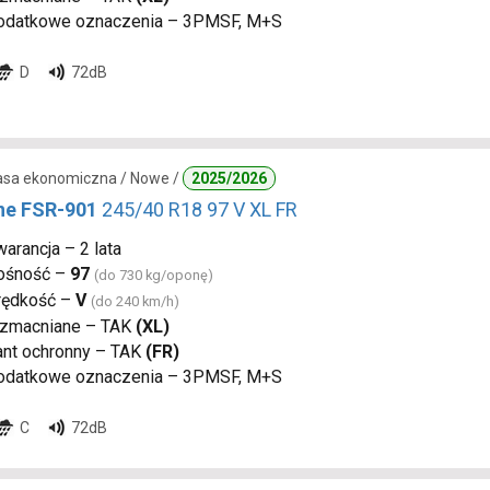
odatkowe oznaczenia – 3PMSF, M+S
D
72dB
lasa ekonomiczna / Nowe /
2025/2026
ne FSR-901
245/40 R18 97 V XL FR
arancja – 2 lata
ośność –
97
(do 730 kg/oponę)
rędkość –
V
(do 240 km/h)
zmacniane – TAK
(XL)
ant ochronny – TAK
(FR)
odatkowe oznaczenia – 3PMSF, M+S
C
72dB