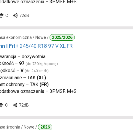
odatkowe oznaczenia – 3PMSF, M+S
C
72dB
lasa ekonomiczna / Nowe /
2025/2026
n I Fit+
245/40 R18 97 V XL FR
warancja – dożywotnia
ośność –
97
(do 730 kg/oponę)
rędkość –
V
(do 240 km/h)
zmacniane – TAK
(XL)
ant ochronny – TAK
(FR)
odatkowe oznaczenia – 3PMSF, M+S
C
72dB
lasa średnia / Nowe /
2026