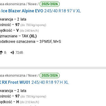
lasa ekonomiczna / Nowe /
2025/2026
 Ice Blazer Alpine EVO
245/40 R18 97 V XL
arancja – 2 lata
ośność –
97
(do 730 kg/oponę)
rędkość –
V
(do 240 km/h)
zmacniane – TAK
(XL)
odatkowe oznaczenia – 3PMSF, M+S
B
72dB
lasa ekonomiczna / Nowe /
2025/2026
 RX Frost WU01
245/40 R18 97 H XL
arancja – 2 lata
ośność –
97
(do 730 kg/oponę)
rędkość –
H
(do 210 km/h)