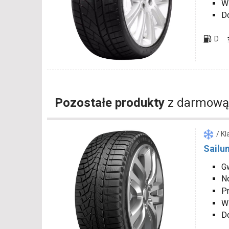
W
D
D
Pozostałe produkty
z darmową
/ K
Sailun
Gw
N
P
W
D