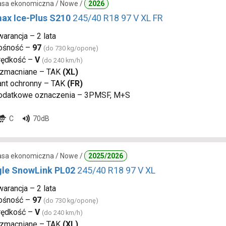
lasa ekonomiczna / Nowe /
2026
ax Ice-Plus S210
245/40 R18 97 V XL FR
arancja – 2 lata
ośność –
97
(do 730 kg/oponę)
rędkość –
V
(do 240 km/h)
zmacniane – TAK
(XL)
ant ochronny – TAK
(FR)
odatkowe oznaczenia – 3PMSF, M+S
C
70dB
lasa ekonomiczna / Nowe /
2025/2026
gle SnowLink PL02
245/40 R18 97 V XL
arancja – 2 lata
ośność –
97
(do 730 kg/oponę)
rędkość –
V
(do 240 km/h)
zmacniane – TAK
(XL)