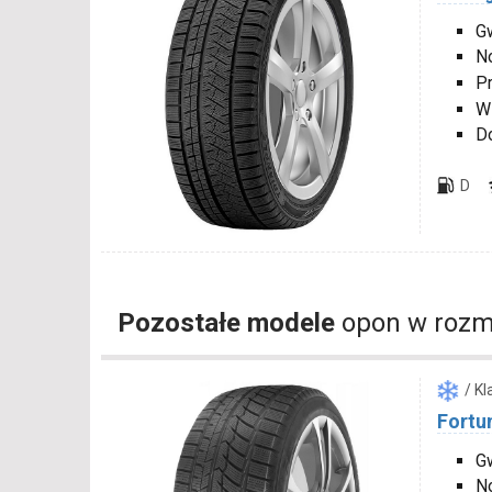
Gw
N
P
W
D
D
Pozostałe modele
opon w rozm
/ K
Fortu
Gw
N