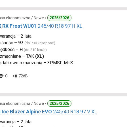
lasa ekonomiczna / Nowe /
2025/2026
 RX Frost WU01
245/40 R18 97 H XL
arancja – 2 lata
ośność –
97
(do 730 kg/oponę)
rędkość –
H
(do 210 km/h)
zmacniane – TAK
(XL)
odatkowe oznaczenia – 3PMSF, M+S
C
72dB
lasa ekonomiczna / Nowe /
2025/2026
 Ice Blazer Alpine EVO
245/40 R18 97 V XL
arancja – 2 lata