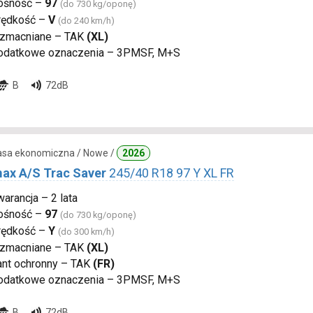
ośność –
97
(do 730 kg/oponę)
rędkość –
V
(do 240 km/h)
zmacniane – TAK
(XL)
odatkowe oznaczenia – 3PMSF, M+S
B
72dB
lasa ekonomiczna / Nowe /
2026
ax A/S Trac Saver
245/40 R18 97 Y XL FR
arancja – 2 lata
ośność –
97
(do 730 kg/oponę)
rędkość –
Y
(do 300 km/h)
zmacniane – TAK
(XL)
ant ochronny – TAK
(FR)
odatkowe oznaczenia – 3PMSF, M+S
B
72dB