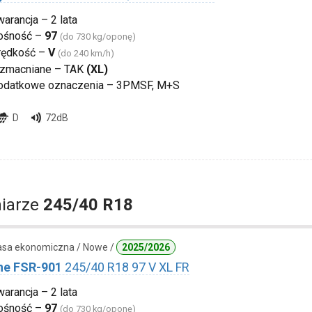
arancja – 2 lata
ośność –
97
(do 730 kg/oponę)
rędkość –
V
(do 240 km/h)
zmacniane – TAK
(XL)
odatkowe oznaczenia – 3PMSF, M+S
D
72dB
iarze
245/40 R18
lasa ekonomiczna / Nowe /
2025/2026
ne FSR-901
245/40 R18 97 V XL FR
arancja – 2 lata
ośność –
97
(do 730 kg/oponę)