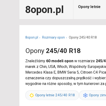
8opon.pl
Opony letnie
8opon.pl
Rozmiary opon
Opony 245/40 R18
Opony
245/40 R18
Znaleźliśmy
60 modeli opon
w rozmiarze
245/4
marek z Chin, USA, Włoch, Wspólnoty Europejski
Mercedes Klasa E, BMW Seria 5, Citroen C4 Pica
oznaczenia czy dopuszczalną prędkość i wybier
wygodnie na różne sposoby, w tym kurierowi za
Opony letnie 245/40 R18
Opony zi