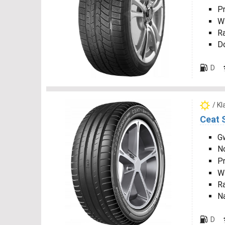
P
W
R
D
D
/ K
Ceat 
Gw
N
P
W
R
N
D