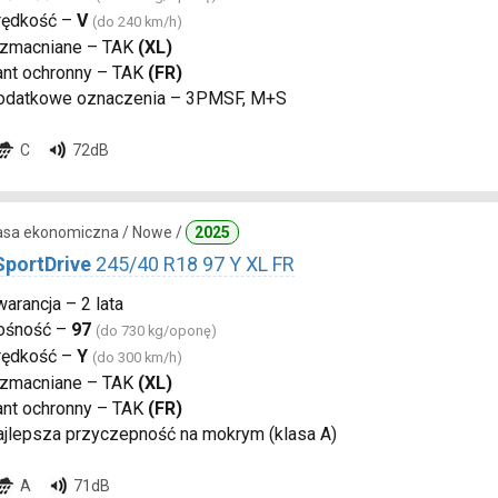
rędkość –
V
(do 240 km/h)
zmacniane – TAK
(XL)
ant ochronny – TAK
(FR)
odatkowe oznaczenia – 3PMSF, M+S
C
72dB
lasa ekonomiczna / Nowe /
2025
SportDrive
245/40 R18 97 Y XL FR
arancja – 2 lata
ośność –
97
(do 730 kg/oponę)
rędkość –
Y
(do 300 km/h)
zmacniane – TAK
(XL)
ant ochronny – TAK
(FR)
ajlepsza przyczepność na mokrym (klasa A)
A
71dB