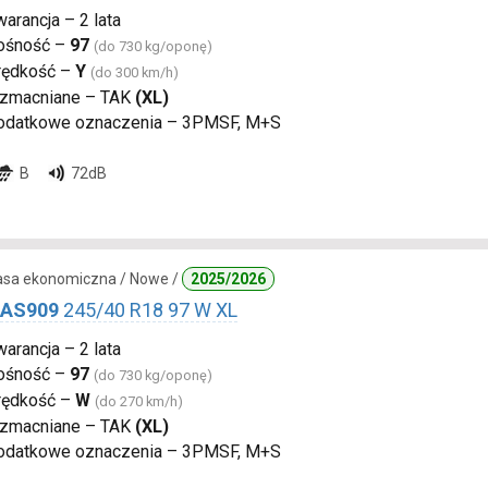
arancja – 2 lata
ośność –
97
(do 730 kg/oponę)
rędkość –
Y
(do 300 km/h)
zmacniane – TAK
(XL)
odatkowe oznaczenia – 3PMSF, M+S
B
72dB
lasa ekonomiczna / Nowe /
2025/2026
 AS909
245/40 R18 97 W XL
arancja – 2 lata
ośność –
97
(do 730 kg/oponę)
rędkość –
W
(do 270 km/h)
zmacniane – TAK
(XL)
odatkowe oznaczenia – 3PMSF, M+S