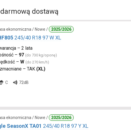
 darmową dostawą
lasa ekonomiczna / Nowe /
2025/2026
 HF805
245/40 R18 97 W XL
arancja – 2 lata
ośność –
97
(do 730 kg/oponę)
rędkość –
W
(do 270 km/h)
zmacniane – TAK
(XL)
C
72dB
lasa ekonomiczna / Nowe /
2025/2026
gle SeasonX TA01
245/40 R18 97 Y XL