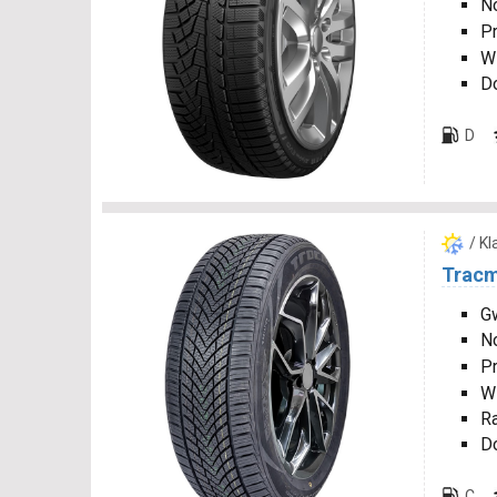
N
P
W
D
D
/ K
Tracm
Gw
N
P
W
R
D
C