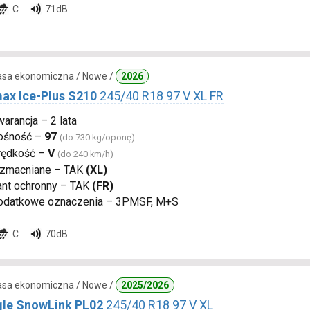
C
71dB
lasa ekonomiczna / Nowe /
2026
ax Ice-Plus S210
245/40 R18 97 V XL FR
arancja – 2 lata
ośność –
97
(do 730 kg/oponę)
rędkość –
V
(do 240 km/h)
zmacniane – TAK
(XL)
ant ochronny – TAK
(FR)
odatkowe oznaczenia – 3PMSF, M+S
C
70dB
lasa ekonomiczna / Nowe /
2025/2026
gle SnowLink PL02
245/40 R18 97 V XL