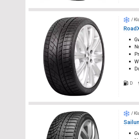
/ K
RoadX
Gw
N
P
W
D
D
/ K
Sailun
Gw