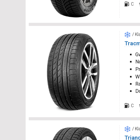
C
/ K
Tracm
Gw
N
P
W
R
D
C
/ K
Trian