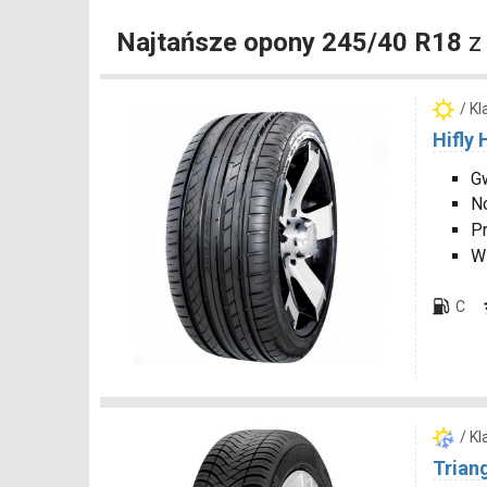
Najtańsze opony 245/40 R18
z
/ K
Hifly
Gw
N
P
W
C
/ K
Trian