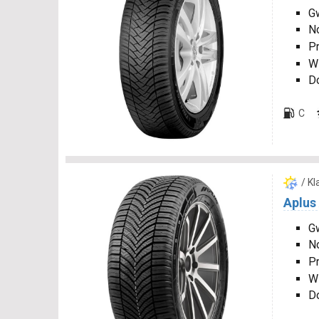
Gw
N
P
W
D
C
/ K
Aplus
Gw
N
P
W
D