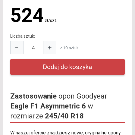
524
zł/szt.
Liczba sztuk:
−
+
z 10 sztuk
Zastosowanie
opon Goodyear
Eagle F1 Asymmetric 6
w
rozmiarze
245/40 R18
W naszej ofercie znajdziesz nowe, oryginalne opony