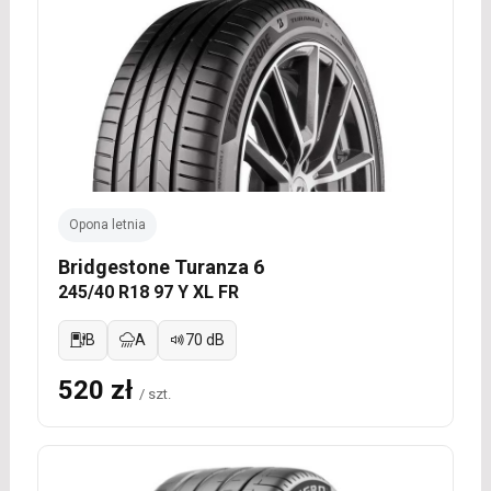
Opona letnia
Bridgestone Turanza 6
245/40 R18 97 Y XL FR
B
A
70 dB
520 zł
/ szt.