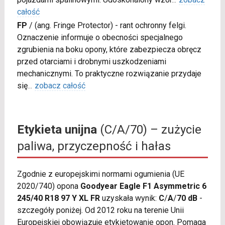
całość
FP
/
(ang. Fringe Protector) - rant ochronny felgi.
Oznaczenie informuje o obecności specjalnego
zgrubienia na boku opony, które zabezpiecza obręcz
przed otarciami i drobnymi uszkodzeniami
mechanicznymi. To praktyczne rozwiązanie przydaje
się
...
zobacz całość
Etykieta unijna
(C/A/70) – zużycie
paliwa, przyczepność i hałas
Zgodnie z europejskimi normami ogumienia (UE
2020/740) opona
Goodyear Eagle F1 Asymmetric 6
245/40 R18 97 Y XL FR
uzyskała wynik:
C
/
A
/
70 dB
-
szczegóły poniżej. Od 2012 roku na terenie Unii
Europejskiej obowiązuje etykietowanie opon. Pomaga