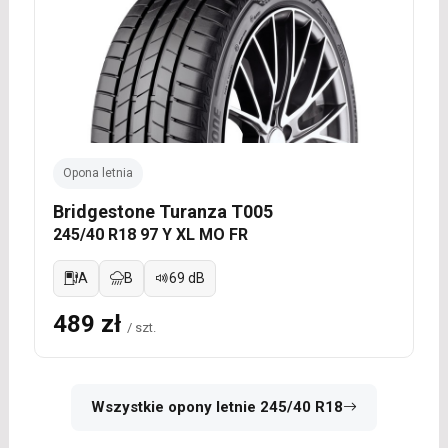
Opona letnia
Bridgestone Turanza T005
245/40 R18 97 Y XL MO FR
A
B
69 dB
489 zł
/ szt.
Wszystkie opony letnie 245/40 R18