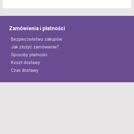
Zamówienia i płatności
· Bezpieczeństwo zakupów
· Jak złożyć zamówienie?
· Sposoby płatności
· Koszt dostawy
· Czas dostawy
Obsługa klienta
· Zwroty
· Reklamacje
· Najczęściej zadawane pytania
· Gwarancja na opony
· Kontakt