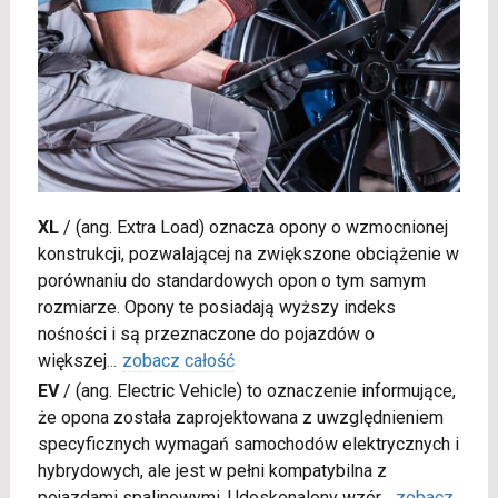
XL
/
(ang. Extra Load) oznacza opony o wzmocnionej
konstrukcji, pozwalającej na zwiększone obciążenie w
porównaniu do standardowych opon o tym samym
rozmiarze. Opony te posiadają wyższy indeks
nośności i są przeznaczone do pojazdów o
większej
...
zobacz całość
EV
/
(ang. Electric Vehicle) to oznaczenie informujące,
że opona została zaprojektowana z uwzględnieniem
specyficznych wymagań samochodów elektrycznych i
hybrydowych, ale jest w pełni kompatybilna z
pojazdami spalinowymi. Udoskonalony wzór
...
zobacz