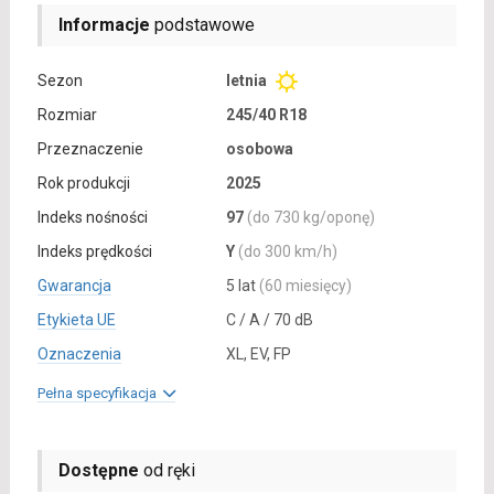
Informacje
podstawowe
Sezon
letnia
Rozmiar
245/40 R18
Przeznaczenie
osobowa
Rok produkcji
2025
Indeks nośności
97
(do 730 kg/oponę)
Indeks prędkości
Y
(do 300 km/h)
Gwarancja
5 lat
(60 miesięcy)
Etykieta UE
C / A / 70 dB
Oznaczenia
XL, EV, FP
Pełna specyfikacja
Dostępne
od ręki