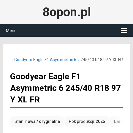
8opon.pl
Menu
40 R18
Goodyear Eagle F1 Asymmetric 6
245/40 R18 97 Y XL FR
Goodyear Eagle F1
Asymmetric 6 245/40 R18 97
Y XL FR
Stan:
nowa / oryginalna
Rok produkcji:
2025
Darmowa 