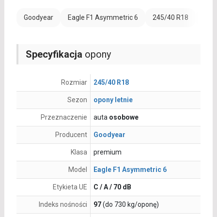
Goodyear
Eagle F1 Asymmetric 6
245/40 R18
Rant
Specyfikacja
opony
Rozmiar
245/40 R18
Sezon
opony letnie
Przeznaczenie
auta
osobowe
Producent
Goodyear
Klasa
premium
Model
Eagle F1 Asymmetric 6
Etykieta UE
C / A / 70 dB
Indeks nośności
97
(do 730 kg/oponę)