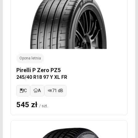
Opona letnia
Pirelli P Zero PZ5
245/40 R18 97 Y XL FR
C
A
71 dB
545 zł
/ szt.