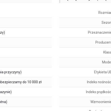
Rozmia
Sezo
szy)
Przeznaczeni
Producen
Klas
Mode
ia przyczyny)
Etykieta U
ubezpieczamy do 10 000 zł
Indeks nośnośc
azynie)
Indeks prędkośc
atna)
Wzmocnieni