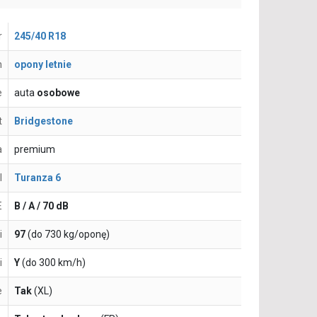
r
245/40 R18
n
opony letnie
e
auta
osobowe
t
Bridgestone
a
premium
l
Turanza 6
E
B / A / 70 dB
i
97
(do 730 kg/oponę)
i
Y
(do 300 km/h)
e
Tak
(XL)