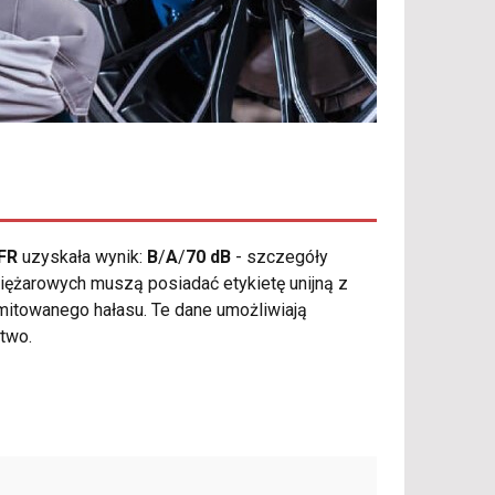
 FR
uzyskała wynik:
B
/
A
/
70 dB
- szczegóły
ężarowych muszą posiadać etykietę unijną z
mitowanego hałasu. Te dane umożliwiają
two.