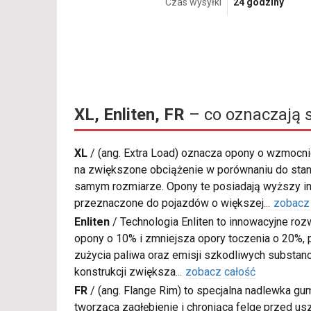
Czas wysyłki
24 godziny
XL, Enliten, FR
– co oznaczają 
XL
/
(ang. Extra Load) oznacza opony o wzmocnio
na zwiększone obciążenie w porównaniu do sta
samym rozmiarze. Opony te posiadają wyższy in
przeznaczone do pojazdów o większej
...
zobacz
Enliten
/
Technologia Enliten to innowacyjne roz
opony o 10% i zmniejsza opory toczenia o 20%, p
zużycia paliwa oraz emisji szkodliwych substanc
konstrukcji zwiększa
...
zobacz całość
FR
/
(ang. Flange Rim) to specjalna nadlewka gu
tworząca zagłębienie i chroniąca felgę przed u