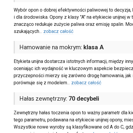
Wybór opon o dobrej efektywności paliwowej to decyzja, k
i dla środowiska. Opony z klasy "A" na etykiecie unijnej w
znacząco redukuje zużycie paliwa oraz emisję spalin. M
szukających
...
zobacz całość
Hamowanie na mokrym:
klasa A
Etykieta unijna dostarcza istotnych informacji, między in
oceniając ich wydajność w kluczowym aspekcie bezpiec
przyczepności mierzy się zarówno drogę hamowania, jak i 
porównuje się z modelem
...
zobacz całość
Hałas zewnętrzny:
70 decybeli
Zewnętrzny hałas toczenia opon to ważny parametr dla k
tego parametru, podawana na etykiecie unijnej opony, mieś
Wszystkie nowe wyroby są klasyfikowane od A do C, gdzi