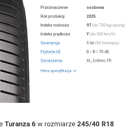
Przeznaczenie
osobowa
Rok produkcji
2025
Indeks nośności
97
(do 730 kg/oponę)
Indeks prędkości
Y
(do 300 km/h)
Gwarancja
5 lat
(60 miesięcy)
Etykieta UE
B / A / 70 dB
Oznaczenia
XL, Enliten, FR
Pełna specyfikacja
ne
Turanza 6
w rozmiarze
245/40 R18