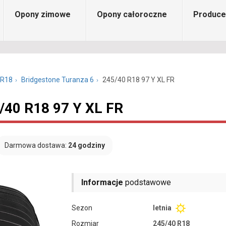
Opony zimowe
Opony całoroczne
Produce
 R18
Bridgestone Turanza 6
245/40 R18 97 Y XL FR
/40 R18 97 Y XL FR
Darmowa dostawa:
24 godziny
Informacje
podstawowe
Sezon
letnia
Rozmiar
245/40 R18