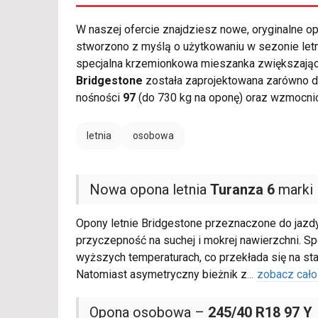
W naszej ofercie znajdziesz nowe, oryginalne 
stworzono z myślą o użytkowaniu w sezonie letn
specjalna krzemionkowa mieszanka zwiększając
Bridgestone
została zaprojektowana zarówno d
nośności
97
(do 730 kg na oponę) oraz wzmocnio
letnia
osobowa
Nowa opona letnia
Turanza 6
marki 
Opony letnie Bridgestone przeznaczone do jazd
przyczepność na suchej i mokrej nawierzchni. 
wyższych temperaturach, co przekłada się na sta
Natomiast asymetryczny bieżnik z
...
zobacz cało
Opona osobowa –
245/40 R18 97 Y