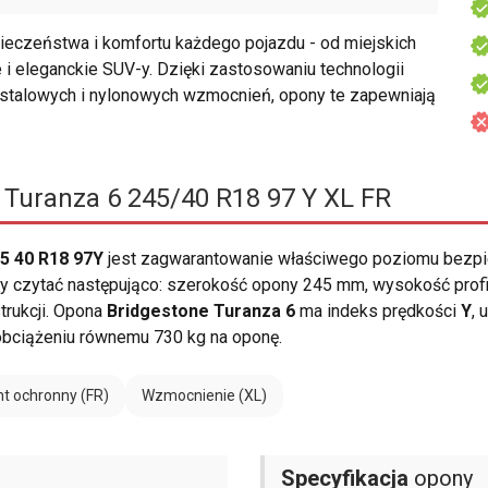
eczeństwa i komfortu każdego pojazdu - od miejskich
i eleganckie SUV-y. Dzięki zastosowaniu technologii
talowych i nylonowych wzmocnień, opony te zapewniają
 Turanza 6 245/40 R18 97 Y XL FR
45 40 R18 97Y
jest zagwarantowanie właściwego poziomu bezpi
czytać następująco: szerokość opony 245 mm, wysokość profilu 4
trukcji. Opona
Bridgestone Turanza 6
ma indeks prędkości
Y
, 
ciążeniu równemu 730 kg na oponę.
t ochronny (FR)
Wzmocnienie (XL)
Specyfikacja
opony