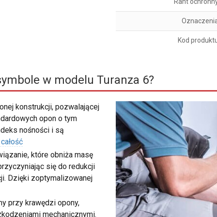
Rant ochronn
Oznaczeni
Kod produkt
symbole w modelu Turanza 6?
nej konstrukcji, pozwalającej
ndardowych opon o tym
deks nośności i są
 całość
wiązanie, które obniża masę
rzyczyniając się do redukcji
ji. Dzięki zoptymalizowanej
my przy krawędzi opony,
szkodzeniami mechanicznymi.