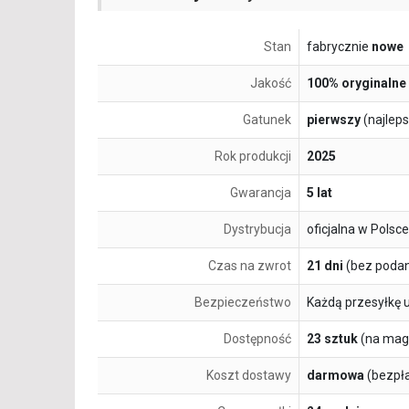
Stan
fabrycznie
nowe
Jakość
100% oryginalne
Gatunek
pierwszy
(najlep
Rok produkcji
2025
Gwarancja
5 lat
Dystrybucja
oficjalna w Polsce
Czas na zwrot
21 dni
(bez podan
Bezpieczeństwo
Każdą przesyłkę 
Dostępność
23 sztuk
(na mag
Koszt dostawy
darmowa
(bezpł