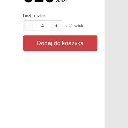
zł/szt.
Liczba sztuk:
−
+
z 23 sztuk