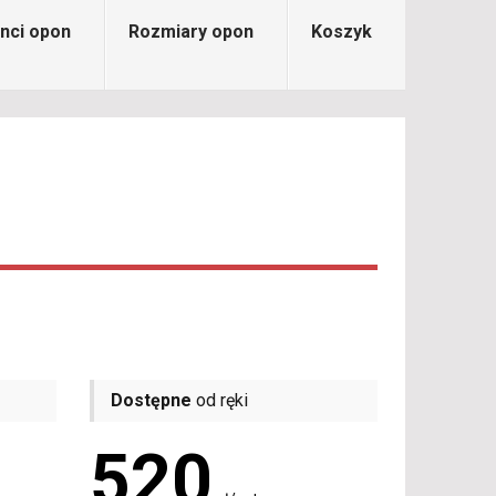
nci opon
Rozmiary opon
Koszyk
Dostępne
od ręki
520