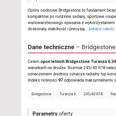
Opony osobowe Bridgestone to fundament bezpi
kompaktów po rodzinne sedany, sportowe coupe 
wielowarstwowego opasania z wykorzystaniem s
doskonałą stabilność i precyzję
...
zobacz całość
Dane techniczne
– Bridgestone
Celem
opon letnich Bridgestone Turanza 6 2
warunkach na drodze. Rozmiar 245/40 R18 należy 
oznaczeniem średnicy oznacza radialny typ kons
Indeks nośności
97
odpowiada maksymalnemu ob
Bridgestone
Turanza 6
245/40 R18
Ran
Parametry
oferty