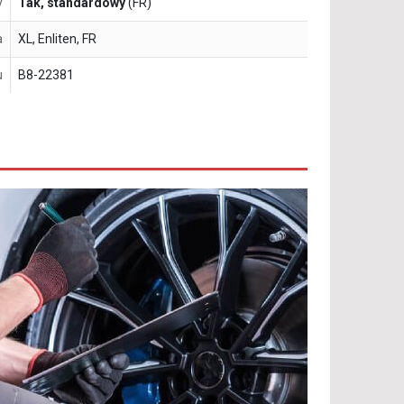
y
Tak, standardowy
(FR)
a
XL, Enliten, FR
u
B8-22381