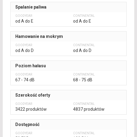
Spalanie paliwa
od A do E
od A do E
Hamowanie na mokrym
od A do D
od A do D
Poziom hałasu
67 - 74 dB
68 - 75 dB
Szerokość oferty
3422 produktów
4837 produktów
Dostępność