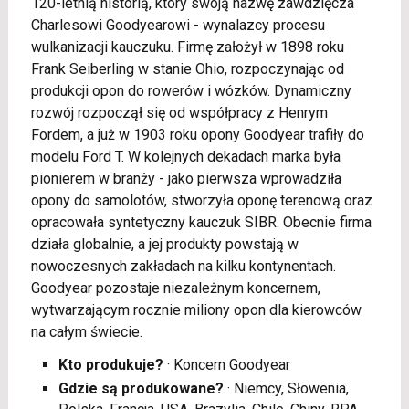
120-letnią historią, który swoją nazwę zawdzięcza
Charlesowi Goodyearowi - wynalazcy procesu
wulkanizacji kauczuku. Firmę założył w 1898 roku
Frank Seiberling w stanie Ohio, rozpoczynając od
produkcji opon do rowerów i wózków. Dynamiczny
rozwój rozpoczął się od współpracy z Henrym
Fordem, a już w 1903 roku opony Goodyear trafiły do
modelu Ford T. W kolejnych dekadach marka była
pionierem w branży - jako pierwsza wprowadziła
opony do samolotów, stworzyła oponę terenową oraz
opracowała syntetyczny kauczuk SIBR. Obecnie firma
działa globalnie, a jej produkty powstają w
nowoczesnych zakładach na kilku kontynentach.
Goodyear pozostaje niezależnym koncernem,
wytwarzającym rocznie miliony opon dla kierowców
na całym świecie.
Kto produkuje?
· Koncern Goodyear
Gdzie są produkowane?
· Niemcy, Słowenia,