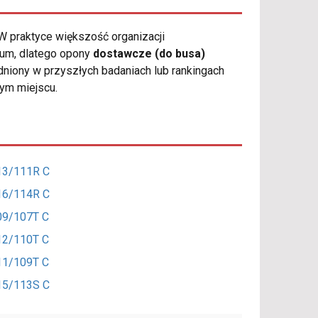
W praktyce większość organizacji
ium, dlatego opony
dostawcze (do busa)
dniony w przyszłych badaniach lub rankingach
tym miejscu.
113/111R C
116/114R C
109/107T C
112/110T C
111/109T C
115/113S C