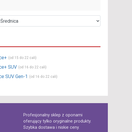
nce+
(od 15 do 22 cali)
nce+ SUV
(od 16 do 22 cali)
nce SUV Gen-1
(od 16 do 22 cali)
Profesjonalny sklep z oponami
oferujący tylko oryginalne produkty.
Szybka dostawa i niskie ceny.