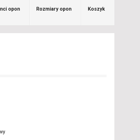
nci opon
Rozmiary opon
Koszyk
owy