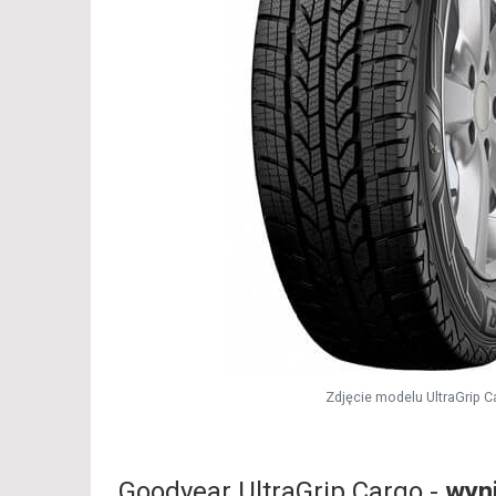
Zdjęcie modelu UltraGrip C
Goodyear UltraGrip Cargo -
wyn