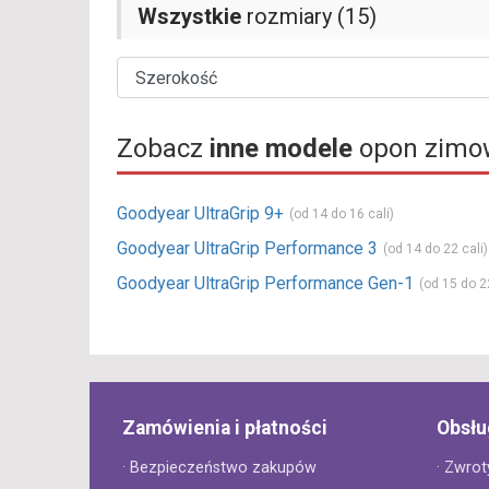
Wszystkie
rozmiary (15)
Zobacz
inne modele
opon zimo
Goodyear UltraGrip 9+
(od 14 do 16 cali)
Goodyear UltraGrip Performance 3
(od 14 do 22 cali)
Goodyear UltraGrip Performance Gen-1
(od 15 do 22
Zamówienia i płatności
Obsłu
· Bezpieczeństwo zakupów
· Zwrot