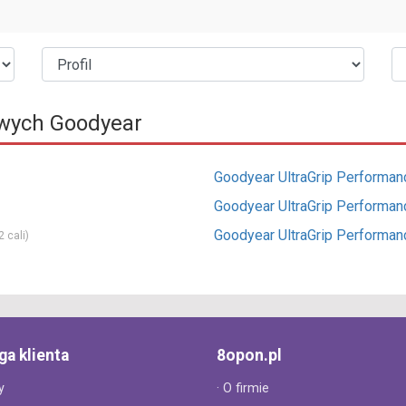
wych Goodyear
Goodyear UltraGrip Performa
Goodyear UltraGrip Performa
Goodyear UltraGrip Performa
 cali)
ga klienta
8opon.pl
y
· O firmie