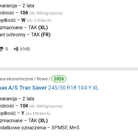
arancja – 2 lata
ośność –
104
(do 900 kg/oponę)
rędkość –
W
(do 270 km/h)
zmacniane – TAK
(XL)
ant ochronny – TAK
(FR)
B
69dB
lasa ekonomiczna / Nowe /
2026
ax A/S Trac Saver
245/50 R18 104 Y XL
arancja – 2 lata
ośność –
104
(do 900 kg/oponę)
rędkość –
Y
(do 300 km/h)
zmacniane – TAK
(XL)
odatkowe oznaczenia – 3PMSF, M+S