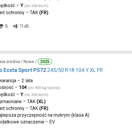
rędkość –
Y
(do 300 km/h)
ant ochronny – TAK
(FR)
B
71dB
lasa średnia / Nowe /
2025
 Ecsta Sport PS72
245/50 R18 104 Y XL FR
arancja – 2 lata
ośność –
104
(do 900 kg/oponę)
rędkość –
Y
(do 300 km/h)
zmacniane – TAK
(XL)
ant ochronny – TAK
(FR)
ajlepsza przyczepność na mokrym (klasa A)
odatkowe oznaczenia – EV