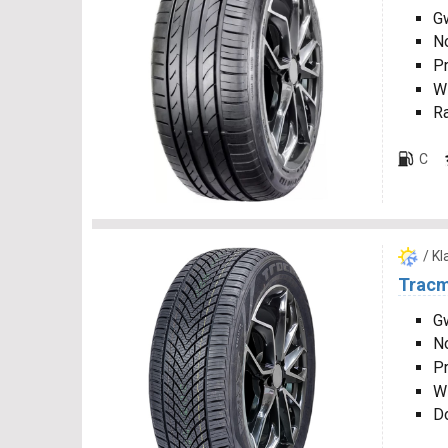
Gw
N
P
W
R
C
/ K
Tracm
Gw
N
P
W
D