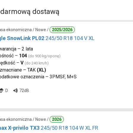
 darmową dostawą
lasa ekonomiczna / Nowe /
2025/2026
gle SnowLink PL02
245/50 R18 104 V XL
arancja – 2 lata
ośność –
104
(do 900 kg/oponę)
rędkość –
V
(do 240 km/h)
zmacniane – TAK
(XL)
odatkowe oznaczenia – 3PMSF, M+S
D
72dB
lasa ekonomiczna / Nowe /
2026
ax X-privilo TX3
245/50 R18 104 W XL FR