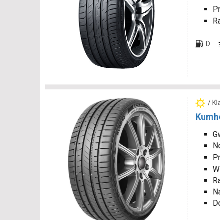
P
R
D
/ K
Kumho
Gw
N
P
W
R
N
D