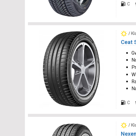
C
/ K
Ceat 
Gw
N
P
W
R
N
C
/ K
Nexen