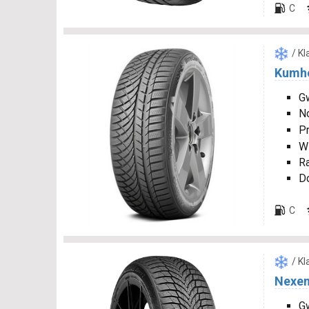
C
/ K
Kumho
Gw
N
P
W
R
D
C
/ K
Nexen
Gw