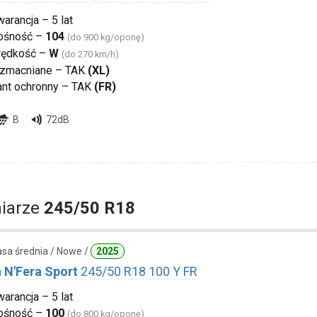
arancja – 5 lat
ośność –
104
(do 900 kg/oponę)
rędkość –
W
(do 270 km/h)
zmacniane – TAK
(XL)
ant ochronny – TAK
(FR)
B
72dB
iarze
245/50 R18
lasa średnia / Nowe /
2025
 N'Fera Sport
245/50 R18 100 Y FR
arancja – 5 lat
ośność –
100
(do 800 kg/oponę)