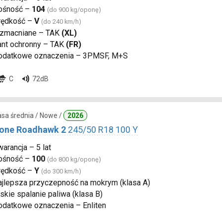
ośność –
104
(do 900 kg/oponę)
rędkość –
V
(do 240 km/h)
zmacniane – TAK
(XL)
ant ochronny – TAK
(FR)
odatkowe oznaczenia – 3PMSF, M+S
C
72dB
lasa średnia / Nowe /
2026
tone Roadhawk 2
245/50 R18 100 Y
arancja – 5 lat
ośność –
100
(do 800 kg/oponę)
rędkość –
Y
(do 300 km/h)
ajlepsza przyczepność na mokrym (klasa A)
skie spalanie paliwa (klasa B)
odatkowe oznaczenia – Enliten