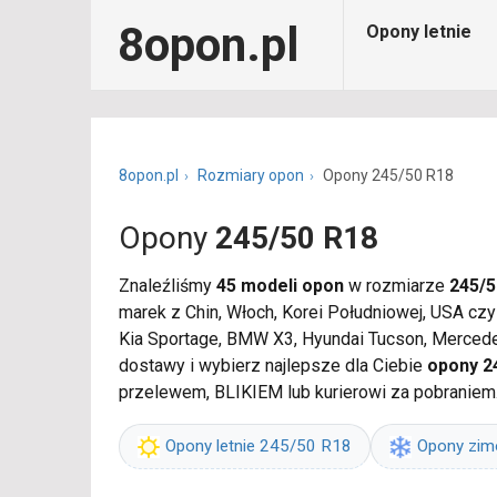
8opon.pl
Opony letnie
8opon.pl
Rozmiary opon
Opony 245/50 R18
Opony
245/50 R18
Znaleźliśmy
45 modeli opon
w rozmiarze
245/5
marek z Chin, Włoch, Korei Południowej, USA cz
Kia Sportage, BMW X3, Hyundai Tucson, Mercede
dostawy i wybierz najlepsze dla Ciebie
opony 2
przelewem, BLIKIEM lub kurierowi za pobraniem
Opony letnie 245/50 R18
Opony zi