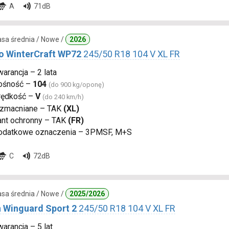
A
71dB
lasa średnia / Nowe /
2026
 WinterCraft WP72
245/50 R18 104 V XL FR
arancja – 2 lata
ośność –
104
(do 900 kg/oponę)
rędkość –
V
(do 240 km/h)
zmacniane – TAK
(XL)
ant ochronny – TAK
(FR)
odatkowe oznaczenia – 3PMSF, M+S
C
72dB
lasa średnia / Nowe /
2025/2026
 Winguard Sport 2
245/50 R18 104 V XL FR
arancja – 5 lat