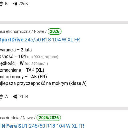
B
72dB
lasa ekonomiczna / Nowe /
2026
SportDrive
245/50 R18 104 W XL FR
arancja – 2 lata
ośność –
104
(do 900 kg/oponę)
rędkość –
W
(do 270 km/h)
zmacniane – TAK
(XL)
ant ochronny – TAK
(FR)
ajlepsza przyczepność na mokrym (klasa A)
A
71dB
lasa średnia / Nowe /
2025/2026
 N'Fera SU1
245/50 R18 104 W XL FR