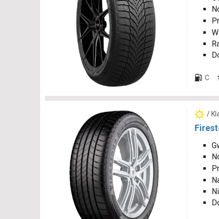
N
P
W
R
D
C
/ K
Fires
Gw
N
P
N
Ni
D