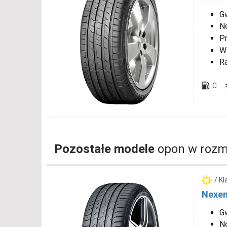
Gw
N
P
W
R
C
Pozostałe modele
opon w rozm
/ K
Nexen
Gw
N