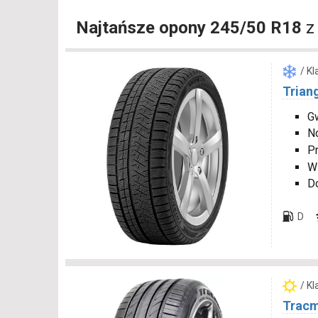
Najtańsze opony 245/50 R18
z
/ K
Trian
Gw
N
P
W
D
D
/ K
Tracm