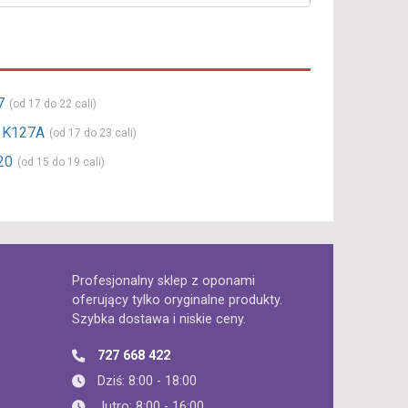
7
(od 17 do 22 cali)
V K127A
(od 17 do 23 cali)
20
(od 15 do 19 cali)
Profesjonalny sklep z oponami
oferujący tylko oryginalne produkty.
Szybka dostawa i niskie ceny.
727 668 422
Dziś: 8:00 - 18:00
Jutro: 8:00 - 16:00