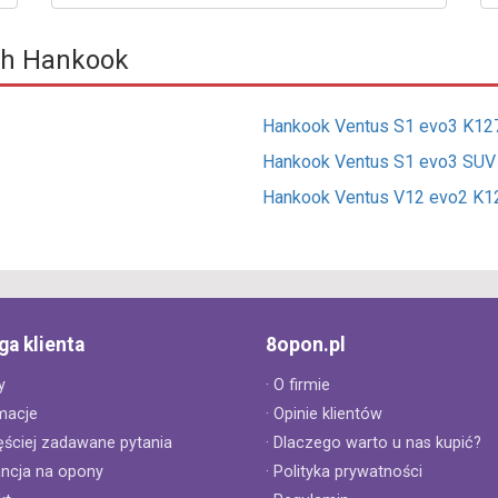
ch Hankook
Hankook Ventus S1 evo3 K12
Hankook Ventus S1 evo3 SU
Hankook Ventus V12 evo2 K1
ga klienta
8opon.pl
y
· O firmie
macje
· Opinie klientów
ęściej zadawane pytania
· Dlaczego warto u nas kupić?
ancja na opony
· Polityka prywatności