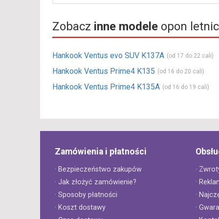
Zobacz
inne modele
opon letni
Hankook Ventus evo SUV K137A
(od 17 do 22 cali)
Hankook Ventus Prime4 K135
(od 16 do 20 cali)
Hankook Ventus Prime4 K135A
(od 16 do 19 cali)
Zamówienia i płatności
Obsłu
· Bezpieczeństwo zakupów
· Zwrot
· Jak złożyć zamówienie?
· Rekla
· Sposoby płatności
· Najcz
· Koszt dostawy
· Gwar