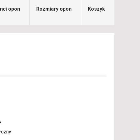
nci opon
Rozmiary opon
Koszyk
7
yczny