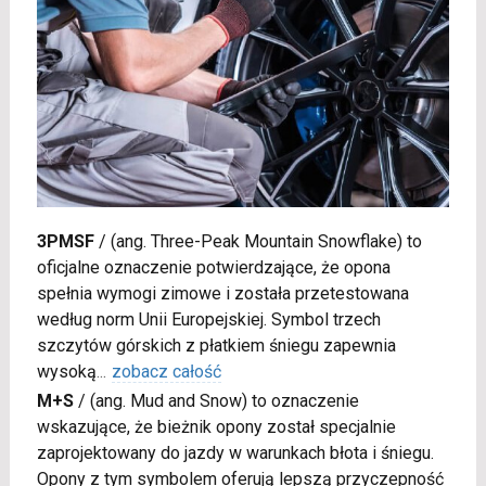
3PMSF
/
(ang. Three-Peak Mountain Snowflake) to
oficjalne oznaczenie potwierdzające, że opona
spełnia wymogi zimowe i została przetestowana
według norm Unii Europejskiej. Symbol trzech
szczytów górskich z płatkiem śniegu zapewnia
wysoką
...
zobacz całość
M+S
/
(ang. Mud and Snow) to oznaczenie
wskazujące, że bieżnik opony został specjalnie
zaprojektowany do jazdy w warunkach błota i śniegu.
Opony z tym symbolem oferują lepszą przyczepność