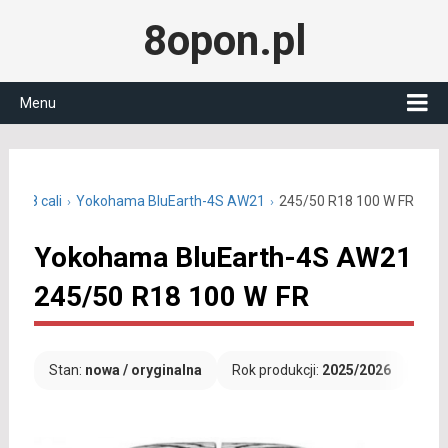
8opon.pl
Menu
ne 18 cali
Yokohama BluEarth-4S AW21
245/50 R18 100 W FR
Yokohama BluEarth-4S AW21
245/50 R18 100 W FR
Stan:
nowa / oryginalna
Rok produkcji:
2025/2026
Dar