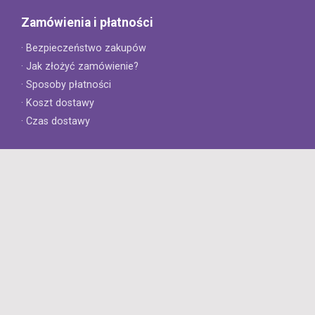
Zamówienia i płatności
· Bezpieczeństwo zakupów
· Jak złożyć zamówienie?
· Sposoby płatności
· Koszt dostawy
· Czas dostawy
Obsługa klienta
· Zwroty
· Reklamacje
· Najczęściej zadawane pytania
· Gwarancja na opony
· Kontakt
8opon.pl