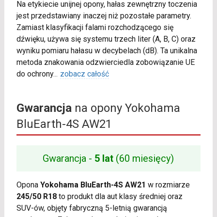
Na etykiecie unijnej opony, hałas zewnętrzny toczenia
jest przedstawiany inaczej niż pozostałe parametry.
Zamiast klasyfikacji falami rozchodzącego się
dźwięku, używa się systemu trzech liter (A, B, C) oraz
wyniku pomiaru hałasu w decybelach (dB). Ta unikalna
metoda znakowania odzwierciedla zobowiązanie UE
do ochrony
...
zobacz całość
Gwarancja
na opony Yokohama
BluEarth-4S AW21
Gwarancja -
5 lat
(60 miesięcy)
Opona
Yokohama BluEarth-4S AW21
w rozmiarze
245/50 R18
to produkt dla aut klasy średniej oraz
SUV-ów, objęty fabryczną 5-letnią gwarancją