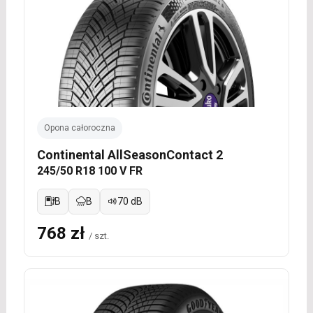
Opona całoroczna
Continental AllSeasonContact 2
245/50 R18 100 V FR
B
B
70 dB
768 zł
/ szt.