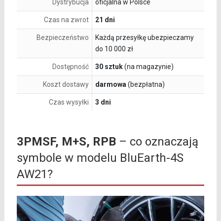
Dystrybucja
oficjalna w Polsce
Czas na zwrot
21 dni
Bezpieczeństwo
Każdą przesyłkę ubezpieczamy
do 10 000 zł
Dostępność
30 sztuk
(na magazynie)
Koszt dostawy
darmowa
(bezpłatna)
Czas wysyłki
3 dni
3PMSF, M+S, RPB
– co oznaczają
symbole w modelu BluEarth-4S
AW21?