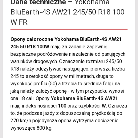
Dane techniczne
– Yokohama
BluEarth-4S AW21 245/50 R18 100
W FR
Opony całoroczne Yokohama BluEarth-4S AW21
245 50 R18 100W
mają za zadanie zapewnić
bezpieczne podróżowanie niezależnie od panujących
warunków drogowych. Oznaczenie rozmiaru 245/50
R18 należy odczytywać następująco: pierwsza liczba
245 to szerokość opony w milimetrach, druga to
wysokość profilu (50) a trzecia to średnica felgi, na
jaką należy założyć oponę - w tym przypadku wynosi
ona 18 cali. Opony
Yokohama BluEarth-4S AW21
mają indeks nośności
100
oraz szybkości
W
. Oznacza
to, że podczas jazdy z dopuszczalną prędkością do
270 km/h pojedyncza opona wytrzyma obciążenie
wynoszące 800 kg.