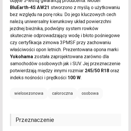
objęte 5-letnią gwarancją producenta. Model
BluEarth-4S AW21
stworzono z myślą o użytkowaniu
bez względu na porę roku. Do jego kluczowych cech
należą uniwersalny kierunkowy układ powierzchni
jezdnej bieżnika, podwójny system rowków
skutecznie odprowadzający wodę i błoto pośniegowe
czy certyfikacja zimowa 3PMSF przy zachowaniu
właściwości opon letnich. Prezentowana opona marki
Yokohama
została zaprojektowana zarówno dla
samochodów osobowych jak i SUV. Jej przeznaczenie
potwierdzają między innymi rozmiar
245/50 R18
oraz
indeks nośności i prędkości
100 W
.
wielosezonowa
całoroczna
osobowa
Przeznaczenie