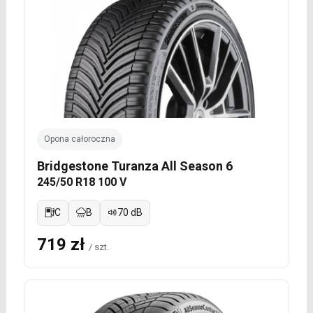
Opona całoroczna
Bridgestone Turanza All Season 6
245/50 R18 100 V
C
B
70 dB
719 zł
/ szt.