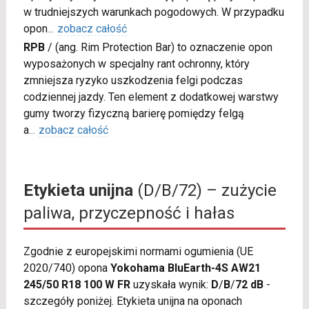
w trudniejszych warunkach pogodowych. W przypadku
opon
...
zobacz całość
RPB
/
(ang. Rim Protection Bar) to oznaczenie opon
wyposażonych w specjalny rant ochronny, który
zmniejsza ryzyko uszkodzenia felgi podczas
codziennej jazdy. Ten element z dodatkowej warstwy
gumy tworzy fizyczną barierę pomiędzy felgą
a
...
zobacz całość
Etykieta unijna
(D/B/72) – zużycie
paliwa, przyczepność i hałas
Zgodnie z europejskimi normami ogumienia (UE
2020/740) opona
Yokohama BluEarth-4S AW21
245/50 R18 100 W FR
uzyskała wynik:
D
/
B
/
72 dB
-
szczegóły poniżej. Etykieta unijna na oponach