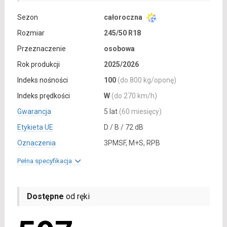
Sezon
całoroczna
Rozmiar
245/50 R18
Przeznaczenie
osobowa
Rok produkcji
2025/2026
Indeks nośności
100
(do 800 kg/oponę)
Indeks prędkości
W
(do 270 km/h)
Gwarancja
5 lat
(60 miesięcy)
Etykieta UE
D / B / 72 dB
Oznaczenia
3PMSF, M+S, RPB
Pełna specyfikacja
Dostępne
od ręki