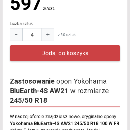
597
zł/szt.
Liczba sztuk:
−
+
z 30 sztuk
Zastosowanie
opon Yokohama
BluEarth-4S AW21
w rozmiarze
245/50 R18
W naszej ofercie znajdziesz nowe, oryginalne opony
Yokohama BluEarth-4S AW21 245/50 R18 100 W FR