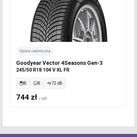
Opona całoroczna
Goodyear Vector 4Seasons Gen-3
245/50 R18 104 V XL FR
B
B
72 dB
744 zł
/ szt.