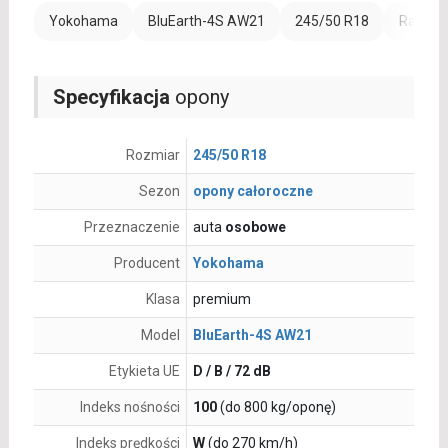
Yokohama
BluEarth-4S AW21
245/50 R18
Rant oc
Specyfikacja
opony
Rozmiar
245/50 R18
Sezon
opony całoroczne
Przeznaczenie
auta
osobowe
Producent
Yokohama
Klasa
premium
Model
BluEarth-4S AW21
Etykieta UE
D / B / 72 dB
Indeks nośności
100
(do 800 kg/oponę)
Indeks prędkości
W
(do 270 km/h)