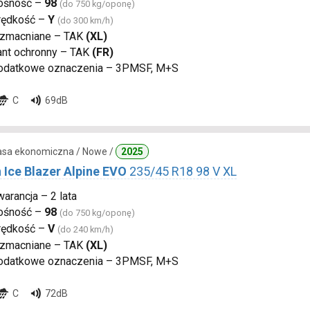
ośność –
98
(do 750 kg/oponę)
rędkość –
Y
(do 300 km/h)
zmacniane – TAK
(XL)
ant ochronny – TAK
(FR)
odatkowe oznaczenia – 3PMSF, M+S
C
69dB
lasa ekonomiczna / Nowe /
2025
 Ice Blazer Alpine EVO
235/45 R18 98 V XL
arancja – 2 lata
ośność –
98
(do 750 kg/oponę)
rędkość –
V
(do 240 km/h)
zmacniane – TAK
(XL)
odatkowe oznaczenia – 3PMSF, M+S
C
72dB