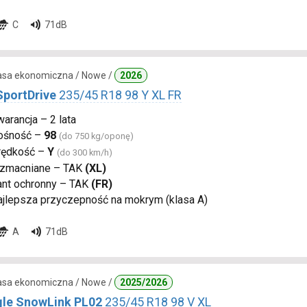
C
71dB
lasa ekonomiczna / Nowe /
2026
SportDrive
235/45 R18 98 Y XL FR
arancja – 2 lata
ośność –
98
(do 750 kg/oponę)
rędkość –
Y
(do 300 km/h)
zmacniane – TAK
(XL)
ant ochronny – TAK
(FR)
ajlepsza przyczepność na mokrym (klasa A)
A
71dB
lasa ekonomiczna / Nowe /
2025/2026
gle SnowLink PL02
235/45 R18 98 V XL