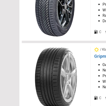
P
W
R
D
C
/ K
Gripm
Gw
N
P
W
N
C