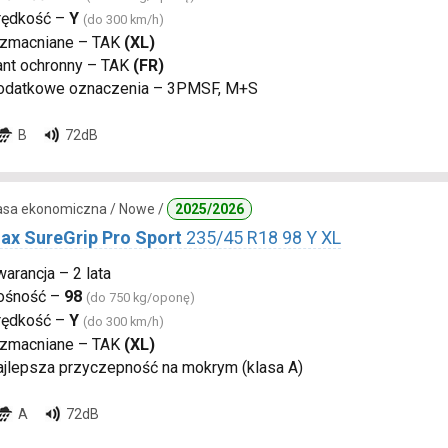
rędkość –
Y
(do 300 km/h)
zmacniane – TAK
(XL)
ant ochronny – TAK
(FR)
odatkowe oznaczenia – 3PMSF, M+S
B
72dB
lasa ekonomiczna / Nowe /
2025/2026
ax SureGrip Pro Sport
235/45 R18 98 Y XL
arancja – 2 lata
ośność –
98
(do 750 kg/oponę)
rędkość –
Y
(do 300 km/h)
zmacniane – TAK
(XL)
ajlepsza przyczepność na mokrym (klasa A)
A
72dB