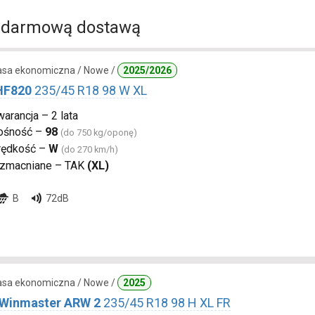
 darmową dostawą
lasa ekonomiczna / Nowe /
2025/2026
 HF820
235/45 R18 98 W XL
arancja – 2 lata
ośność –
98
(do 750 kg/oponę)
rędkość –
W
(do 270 km/h)
zmacniane – TAK
(XL)
B
72dB
lasa ekonomiczna / Nowe /
2025
 Winmaster ARW 2
235/45 R18 98 H XL FR