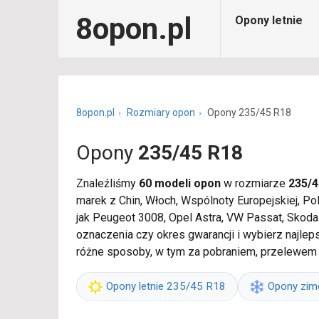
8opon.pl
Opony letnie
8opon.pl
Rozmiary opon
Opony 235/45 R18
Opony
235/45 R18
Znaleźliśmy
60 modeli opon
w rozmiarze
235/4
marek z Chin, Włoch, Wspólnoty Europejskiej, P
jak Peugeot 3008, Opel Astra, VW Passat, Skod
oznaczenia czy okres gwarancji i wybierz najle
różne sposoby, w tym za pobraniem, przelewem
Opony letnie 235/45 R18
Opony zi