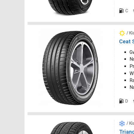
C
/ K
Ceat 
Gw
N
P
W
R
N
D
/ K
Trian