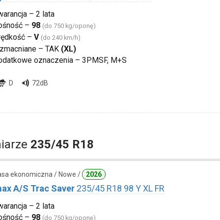
arancja – 2 lata
ośność –
98
(do 750 kg/oponę)
rędkość –
V
(do 240 km/h)
zmacniane – TAK
(XL)
odatkowe oznaczenia – 3PMSF, M+S
D
72dB
iarze
235/45 R18
lasa ekonomiczna / Nowe /
2026
ax A/S Trac Saver
235/45 R18 98 Y XL FR
arancja – 2 lata
ośność –
98
(do 750 kg/oponę)