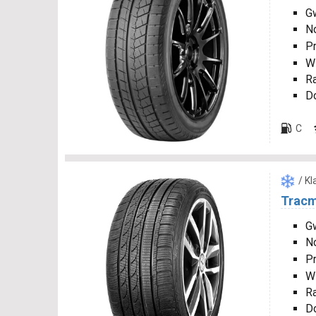
Gw
N
P
W
R
D
C
/ K
Tracm
Gw
N
P
W
R
D