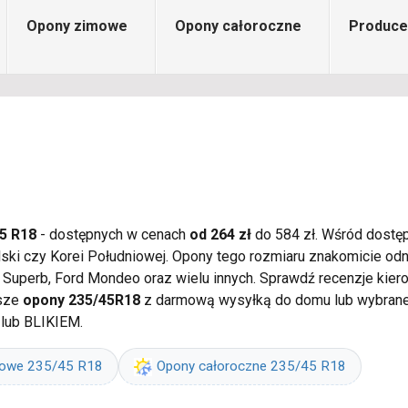
Opony zimowe
Opony całoroczne
Produce
5 R18
- dostępnych w cenach
od 264 zł
do 584 zł. Wśród dostęp
olski czy Korei Południowej. Opony tego rozmiaru znakomicie o
a Superb, Ford Mondeo oraz wielu innych. Sprawdź recenzje kie
psze
opony 235/45R18
z darmową wysyłką do domu lub wybraneg
 lub BLIKIEM.
mowe 235/45 R18
Opony całoroczne 235/45 R18