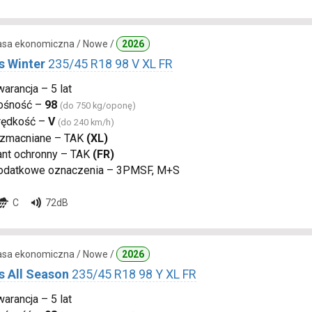
lasa ekonomiczna / Nowe /
2026
s Winter
235/45 R18 98 V XL FR
arancja – 5 lat
ośność –
98
(do 750 kg/oponę)
rędkość –
V
(do 240 km/h)
zmacniane – TAK
(XL)
ant ochronny – TAK
(FR)
odatkowe oznaczenia – 3PMSF, M+S
C
72dB
lasa ekonomiczna / Nowe /
2026
s All Season
235/45 R18 98 Y XL FR
arancja – 5 lat