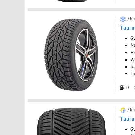
/ K
Tauru
Gw
N
P
W
R
D
D
/ K
Tauru
Gw