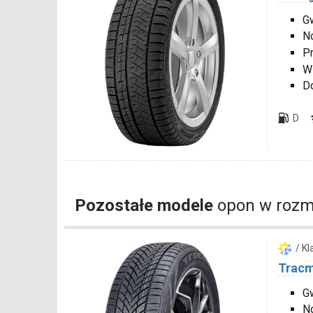
Gw
N
P
W
D
D
Pozostałe modele
opon w rozm
/ K
Tracm
Gw
N