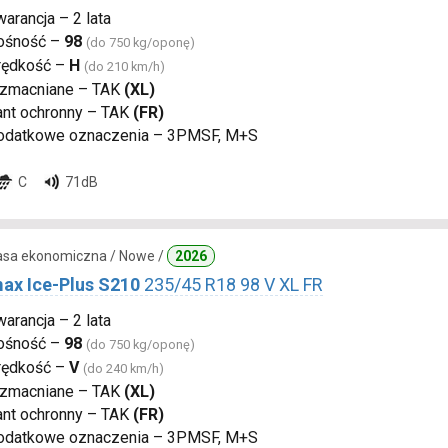
arancja – 2 lata
ośność –
98
(do 750 kg/oponę)
rędkość –
H
(do 210 km/h)
zmacniane – TAK
(XL)
ant ochronny – TAK
(FR)
odatkowe oznaczenia – 3PMSF, M+S
C
71dB
lasa ekonomiczna / Nowe /
2026
ax Ice-Plus S210
235/45 R18 98 V XL FR
arancja – 2 lata
ośność –
98
(do 750 kg/oponę)
rędkość –
V
(do 240 km/h)
zmacniane – TAK
(XL)
ant ochronny – TAK
(FR)
odatkowe oznaczenia – 3PMSF, M+S