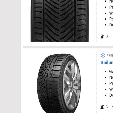
N
P
W
R
D
D
/ K
Sailun
Gw
N
P
W
D
C