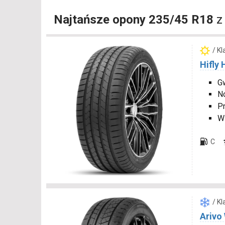
Najtańsze opony 235/45 R18
z
/ K
Hifly
Gw
N
P
W
C
/ K
Arivo