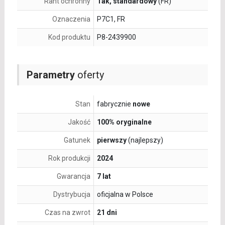
Rant ochronny
Tak, standardowy
(FR)
Oznaczenia
P7C1, FR
Kod produktu
P8-2439900
Parametry
oferty
Stan
fabrycznie
nowe
Jakość
100% oryginalne
Gatunek
pierwszy
(najlepszy)
Rok produkcji
2024
Gwarancja
7 lat
Dystrybucja
oficjalna w Polsce
Czas na zwrot
21 dni