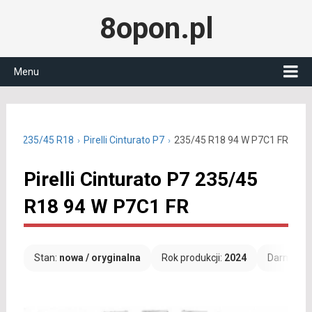
8opon.pl
Menu
etnie 235/45 R18
Pirelli Cinturato P7
235/45 R18 94 W P7C1 FR
Pirelli Cinturato P7 235/45
R18 94 W P7C1 FR
Stan:
nowa / oryginalna
Rok produkcji:
2024
Darmowa 