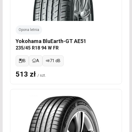
Opona letnia
Yokohama BluEarth-GT AE51
235/45 R18 94 W FR
B
A
71 dB
513 zł
/ szt.