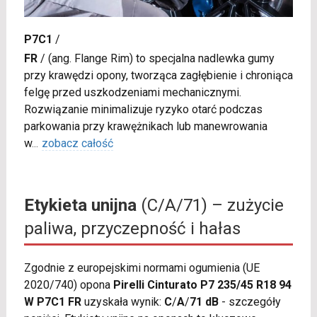
P7C1
/
FR
/
(ang. Flange Rim) to specjalna nadlewka gumy
przy krawędzi opony, tworząca zagłębienie i chroniąca
felgę przed uszkodzeniami mechanicznymi.
Rozwiązanie minimalizuje ryzyko otarć podczas
parkowania przy krawężnikach lub manewrowania
w
...
zobacz całość
Etykieta unijna
(C/A/71) – zużycie
paliwa, przyczepność i hałas
Zgodnie z europejskimi normami ogumienia (UE
2020/740) opona
Pirelli Cinturato P7 235/45 R18 94
W P7C1 FR
uzyskała wynik:
C
/
A
/
71 dB
- szczegóły