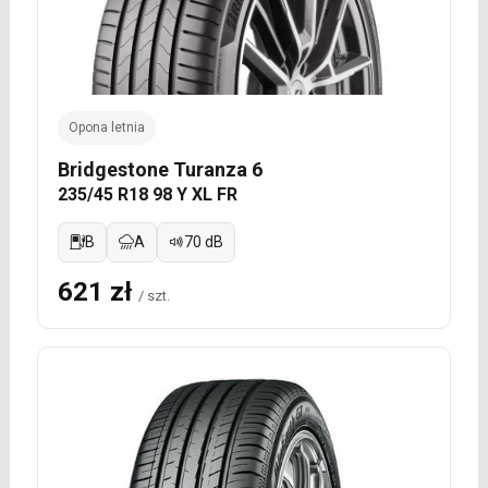
Opona letnia
Bridgestone Turanza 6
235/45 R18 98 Y XL FR
B
A
70 dB
621 zł
/ szt.