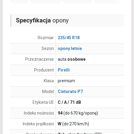
Specyfikacja
opony
Rozmiar
235/45 R18
Sezon
opony letnie
Przeznaczenie
auta
osobowe
Producent
Pirelli
Klasa
premium
Model
Cinturato P7
Etykieta UE
C / A / 71 dB
Indeks nośności
94
(do 670 kg/oponę)
Indeks prędkości
W
(do 270 km/h)