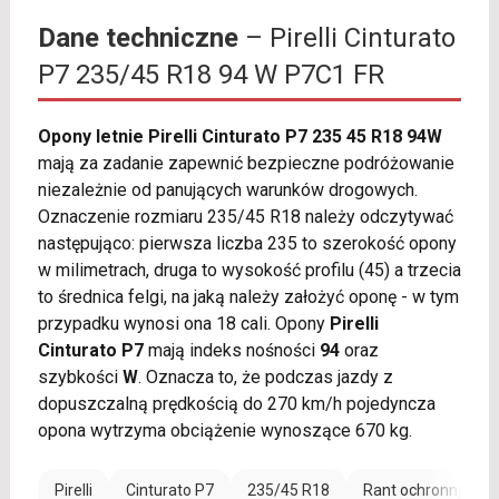
Dane techniczne
– Pirelli Cinturato
P7 235/45 R18 94 W P7C1 FR
Opony letnie Pirelli Cinturato P7 235 45 R18 94W
mają za zadanie zapewnić bezpieczne podróżowanie
niezależnie od panujących warunków drogowych.
Oznaczenie rozmiaru 235/45 R18 należy odczytywać
następująco: pierwsza liczba 235 to szerokość opony
w milimetrach, druga to wysokość profilu (45) a trzecia
to średnica felgi, na jaką należy założyć oponę - w tym
przypadku wynosi ona 18 cali. Opony
Pirelli
Cinturato P7
mają indeks nośności
94
oraz
szybkości
W
. Oznacza to, że podczas jazdy z
dopuszczalną prędkością do 270 km/h pojedyncza
opona wytrzyma obciążenie wynoszące 670 kg.
Pirelli
Cinturato P7
235/45 R18
Rant ochronny (FR)