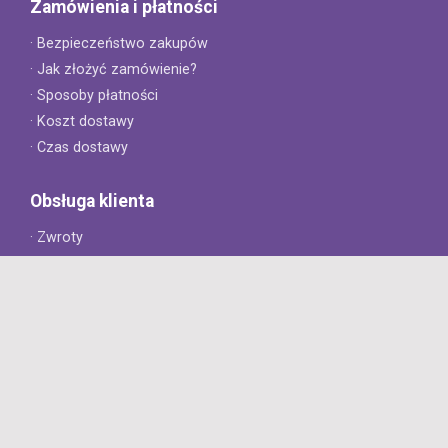
Zamówienia i płatności
· Bezpieczeństwo zakupów
· Jak złożyć zamówienie?
· Sposoby płatności
· Koszt dostawy
· Czas dostawy
Obsługa klienta
· Zwroty
· Reklamacje
· Najczęściej zadawane pytania
· Gwarancja na opony
· Kontakt
8opon.pl
· O firmie