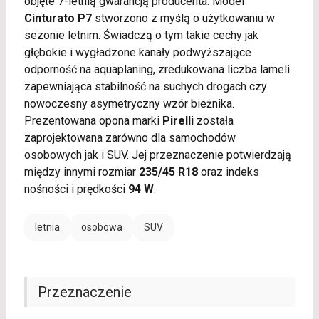
objęte 7-letnią gwarancją producenta. Model
Cinturato P7
stworzono z myślą o użytkowaniu w
sezonie letnim. Świadczą o tym takie cechy jak
głębokie i wygładzone kanały podwyższające
odporność na aquaplaning, zredukowana liczba lameli
zapewniająca stabilność na suchych drogach czy
nowoczesny asymetryczny wzór bieżnika.
Prezentowana opona marki
Pirelli
została
zaprojektowana zarówno dla samochodów
osobowych jak i SUV. Jej przeznaczenie potwierdzają
między innymi rozmiar
235/45 R18
oraz indeks
nośności i prędkości
94 W
.
letnia
osobowa
SUV
Przeznaczenie