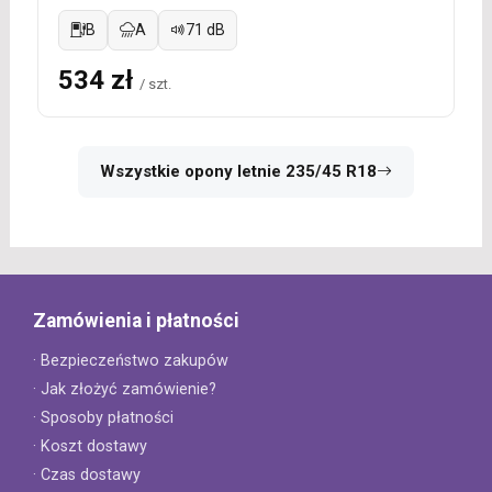
B
A
71 dB
534 zł
/ szt.
Wszystkie opony letnie 235/45 R18
Zamówienia i płatności
· Bezpieczeństwo zakupów
· Jak złożyć zamówienie?
· Sposoby płatności
· Koszt dostawy
· Czas dostawy