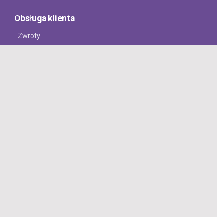
Obsługa klienta
· Zwroty
· Reklamacje
· Najczęściej zadawane pytania
· Gwarancja na opony
· Kontakt
8opon.pl
· O firmie
· Opinie klientów
· Dlaczego warto u nas kupić?
· Polityka prywatności
· Regulamin
Profesjonalny sklep z oponami oferujący tylko oryginalne