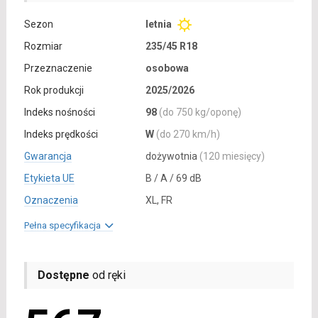
Sezon
letnia
Rozmiar
235/45 R18
Przeznaczenie
osobowa
Rok produkcji
2025/2026
Indeks nośności
98
(do 750 kg/oponę)
Indeks prędkości
W
(do 270 km/h)
Gwarancja
dożywotnia
(120 miesięcy)
Etykieta UE
B / A / 69 dB
Oznaczenia
XL, FR
Pełna specyfikacja
Dostępne
od ręki