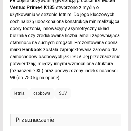
FR
objęte dożywotnią gwarancją producenta. Model
Ventus Prime4 K135
stworzono z myślą o
użytkowaniu w sezonie letnim. Do jego kluczowych
cech należą udoskonalona konstrukcja minimalizująca
opory toczenia, innowacyjny asymetryczny układ
bieżnika czy zredukowana liczba lameli zapewniająca
stabilność na suchych drogach. Prezentowana opona
marki
Hankook
została zaprojektowana zarówno dla
samochodów osobowych jak i SUV. Jej przeznaczenie
potwierdzają między innymi wzmocniona struktura
(oznaczenie
XL
) oraz podwyższony indeks nośności
98
(do 750 kg na oponę).
letnia
osobowa
SUV
Przeznaczenie