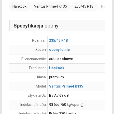
Hankook
Ventus Prime4 K135
235/45 R18
Rant oc
Specyfikacja
opony
Rozmiar
235/45 R18
Sezon
opony letnie
Przeznaczenie
auta
osobowe
Producent
Hankook
Klasa
premium
Model
Ventus Prime4 K135
Etykieta UE
B / A / 69 dB
Indeks nośności
98
(do 750 kg/oponę)
Indeks prędkości
W
(do 270 km/h)