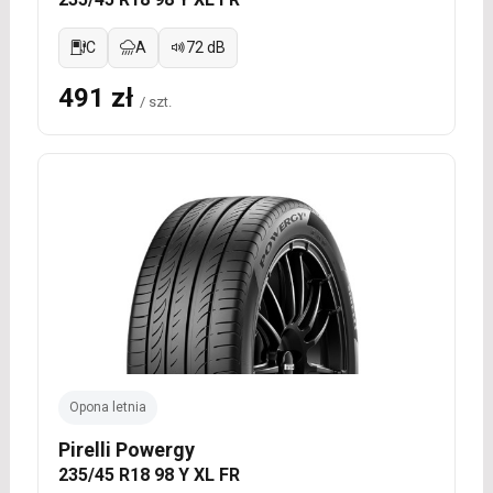
C
A
72 dB
491 zł
/ szt.
Opona letnia
Pirelli Powergy
235/45 R18 98 Y XL FR