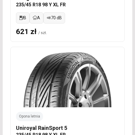
235/45 R18 98 Y XL FR
B
A
70 dB
621 zł
/ szt.
Opona letnia
Uniroyal RainSport 5
235/45 R18 98 Y XL FR