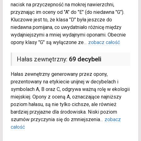
nacisk na przyczepność na mokrej nawierzchni,
przyznając im oceny od "A" do "E" (do niedawna "G").
Kluczowe jest to, że klasa "D" była jeszcze do
niedawna pomijana, co uwydatniało różnicę między
wydajniejszymi a mniej wydajnymi oponami. Obecnie
opony klasy "G" są wyłączone ze
...
zobacz całość
Hałas zewnętrzny:
69 decybeli
Hałas zewnętrzny generowany przez opony,
prezentowany na etykiecie unijnej w decybelach i
symbolach A, B oraz C, odgrywa ważną rolę w ekologii
miejskiej. Opony z oceną A, oznaczające najniższy
poziom hałasu, są nie tylko cichsze, ale również
bardziej przyjazne dla środowiska. Niski poziom
szumów przyczynia się do zmniejszenia
...
zobacz
całość