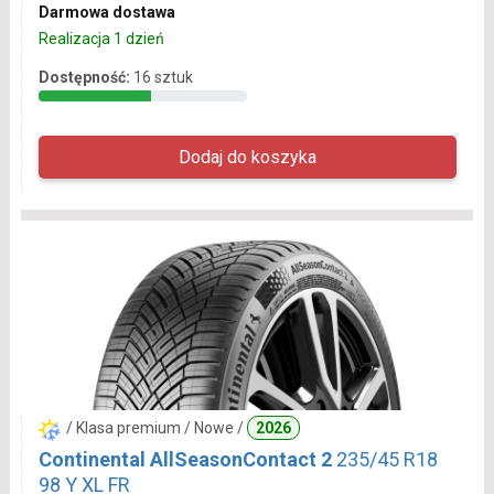
Darmowa dostawa
Realizacja 1 dzień
Dostępność:
16 sztuk
/ Klasa premium / Nowe /
2026
Continental AllSeasonContact 2
235/45 R18
98 Y XL FR