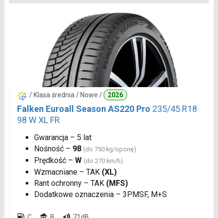
/ Klasa średnia / Nowe /
2026
Falken Euroall Season AS220 Pro
235/45 R18
98 W XL FR
Gwarancja – 5 lat
Nośność –
98
(do 750 kg/oponę)
Prędkość –
W
(do 270 km/h)
Wzmacniane – TAK
(XL)
Rant ochronny – TAK
(MFS)
Dodatkowe oznaczenia – 3PMSF, M+S
C
B
71dB