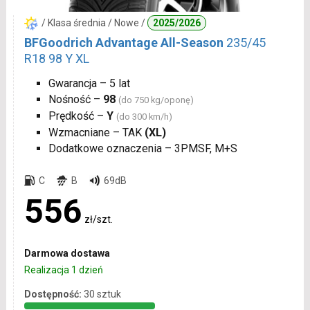
/ Klasa średnia / Nowe /
2025/2026
BFGoodrich Advantage All-Season
235/45
R18 98 Y XL
Gwarancja – 5 lat
Nośność –
98
(do 750 kg/oponę)
Prędkość –
Y
(do 300 km/h)
Wzmacniane – TAK
(XL)
Dodatkowe oznaczenia – 3PMSF, M+S
C
B
69dB
556
zł/szt.
Darmowa dostawa
Realizacja 1 dzień
Dostępność:
30 sztuk