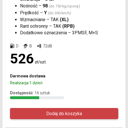
Nośność –
98
(do 750 kg/oponę)
Prędkość –
Y
(do 300 km/h)
Wzmacniane – TAK
(XL)
Rant ochronny – TAK
(RPB)
Dodatkowe oznaczenia – 3PMSF, M+S
D
B
72dB
526
zł/szt.
Darmowa dostawa
Realizacja 1 dzień
Dostępność:
16 sztuk