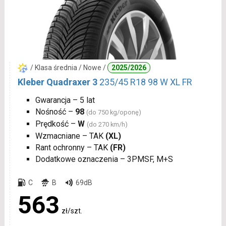
/ Klasa średnia / Nowe /
2025/2026
Kleber Quadraxer 3
235/45 R18 98 W XL FR
Gwarancja – 5 lat
Nośność –
98
(do 750 kg/oponę)
Prędkość –
W
(do 270 km/h)
Wzmacniane – TAK
(XL)
Rant ochronny – TAK
(FR)
Dodatkowe oznaczenia – 3PMSF, M+S
C
B
69dB
563
zł/szt.