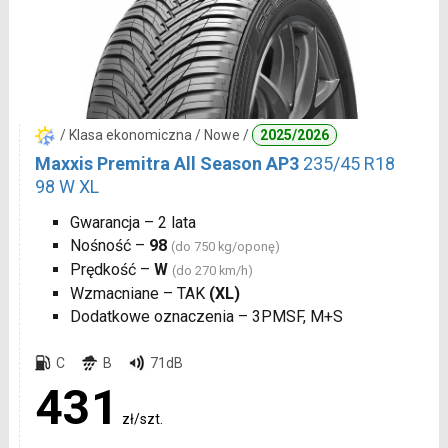
/ Klasa ekonomiczna / Nowe /
2025/2026
Maxxis Premitra All Season AP3
235/45 R18
98 W XL
Gwarancja – 2 lata
Nośność –
98
(do 750 kg/oponę)
Prędkość –
W
(do 270 km/h)
Wzmacniane – TAK
(XL)
Dodatkowe oznaczenia – 3PMSF, M+S
C
B
71dB
431
zł/szt.