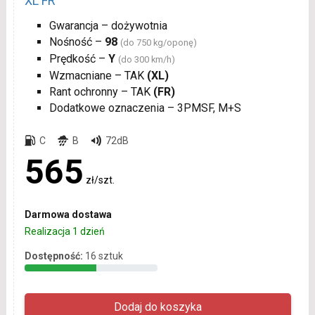
XL FR
Gwarancja – dożywotnia
Nośność –
98
(do 750 kg/oponę)
Prędkość –
Y
(do 300 km/h)
Wzmacniane – TAK
(XL)
Rant ochronny – TAK
(FR)
Dodatkowe oznaczenia – 3PMSF, M+S
C
B
72dB
565
zł/szt.
Darmowa dostawa
Realizacja 1 dzień
Dostępność:
16 sztuk