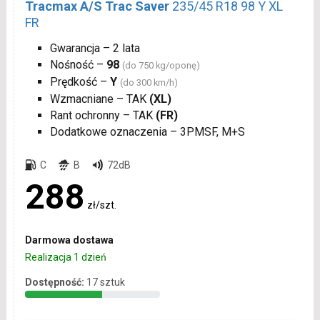
Tracmax A/S Trac Saver
235/45 R18 98 Y XL
FR
Gwarancja – 2 lata
Nośność –
98
(do 750 kg/oponę)
Prędkość –
Y
(do 300 km/h)
Wzmacniane – TAK
(XL)
Rant ochronny – TAK
(FR)
Dodatkowe oznaczenia – 3PMSF, M+S
C
B
72dB
288
zł/szt.
Darmowa dostawa
Realizacja 1 dzień
Dostępność:
17 sztuk