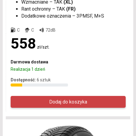
Wzmacniane – TAK
(XL)
Rant ochronny – TAK
(FR)
Dodatkowe oznaczenia – 3PMSF, M+S
C
C
72dB
558
zł/szt.
Darmowa dostawa
Realizacja 1 dzień
Dostępność:
6 sztuk