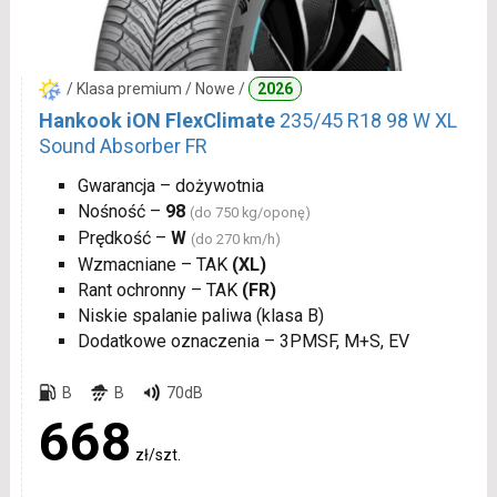
/ Klasa premium / Nowe /
2026
Hankook iON FlexClimate
235/45 R18 98 W XL
Sound Absorber FR
Gwarancja – dożywotnia
Nośność –
98
(do 750 kg/oponę)
Prędkość –
W
(do 270 km/h)
Wzmacniane – TAK
(XL)
Rant ochronny – TAK
(FR)
Niskie spalanie paliwa (klasa B)
Dodatkowe oznaczenia – 3PMSF, M+S, EV
B
B
70dB
668
zł/szt.