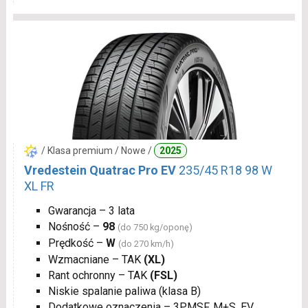
/ Klasa premium / Nowe /
2025
Vredestein Quatrac Pro EV
235/45 R18 98 W
XL FR
Gwarancja – 3 lata
Nośność –
98
(do 750 kg/oponę)
Prędkość –
W
(do 270 km/h)
Wzmacniane – TAK
(XL)
Rant ochronny – TAK
(FSL)
Niskie spalanie paliwa (klasa B)
Dodatkowe oznaczenia – 3PMSF, M+S, EV