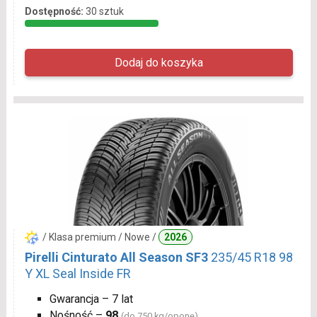
Dostępność:
30 sztuk
/ Klasa premium / Nowe /
2026
Pirelli Cinturato All Season SF3
235/45 R18 98
Y XL Seal Inside FR
Gwarancja – 7 lat
Nośność –
98
(do 750 kg/oponę)