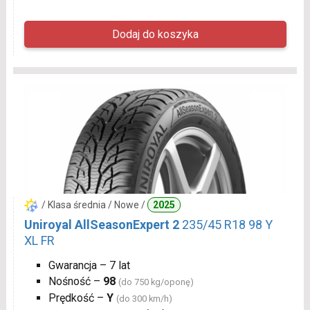
/ Klasa średnia / Nowe /
2025
Uniroyal AllSeasonExpert 2
235/45 R18 98 Y
XL FR
Gwarancja – 7 lat
Nośność –
98
(do 750 kg/oponę)
Prędkość –
Y
(do 300 km/h)