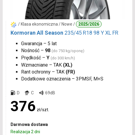
/ Klasa ekonomiczna / Nowe /
2025/2026
Kormoran All Season
235/45 R18 98 Y XL FR
Gwarancja – 5 lat
Nośność –
98
(do 750 kg/oponę)
Prędkość –
Y
(do 300 km/h)
Wzmacniane – TAK
(XL)
Rant ochronny – TAK
(FR)
Dodatkowe oznaczenia – 3PMSF, M+S
D
C
69dB
376
zł/szt.
Darmowa dostawa
Realizacja 2 dni