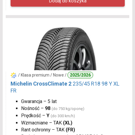
/ Klasa premium / Nowe /
2025/2026
Michelin CrossClimate 2
235/45 R18 98 Y XL
FR
Gwarancja – 5 lat
Nośność –
98
(do 750 kg/oponę)
Prędkość –
Y
(do 300 km/h)
Wzmacniane – TAK
(XL)
Rant ochronny – TAK
(FR)