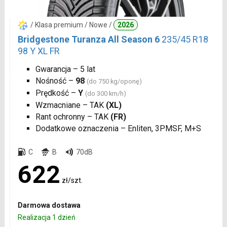
/ Klasa premium / Nowe /
2026
Bridgestone Turanza All Season 6
235/45 R18
98 Y XL FR
Gwarancja – 5 lat
Nośność –
98
(do 750 kg/oponę)
Prędkość –
Y
(do 300 km/h)
Wzmacniane – TAK
(XL)
Rant ochronny – TAK
(FR)
Dodatkowe oznaczenia – Enliten, 3PMSF, M+S
C
B
70dB
622
zł/szt.
Darmowa dostawa
Realizacja 1 dzień