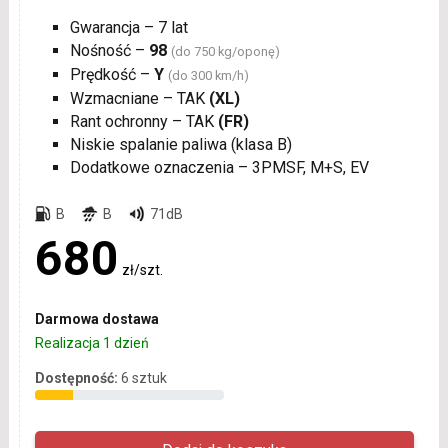
Gwarancja – 7 lat
Nośność –
98
(do 750 kg/oponę)
Prędkość –
Y
(do 300 km/h)
Wzmacniane – TAK
(XL)
Rant ochronny – TAK
(FR)
Niskie spalanie paliwa (klasa B)
Dodatkowe oznaczenia – 3PMSF, M+S, EV
B
B
71dB
680
zł/szt.
Darmowa dostawa
Realizacja 1 dzień
Dostępność:
6 sztuk