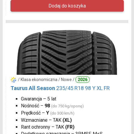
/ Klasa ekonomiczna / Nowe /
2026
Taurus All Season
235/45 R18 98 Y XL FR
Gwarancja – 5 lat
Nośność –
98
(do 750 kg/oponę)
Prędkość –
Y
(do 300 km/h)
Wzmacniane – TAK
(XL)
Rant ochronny – TAK
(FR)
Dodatkowe oznaczenia – 3PMSF, M+S