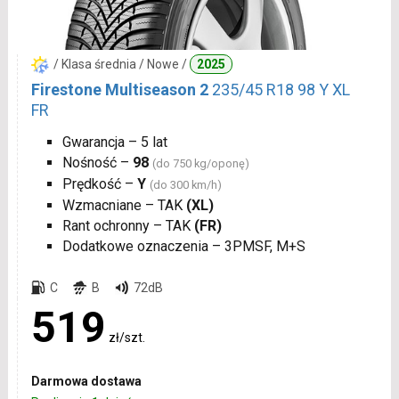
/ Klasa średnia / Nowe /
2025
Firestone Multiseason 2
235/45 R18 98 Y XL
FR
Gwarancja – 5 lat
Nośność –
98
(do 750 kg/oponę)
Prędkość –
Y
(do 300 km/h)
Wzmacniane – TAK
(XL)
Rant ochronny – TAK
(FR)
Dodatkowe oznaczenia – 3PMSF, M+S
C
B
72dB
519
zł/szt.
Darmowa dostawa