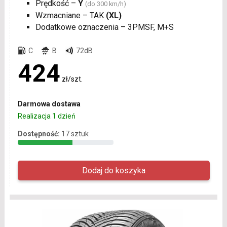
Prędkość –
Y
(do 300 km/h)
Wzmacniane – TAK
(XL)
Dodatkowe oznaczenia – 3PMSF, M+S
C
B
72dB
424
zł/szt.
Darmowa dostawa
Realizacja 1 dzień
Dostępność:
17 sztuk