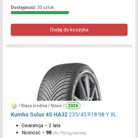
Dostępność:
30 sztuk
/ Klasa średnia / Nowe /
2026
Kumho Solus 4S HA32
235/45 R18 98 Y XL
Gwarancja – 2 lata
Nośność –
98
(do 750 kg/oponę)