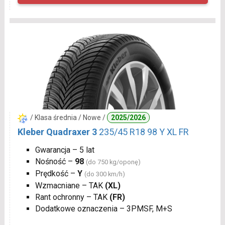
/ Klasa średnia / Nowe /
2025/2026
Kleber Quadraxer 3
235/45 R18 98 Y XL FR
Gwarancja – 5 lat
Nośność –
98
(do 750 kg/oponę)
Prędkość –
Y
(do 300 km/h)
Wzmacniane – TAK
(XL)
Rant ochronny – TAK
(FR)
Dodatkowe oznaczenia – 3PMSF, M+S