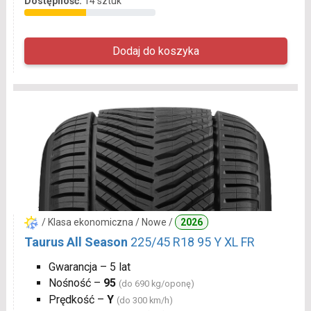
Dostępność:
14 sztuk
/ Klasa ekonomiczna / Nowe /
2026
Taurus All Season
225/45 R18 95 Y XL FR
Gwarancja – 5 lat
Nośność –
95
(do 690 kg/oponę)
Prędkość –
Y
(do 300 km/h)