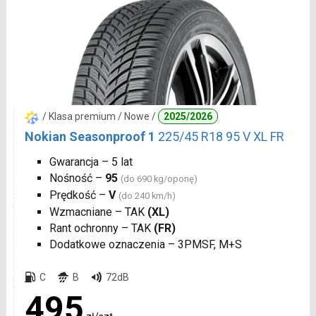
/ Klasa premium / Nowe /
2025/2026
Nokian Seasonproof 1
225/45 R18 95 V XL FR
Gwarancja – 5 lat
Nośność –
95
(do 690 kg/oponę)
Prędkość –
V
(do 240 km/h)
Wzmacniane – TAK
(XL)
Rant ochronny – TAK
(FR)
Dodatkowe oznaczenia – 3PMSF, M+S
C
B
72dB
495