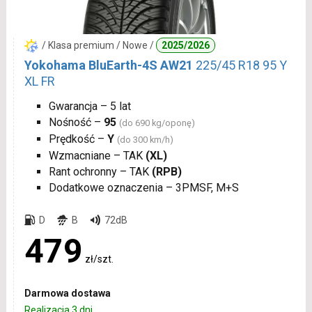
/ Klasa premium / Nowe /
2025/2026
Yokohama BluEarth-4S AW21
225/45 R18 95 Y
XL FR
Gwarancja – 5 lat
Nośność –
95
(do 690 kg/oponę)
Prędkość –
Y
(do 300 km/h)
Wzmacniane – TAK
(XL)
Rant ochronny – TAK
(RPB)
Dodatkowe oznaczenia – 3PMSF, M+S
D
B
72dB
479
zł/szt.
Darmowa dostawa
Realizacja 3 dni