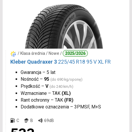
/ Klasa średnia / Nowe /
2025/2026
Kleber Quadraxer 3
225/45 R18 95 V XL FR
Gwarancja – 5 lat
Nośność –
95
(do 690 kg/oponę)
Prędkość –
V
(do 240 km/h)
Wzmacniane – TAK
(XL)
Rant ochronny – TAK
(FR)
Dodatkowe oznaczenia – 3PMSF, M+S
C
B
69dB