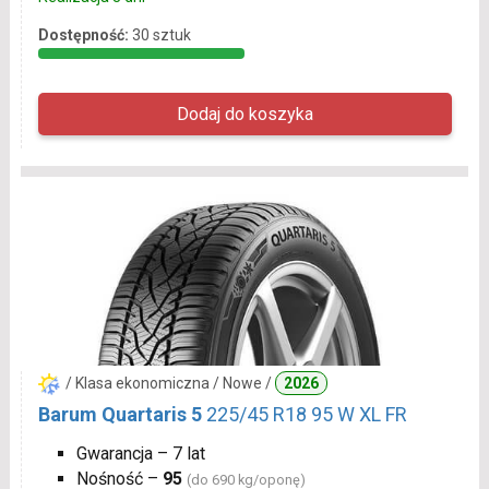
Dostępność:
30 sztuk
/ Klasa ekonomiczna / Nowe /
2026
Barum Quartaris 5
225/45 R18 95 W XL FR
Gwarancja – 7 lat
Nośność –
95
(do 690 kg/oponę)