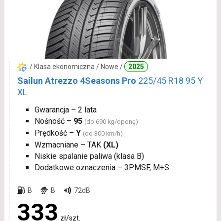
/ Klasa ekonomiczna / Nowe /
2025
Sailun Atrezzo 4Seasons Pro
225/45 R18 95 Y
XL
Gwarancja – 2 lata
Nośność –
95
(do 690 kg/oponę)
Prędkość –
Y
(do 300 km/h)
Wzmacniane – TAK
(XL)
Niskie spalanie paliwa (klasa B)
Dodatkowe oznaczenia – 3PMSF, M+S
B
B
72dB
333
zł/szt.