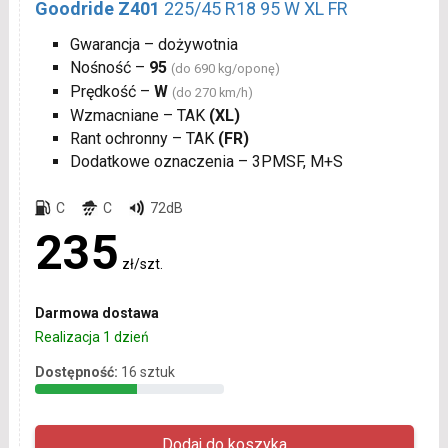
Goodride Z401
225/45 R18 95 W XL FR
Gwarancja – dożywotnia
Nośność –
95
(do 690 kg/oponę)
Prędkość –
W
(do 270 km/h)
Wzmacniane – TAK
(XL)
Rant ochronny – TAK
(FR)
Dodatkowe oznaczenia – 3PMSF, M+S
C
C
72dB
235
zł/szt.
Darmowa dostawa
Realizacja 1 dzień
Dostępność:
16 sztuk