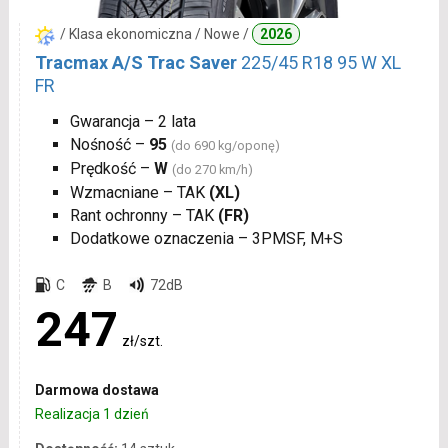
/ Klasa ekonomiczna / Nowe /
2026
Tracmax A/S Trac Saver
225/45 R18 95 W XL
FR
Gwarancja – 2 lata
Nośność –
95
(do 690 kg/oponę)
Prędkość –
W
(do 270 km/h)
Wzmacniane – TAK
(XL)
Rant ochronny – TAK
(FR)
Dodatkowe oznaczenia – 3PMSF, M+S
C
B
72dB
247
zł/szt.
Darmowa dostawa
Realizacja 1 dzień