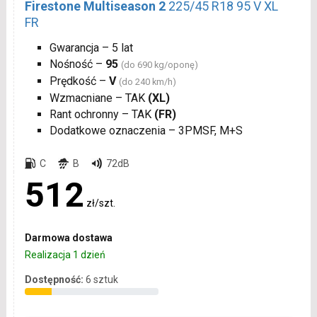
Firestone Multiseason 2
225/45 R18 95 V XL
FR
Gwarancja – 5 lat
Nośność –
95
(do 690 kg/oponę)
Prędkość –
V
(do 240 km/h)
Wzmacniane – TAK
(XL)
Rant ochronny – TAK
(FR)
Dodatkowe oznaczenia – 3PMSF, M+S
C
B
72dB
512
zł/szt.
Darmowa dostawa
Realizacja 1 dzień
Dostępność:
6 sztuk