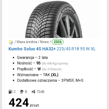
/ Klasa średnia / Nowe /
2026
Kumho Solus 4S HA32+
225/45 R18 95 W XL
Gwarancja – 2 lata
Nośność –
95
(do 690 kg/oponę)
Prędkość –
W
(do 270 km/h)
Wzmacniane – TAK
(XL)
Dodatkowe oznaczenia – 3PMSF, M+S
C
B
72dB
424
zł/szt.