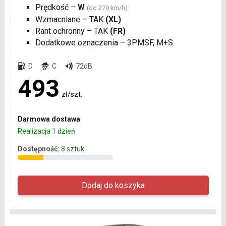
Prędkość –
W
(do 270 km/h)
Wzmacniane – TAK
(XL)
Rant ochronny – TAK
(FR)
Dodatkowe oznaczenia – 3PMSF, M+S
D
C
72dB
493
zł/szt.
Darmowa dostawa
Realizacja 1 dzień
Dostępność:
8 sztuk