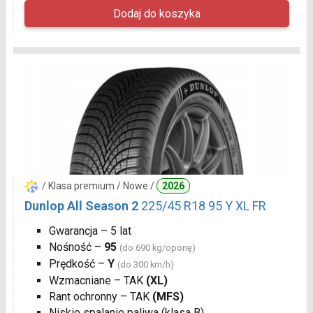
/ Klasa premium / Nowe /
2026
Dunlop All Season 2
225/45 R18 95 Y XL FR
Gwarancja – 5 lat
Nośność –
95
(do 690 kg/oponę)
Prędkość –
Y
(do 300 km/h)
Wzmacniane – TAK
(XL)
Rant ochronny – TAK
(MFS)
Niskie spalanie paliwa (klasa B)