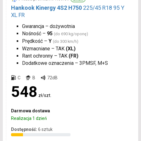
Hankook Kinergy 4S2 H750
225/45 R18 95 Y
XL FR
Gwarancja – dożywotnia
Nośność –
95
(do 690 kg/oponę)
Prędkość –
Y
(do 300 km/h)
Wzmacniane – TAK
(XL)
Rant ochronny – TAK
(FR)
Dodatkowe oznaczenia – 3PMSF, M+S
C
B
72dB
548
zł/szt.
Darmowa dostawa
Realizacja 1 dzień
Dostępność:
6 sztuk