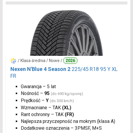
/ Klasa średnia / Nowe /
2026
Nexen N'Blue 4 Season 2
225/45 R18 95 Y XL
FR
Gwarancja – 5 lat
Nośność –
95
(do 690 kg/oponę)
Prędkość –
Y
(do 300 km/h)
Wzmacniane – TAK
(XL)
Rant ochronny – TAK
(FR)
Najlepsza przyczepność na mokrym (klasa A)
Dodatkowe oznaczenia – 3PMSF, M+S