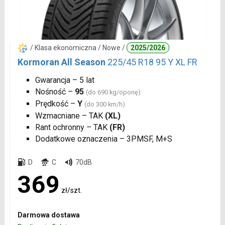
/ Klasa ekonomiczna / Nowe /
2025/2026
Kormoran All Season
225/45 R18 95 Y XL FR
Gwarancja – 5 lat
Nośność –
95
(do 690 kg/oponę)
Prędkość –
Y
(do 300 km/h)
Wzmacniane – TAK
(XL)
Rant ochronny – TAK
(FR)
Dodatkowe oznaczenia – 3PMSF, M+S
D
C
70dB
369
zł/szt.
Darmowa dostawa