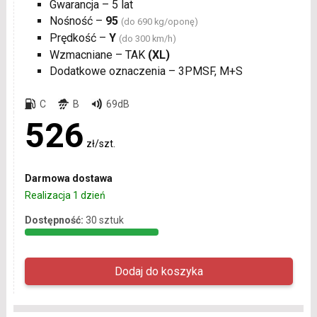
Gwarancja – 5 lat
Nośność –
95
(do 690 kg/oponę)
Prędkość –
Y
(do 300 km/h)
Wzmacniane – TAK
(XL)
Dodatkowe oznaczenia – 3PMSF, M+S
C
B
69dB
526
zł/szt.
Darmowa dostawa
Realizacja 1 dzień
Dostępność:
30 sztuk