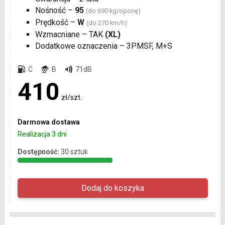
Nośność –
95
(do 690 kg/oponę)
Prędkość –
W
(do 270 km/h)
Wzmacniane – TAK
(XL)
Dodatkowe oznaczenia – 3PMSF, M+S
C
B
71dB
410
zł/szt.
Darmowa dostawa
Realizacja 3 dni
Dostępność:
30 sztuk