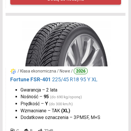
/ Klasa ekonomiczna / Nowe /
2026
Fortune FSR-401
225/45 R18 95 Y XL
Gwarancja – 2 lata
Nośność –
95
(do 690 kg/oponę)
Prędkość –
Y
(do 300 km/h)
Wzmacniane – TAK
(XL)
Dodatkowe oznaczenia – 3PMSF, M+S
C
B
72dB