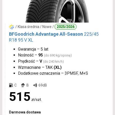
/ Klasa średnia / Nowe /
2025/2026
BFGoodrich Advantage All-Season
225/45
R18 95 V XL
Gwarancja – 5 lat
Nośność –
95
(do 690 kg/oponę)
Prędkość –
V
(do 240 km/h)
Wzmacniane – TAK
(XL)
Dodatkowe oznaczenia – 3PMSF, M+S
C
B
69dB
515
zł/szt.
Darmowa dostawa