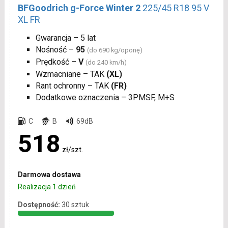
BFGoodrich g-Force Winter 2
225/45 R18 95 V
XL FR
Gwarancja – 5 lat
Nośność –
95
(do 690 kg/oponę)
Prędkość –
V
(do 240 km/h)
Wzmacniane – TAK
(XL)
Rant ochronny – TAK
(FR)
Dodatkowe oznaczenia – 3PMSF, M+S
C
B
69dB
518
zł/szt.
Darmowa dostawa
Realizacja 1 dzień
Dostępność:
30 sztuk