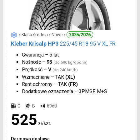
/ Klasa średnia / Nowe /
2025/2026
Kleber Krisalp HP3
225/45 R18 95 V XL FR
Gwarancja – 5 lat
Nośność –
95
(do 690 kg/oponę)
Prędkość –
V
(do 240 km/h)
Wzmacniane – TAK
(XL)
Rant ochronny – TAK
(FR)
Dodatkowe oznaczenia – 3PMSF, M+S
C
B
69dB
525
zł/szt.
Darmowa dostawa