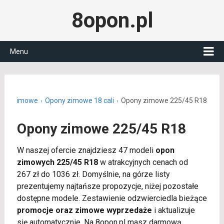
8opon.pl
Menu
ony zimowe
Opony zimowe 18 cali
Opony zimowe 225/45 R18
Opony zimowe 225/45 R18
W naszej ofercie znajdziesz 47 modeli
opon
zimowych 225/45 R18
w atrakcyjnych cenach od
267 zł do 1036 zł. Domyślnie, na górze listy
prezentujemy najtańsze propozycje, niżej pozostałe
dostępne modele. Zestawienie odzwierciedla bieżące
promocje oraz zimowe wyprzedaże
i aktualizuje
się automatycznie. Na 8opon.pl masz darmową