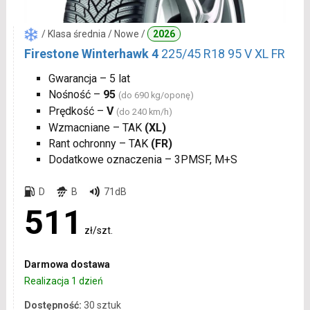
/ Klasa średnia / Nowe /
2026
Firestone Winterhawk 4
225/45 R18 95 V XL FR
Gwarancja – 5 lat
Nośność –
95
(do 690 kg/oponę)
Prędkość –
V
(do 240 km/h)
Wzmacniane – TAK
(XL)
Rant ochronny – TAK
(FR)
Dodatkowe oznaczenia – 3PMSF, M+S
D
B
71dB
511
zł/szt.
Darmowa dostawa
Realizacja 1 dzień
Dostępność:
30 sztuk