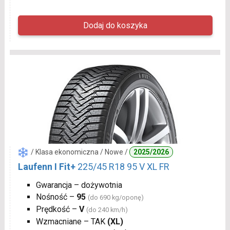
/ Klasa ekonomiczna / Nowe /
2025/2026
Laufenn I Fit+
225/45 R18 95 V XL FR
Gwarancja – dożywotnia
Nośność –
95
(do 690 kg/oponę)
Prędkość –
V
(do 240 km/h)
Wzmacniane – TAK
(XL)