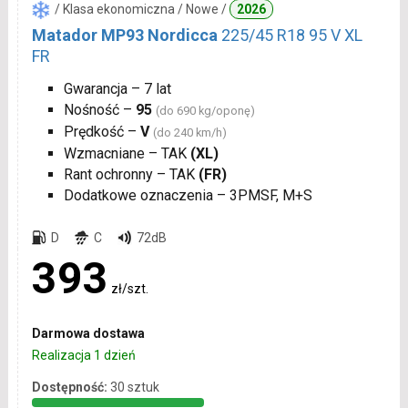
/ Klasa ekonomiczna / Nowe /
2026
Matador MP93 Nordicca
225/45 R18 95 V XL
FR
Gwarancja – 7 lat
Nośność –
95
(do 690 kg/oponę)
Prędkość –
V
(do 240 km/h)
Wzmacniane – TAK
(XL)
Rant ochronny – TAK
(FR)
Dodatkowe oznaczenia – 3PMSF, M+S
D
C
72dB
393
zł/szt.
Darmowa dostawa
Realizacja 1 dzień
Dostępność:
30 sztuk