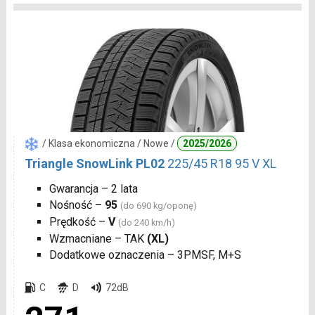
/ Klasa ekonomiczna / Nowe /
2025/2026
Triangle SnowLink PL02
225/45 R18 95 V XL
Gwarancja – 2 lata
Nośność –
95
(do 690 kg/oponę)
Prędkość –
V
(do 240 km/h)
Wzmacniane – TAK
(XL)
Dodatkowe oznaczenia – 3PMSF, M+S
C
D
72dB