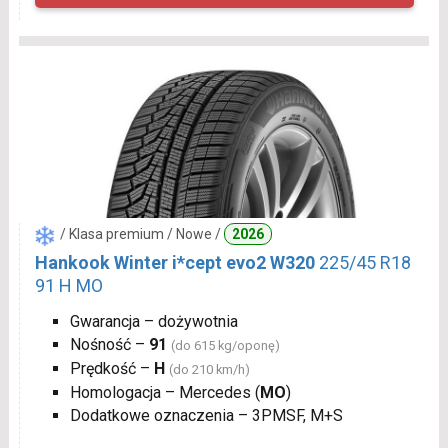
/ Klasa premium / Nowe /
2026
Hankook Winter i*cept evo2 W320
225/45 R18
91 H MO
Gwarancja – dożywotnia
Nośność –
91
(do 615 kg/oponę)
Prędkość –
H
(do 210 km/h)
Homologacja – Mercedes (
MO
)
Dodatkowe oznaczenia – 3PMSF, M+S