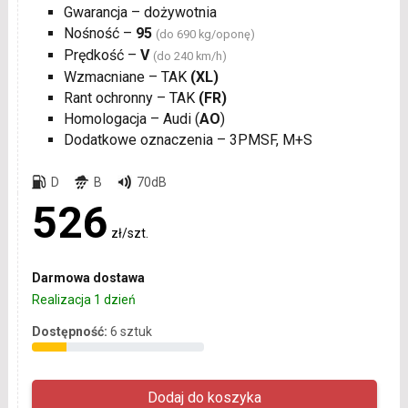
Gwarancja – dożywotnia
Nośność –
95
(do 690 kg/oponę)
Prędkość –
V
(do 240 km/h)
Wzmacniane – TAK
(XL)
Rant ochronny – TAK
(FR)
Homologacja – Audi (
AO
)
Dodatkowe oznaczenia – 3PMSF, M+S
D
B
70dB
526
zł/szt.
Darmowa dostawa
Realizacja 1 dzień
Dostępność:
6 sztuk