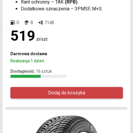
Rant ochronny – TAK
(RPB)
Dodatkowe oznaczenia – 3PMSF, M+S
D
B
71dB
519
zł/szt.
Darmowa dostawa
Realizacja 1 dzień
Dostępność:
16 sztuk