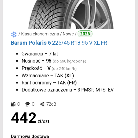
/ Klasa ekonomiczna / Nowe /
2026
Barum Polaris 6
225/45 R18 95 V XL FR
Gwarancja – 7 lat
Nośność –
95
(do 690 kg/oponę)
Prędkość –
V
(do 240 km/h)
Wzmacniane – TAK
(XL)
Rant ochronny – TAK
(FR)
Dodatkowe oznaczenia – 3PMSF, M+S, EV
C
C
72dB
442
zł/szt.
Darmowa dostawa