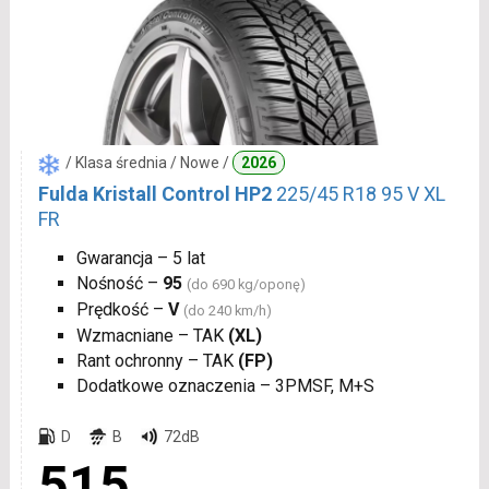
/ Klasa średnia / Nowe /
2026
Fulda Kristall Control HP2
225/45 R18 95 V XL
FR
Gwarancja – 5 lat
Nośność –
95
(do 690 kg/oponę)
Prędkość –
V
(do 240 km/h)
Wzmacniane – TAK
(XL)
Rant ochronny – TAK
(FP)
Dodatkowe oznaczenia – 3PMSF, M+S
D
B
72dB
515