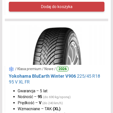
/ Klasa premium / Nowe /
2026
Yokohama BluEarth Winter V906
225/45 R18
95 V XL FR
Gwarancja – 5 lat
Nośność –
95
(do 690 kg/oponę)
Prędkość –
V
(do 240 km/h)
Wzmacniane – TAK
(XL)