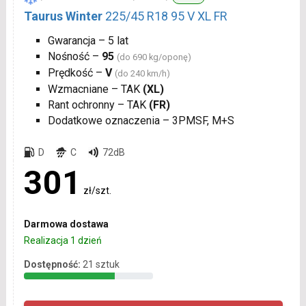
Taurus Winter
225/45 R18 95 V XL FR
Gwarancja – 5 lat
Nośność –
95
(do 690 kg/oponę)
Prędkość –
V
(do 240 km/h)
Wzmacniane – TAK
(XL)
Rant ochronny – TAK
(FR)
Dodatkowe oznaczenia – 3PMSF, M+S
D
C
72dB
301
zł/szt.
Darmowa dostawa
Realizacja 1 dzień
Dostępność:
21 sztuk