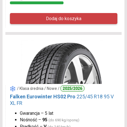
/ Klasa średnia / Nowe /
2025/2026
Falken Eurowinter HS02 Pro
225/45 R18 95 V
XL FR
Gwarancja – 5 lat
Nośność –
95
(do 690 kg/oponę)
Prędkość –
V
(do 240 km/h)