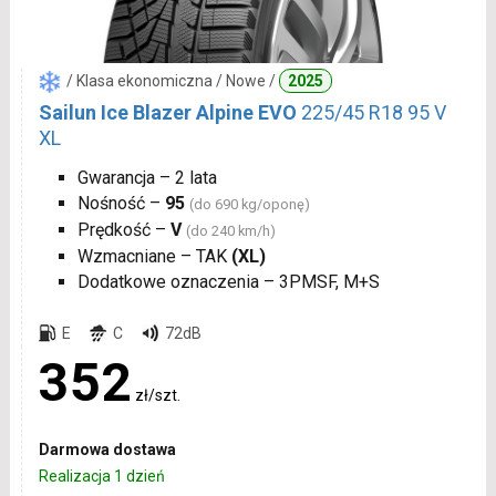
/ Klasa ekonomiczna / Nowe /
2025
Sailun Ice Blazer Alpine EVO
225/45 R18 95 V
XL
Gwarancja – 2 lata
Nośność –
95
(do 690 kg/oponę)
Prędkość –
V
(do 240 km/h)
Wzmacniane – TAK
(XL)
Dodatkowe oznaczenia – 3PMSF, M+S
E
C
72dB
352
zł/szt.
Darmowa dostawa
Realizacja 1 dzień