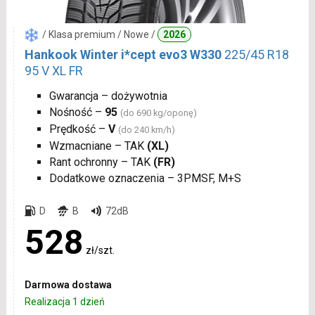
/ Klasa premium / Nowe /
2026
Hankook Winter i*cept evo3 W330
225/45 R18
95 V XL FR
Gwarancja – dożywotnia
Nośność –
95
(do 690 kg/oponę)
Prędkość –
V
(do 240 km/h)
Wzmacniane – TAK
(XL)
Rant ochronny – TAK
(FR)
Dodatkowe oznaczenia – 3PMSF, M+S
D
B
72dB
528
zł/szt.
Darmowa dostawa
Realizacja 1 dzień