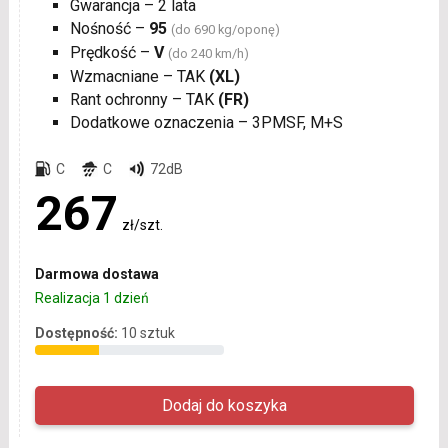
Gwarancja – 2 lata
Nośność –
95
(do 690 kg/oponę)
Prędkość –
V
(do 240 km/h)
Wzmacniane – TAK
(XL)
Rant ochronny – TAK
(FR)
Dodatkowe oznaczenia – 3PMSF, M+S
C
C
72dB
267
zł/szt.
Darmowa dostawa
Realizacja 1 dzień
Dostępność:
10 sztuk