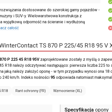
rozwiązania dostosowane do szerokiej gamy pojazdów -
muzyny i SUV-y. Wielowarstwowa konstrukcja z
wyjątkową odporność na ścieranie i wydłużoną
acz całość
WinterContact TS 870 P 225/45 R18 95 V 
870 P 225 45 R18 95V
zaprojektowane zostały z myślą o zape
5 R18 należy odczytywać następująco: pierwsza liczba 225 to s
i, na jaką należy założyć oponę - w tym przypadku wynosi ona 18 
o 240 km/h. Indeks nośności
95
odpowiada natomiast maksymaln
5 R18
Rant ochronny (FR)
Wzmocnienie (XL)
Specyfikacja
opony