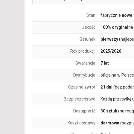
Stan
fabrycznie
nowe
Jakość
100% oryginalne
Gatunek
pierwszy
(najlep
Rok produkcji
2025/2026
Gwarancja
7 lat
Dystrybucja
oficjalna w Polsce
Czas na zwrot
21 dni
(bez podan
Bezpieczeństwo
Każdą przesyłkę 
Dostępność
30 sztuk
(na mag
Koszt dostawy
darmowa
(bezpł