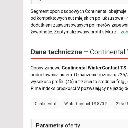
Segment opon osobowych Continental obejmuje 
od kompaktowych aut miejskich po luksusowe li
dodatkiem zaawansowanych polimerów zapewnia 
żywotność. Zoptymalizowany profil styku z
...
zob
Dane techniczne
– Continental 
Opony zimowe
Continental WinterContact TS 
podróżowania autem. Oznaczenie rozmiaru 225/4
wysokość profilu (45) a trzecia to średnica felg
P
ma indeks prędkości
V
pozwalający na jazdę d
Continental
WinterContact TS 870 P
225/4
Parametry
oferty