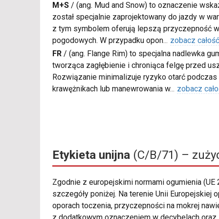
M+S
/
(ang. Mud and Snow) to oznaczenie wskaz
został specjalnie zaprojektowany do jazdy w war
z tym symbolem oferują lepszą przyczepność w
pogodowych. W przypadku opon
...
zobacz całoś
FR
/
(ang. Flange Rim) to specjalna nadlewka gu
tworząca zagłębienie i chroniąca felgę przed u
Rozwiązanie minimalizuje ryzyko otarć podczas
krawężnikach lub manewrowania w
...
zobacz cało
Etykieta unijna
(C/B/71) – zużyc
Zgodnie z europejskimi normami ogumienia (UE
szczegóły poniżej. Na terenie Unii Europejskiej
oporach toczenia, przyczepności na mokrej nawie
z dodatkowym oznaczeniem w decybelach oraz ilo