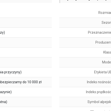
Rozmia
Sezo
szy)
Przeznaczeni
Producen
Klas
Mode
ia przyczyny)
Etykieta U
ubezpieczamy do 10 000 zł
Indeks nośnośc
azynie)
Indeks prędkośc
atna)
Symbol alpejsk