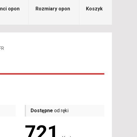
nci opon
Rozmiary opon
Koszyk
FR
Dostępne
od ręki
721