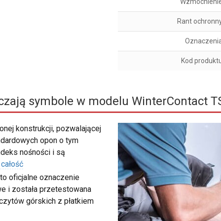
Wzmocnieni
Rant ochronn
Oznaczeni
Kod produkt
czają symbole w modelu WinterContact T
nej konstrukcji, pozwalającej
ndardowych opon o tym
deks nośności i są
 całość
to oficjalne oznaczenie
e i została przetestowana
zczytów górskich z płatkiem