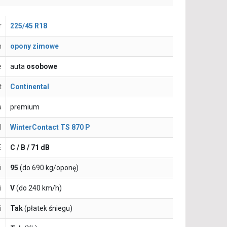
r
225/45 R18
n
opony zimowe
e
auta
osobowe
t
Continental
a
premium
l
WinterContact TS 870 P
E
C / B / 71 dB
i
95
(do 690 kg/oponę)
i
V
(do 240 km/h)
i
Tak
(płatek śniegu)