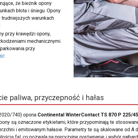
ujące, że bieżnik opony
unkach błota i śniegu. Opony
 trudniejszych warunkach
ć
my przy krawędzi opony,
szkodzeniami mechanicznymi.
 parkowania przy
ść
ie paliwa, przyczepność i hałas
 2020/740) opona
Continental WinterContact TS 870 P 225/45
 opony są oznaczone etykietami, które przypominają te stosowan
rzchni i emitowanym hałasie. Parametry te są skalowane od A do
ścią fal, co pozwala na precyzyjne porównanie i wybór najbard