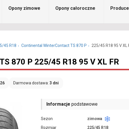
Opony zimowe
Opony całoroczne
Produce
5/45 R18
Continental WinterContact TS 870 P
225/45 R18 95 V XL 
 TS 870 P 225/45 R18 95 V XL FR
026
Darmowa dostawa:
3 dni
Informacje
podstawowe
Sezon
zimowa
Rozmiar
225/45 R18