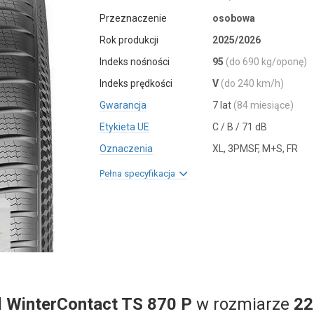
Przeznaczenie
osobowa
Rok produkcji
2025/2026
Indeks nośności
95
(do 690 kg/oponę)
Indeks prędkości
V
(do 240 km/h)
Gwarancja
7 lat
(84 miesiące)
Etykieta UE
C / B / 71 dB
Oznaczenia
XL, 3PMSF, M+S, FR
Pełna specyfikacja
l
WinterContact TS 870 P
w rozmiarze
22