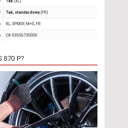
e
Tak
(XL)
y
Tak, standardowy
(FR)
a
XL, 3PMSF, M+S, FR
u
C8-03556730000
S 870 P?