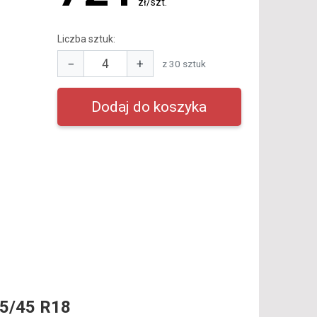
zł/szt.
Liczba sztuk:
−
+
z 30 sztuk
5/45 R18