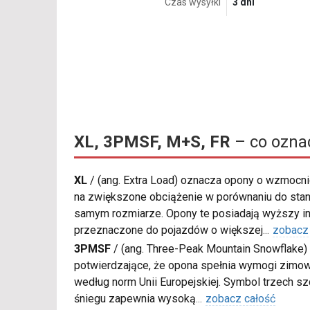
Czas wysyłki
3 dni
XL, 3PMSF, M+S, FR
– co ozna
XL
/
(ang. Extra Load) oznacza opony o wzmocnio
na zwiększone obciążenie w porównaniu do sta
samym rozmiarze. Opony te posiadają wyższy in
przeznaczone do pojazdów o większej
...
zobacz
3PMSF
/
(ang. Three-Peak Mountain Snowflake) 
potwierdzające, że opona spełnia wymogi zimow
według norm Unii Europejskiej. Symbol trzech s
śniegu zapewnia wysoką
...
zobacz całość