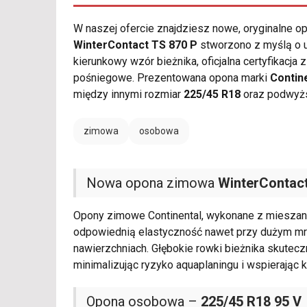
W naszej ofercie znajdziesz nowe, oryginalne 
WinterContact TS 870 P
stworzono z myślą o 
kierunkowy wzór bieżnika, oficjalna certyfikac
pośniegowe. Prezentowana opona marki
Contin
między innymi rozmiar
225/45 R18
oraz podwyżs
zimowa
osobowa
Nowa opona zimowa
WinterContact
Opony zimowe Continental, wykonane z mieszan
odpowiednią elastyczność nawet przy dużym mro
nawierzchniach. Głębokie rowki bieżnika skutec
minimalizując ryzyko aquaplaningu i wspierając k
Opona osobowa –
225/45 R18 95 V