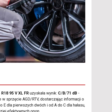
 R18 95 V XL FR
uzyskała wynik:
C
/
B
/
71 dB
-
e w sprzęcie AGD/RTV, dostarczając informacji o
 E dla pierwszych dwóch i od A do C dla hałasu,
ziej efektywnych opon.