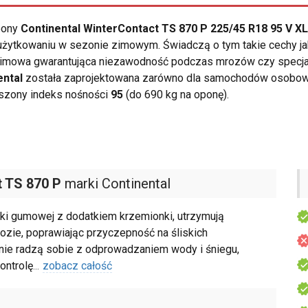
opony
Continental WinterContact TS 870 P 225/45 R18 95 V XL
użytkowaniu w sezonie zimowym. Świadczą o tym takie cechy j
ja zimowa gwarantująca niezawodność podczas mrozów czy specj
ental
została zaprojektowana zarówno dla samochodów osobowyc
zony indeks nośności
95
(do 690 kg na oponę).
 TS 870 P
marki Continental
ki gumowej z dodatkiem krzemionki, utrzymują
zie, poprawiając przyczepność na śliskich
znie radzą sobie z odprowadzaniem wody i śniegu,
ontrolę
...
zobacz całość