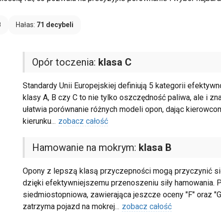
B
Hałas:
71 decybeli
Opór toczenia:
klasa C
Standardy Unii Europejskiej definiują 5 kategorii efektyw
klasy A, B czy C to nie tylko oszczędność paliwa, ale i zn
ułatwia porównanie różnych modeli opon, dając kierow
kierunku
...
zobacz całość
Hamowanie na mokrym:
klasa B
Opony z lepszą klasą przyczepności mogą przyczynić się 
dzięki efektywniejszemu przenoszeniu siły hamowania. Pi
siedmiostopniowa, zawierająca jeszcze oceny "F" oraz "G
zatrzyma pojazd na mokrej
...
zobacz całość