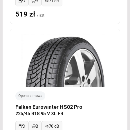
D
B
71 dB
519 zł
/ szt.
Opona zimowa
Falken Eurowinter HS02 Pro
225/45 R18 95 V XL FR
D
B
70 dB