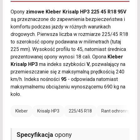
Opony
zimowe Kleber Krisalp HP3 225 45 R18 95V
są przeznaczone do zapewnienia bezpieczeństwa i
komfortu podczas jazdy w różnych warunkach
drogowych. Pierwsza liczba w rozmiarze 225/45 R18
to szerokość opony podawana w milimetrach (tutaj
225 mm). Wysokość profilu to 45, natomiast średnica
prezentowanej opony wynosi 18 cali. Opona
Kleber
Krisalp HP3
ma indeks szybkości
V
, pozwalający na
przemieszczanie się z maksymalną prędkością 240
km/h. Indeks nośności
95
- odpowiada natomiast
maksymalnemu obciążeniu wynoszącemu 690 kg na
koło.
Kleber
Krisalp HP3
225/45 R18
Rant ochronny (FR)
Specyfikacja
opony