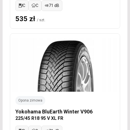
C
C
71 dB
535 zł
/ szt.
Opona zimowa
Yokohama BluEarth Winter V906
225/45 R18 95 V XL FR