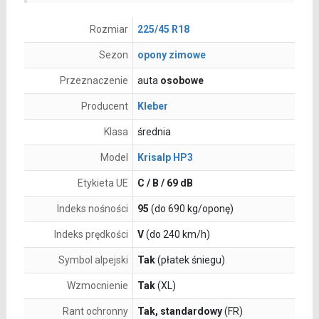
Rozmiar
225/45 R18
Sezon
opony zimowe
Przeznaczenie
auta
osobowe
Producent
Kleber
Klasa
średnia
Model
Krisalp HP3
Etykieta UE
C / B / 69 dB
Indeks nośności
95
(do 690 kg/oponę)
Indeks prędkości
V
(do 240 km/h)
Symbol alpejski
Tak
(płatek śniegu)
Wzmocnienie
Tak
(XL)
Rant ochronny
Tak, standardowy
(FR)