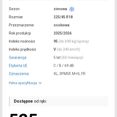
Sezon
zimowa
Rozmiar
225/45 R18
Przeznaczenie
osobowa
Rok produkcji
2025/2026
Indeks nośności
95
(do 690 kg/oponę)
Indeks prędkości
V
(do 240 km/h)
Gwarancja
5 lat
(60 miesięcy)
Etykieta UE
C / B / 69 dB
Oznaczenia
XL, 3PMSF, M+S, FR
Pełna specyfikacja
Dostępne
od ręki