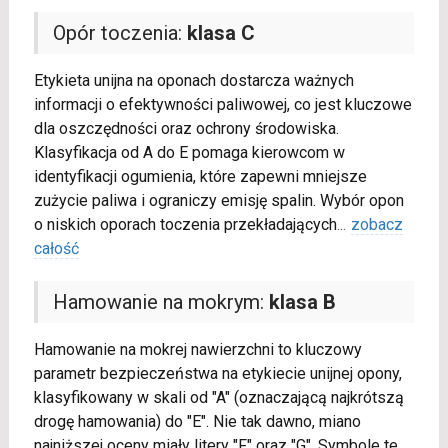
Opór toczenia:
klasa C
Etykieta unijna na oponach dostarcza ważnych
informacji o efektywności paliwowej, co jest kluczowe
dla oszczędności oraz ochrony środowiska.
Klasyfikacja od A do E pomaga kierowcom w
identyfikacji ogumienia, które zapewni mniejsze
zużycie paliwa i ograniczy emisję spalin. Wybór opon
o niskich oporach toczenia przekładających
...
zobacz
całość
Hamowanie na mokrym:
klasa B
Hamowanie na mokrej nawierzchni to kluczowy
parametr bezpieczeństwa na etykiecie unijnej opony,
klasyfikowany w skali od "A" (oznaczającą najkrótszą
drogę hamowania) do "E". Nie tak dawno, miano
najniższej oceny miały litery "F" oraz "G". Symbole te