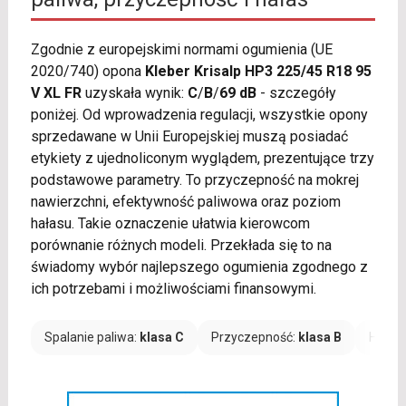
Zgodnie z europejskimi normami ogumienia (UE
2020/740) opona
Kleber Krisalp HP3 225/45 R18 95
V XL FR
uzyskała wynik:
C
/
B
/
69 dB
- szczegóły
poniżej. Od wprowadzenia regulacji, wszystkie opony
sprzedawane w Unii Europejskiej muszą posiadać
etykiety z ujednoliconym wyglądem, prezentujące trzy
podstawowe parametry. To przyczepność na mokrej
nawierzchni, efektywność paliwowa oraz poziom
hałasu. Takie oznaczenie ułatwia kierowcom
porównanie różnych modeli. Przekłada się to na
świadomy wybór najlepszego ogumienia zgodnego z
ich potrzebami i możliwościami finansowymi.
Spalanie paliwa:
klasa C
Przyczepność:
klasa B
Hałas