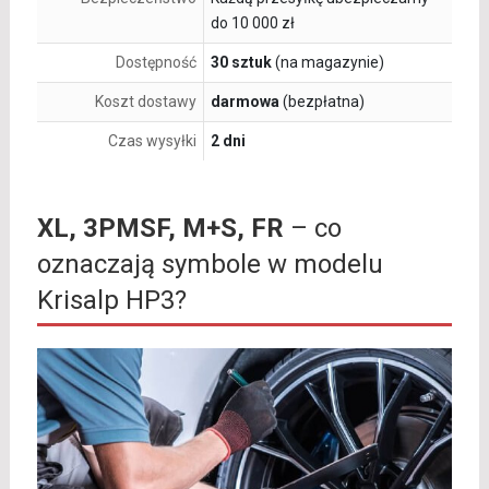
do 10 000 zł
Dostępność
30 sztuk
(na magazynie)
Koszt dostawy
darmowa
(bezpłatna)
Czas wysyłki
2 dni
XL, 3PMSF, M+S, FR
– co
oznaczają symbole w modelu
Krisalp HP3?