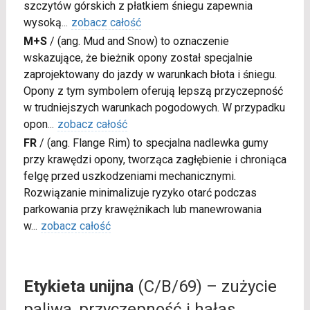
szczytów górskich z płatkiem śniegu zapewnia
wysoką
...
zobacz całość
M+S
/
(ang. Mud and Snow) to oznaczenie
wskazujące, że bieżnik opony został specjalnie
zaprojektowany do jazdy w warunkach błota i śniegu.
Opony z tym symbolem oferują lepszą przyczepność
w trudniejszych warunkach pogodowych. W przypadku
opon
...
zobacz całość
FR
/
(ang. Flange Rim) to specjalna nadlewka gumy
przy krawędzi opony, tworząca zagłębienie i chroniąca
felgę przed uszkodzeniami mechanicznymi.
Rozwiązanie minimalizuje ryzyko otarć podczas
parkowania przy krawężnikach lub manewrowania
w
...
zobacz całość
Etykieta unijna
(C/B/69) – zużycie
paliwa, przyczepność i hałas