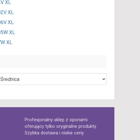
4V XL
02V XL
06V XL
05W XL
7W XL
Profesjonalny sklep z oponami
oferujący tylko oryginalne produkty.
Szybka dostawa i niskie ceny.