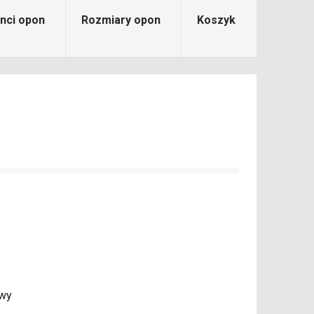
nci opon
Rozmiary opon
Koszyk
owy