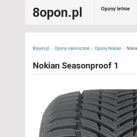
8opon.pl
Opony letnie
8opon.pl
Opony całoroczne
Opony Nokian
Noki
Nokian Seasonproof 1