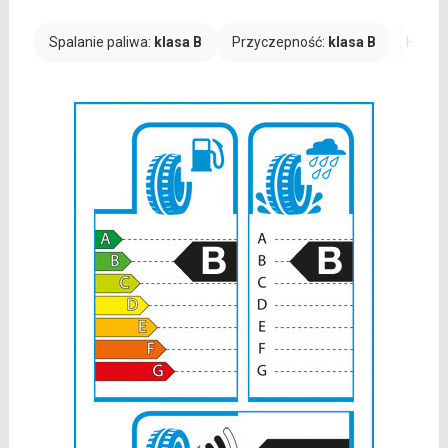
Spalanie paliwa:
klasa B
Przyczepność:
klasa B
Hałas: