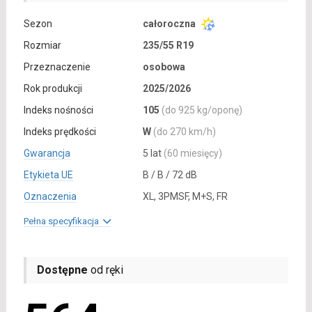
Sezon
całoroczna
Rozmiar
235/55 R19
Przeznaczenie
osobowa
Rok produkcji
2025/2026
Indeks nośności
105
(do 925 kg/oponę)
Indeks prędkości
W
(do 270 km/h)
Gwarancja
5 lat
(60 miesięcy)
Etykieta UE
B / B / 72 dB
Oznaczenia
XL, 3PMSF, M+S, FR
Pełna specyfikacja
Dostępne
od ręki