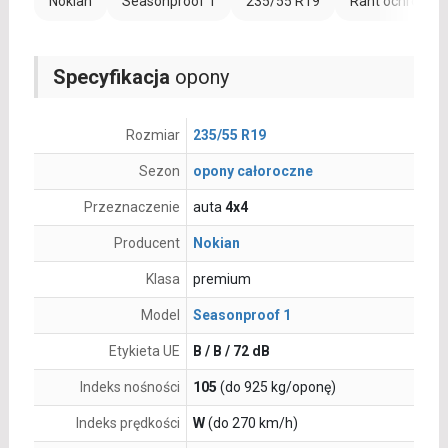
Nokian
Seasonproof 1
235/55 R19
Rant ochronny 
Specyfikacja
opony
Rozmiar
235/55 R19
Sezon
opony całoroczne
Przeznaczenie
auta
4x4
Producent
Nokian
Klasa
premium
Model
Seasonproof 1
Etykieta UE
B / B / 72 dB
Indeks nośności
105
(do 925 kg/oponę)
Indeks prędkości
W
(do 270 km/h)