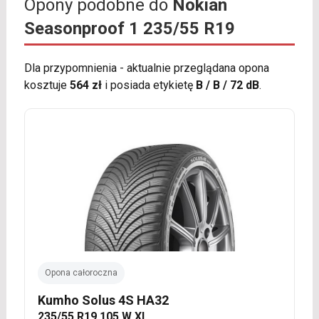
Opony podobne do
Nokian
Seasonproof 1 235/55 R19
Dla przypomnienia - aktualnie przeglądana opona
kosztuje
564 zł
i posiada etykietę
B / B / 72 dB
.
Opona całoroczna
Kumho Solus 4S HA32
235/55 R19 105 W XL