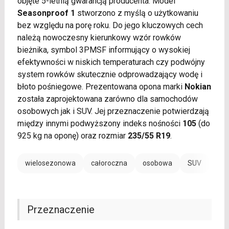
objęte 5-letnią gwarancją producenta. Model
Seasonproof 1
stworzono z myślą o użytkowaniu
bez względu na porę roku. Do jego kluczowych cech
należą nowoczesny kierunkowy wzór rowków
bieżnika, symbol 3PMSF informujący o wysokiej
efektywności w niskich temperaturach czy podwójny
system rowków skutecznie odprowadzający wodę i
błoto pośniegowe. Prezentowana opona marki
Nokian
została zaprojektowana zarówno dla samochodów
osobowych jak i SUV. Jej przeznaczenie potwierdzają
między innymi podwyższony indeks nośności
105
(do
925 kg na oponę) oraz rozmiar
235/55 R19
.
wielosezonowa
całoroczna
osobowa
SUV
Przeznaczenie