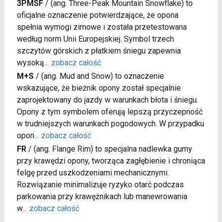
3PMSF
/
(ang. Three-Peak Mountain Snowflake) to
oficjalne oznaczenie potwierdzające, że opona
spełnia wymogi zimowe i została przetestowana
według norm Unii Europejskiej. Symbol trzech
szczytów górskich z płatkiem śniegu zapewnia
wysoką
...
zobacz całość
M+S
/
(ang. Mud and Snow) to oznaczenie
wskazujące, że bieżnik opony został specjalnie
zaprojektowany do jazdy w warunkach błota i śniegu.
Opony z tym symbolem oferują lepszą przyczepność
w trudniejszych warunkach pogodowych. W przypadku
opon
...
zobacz całość
FR
/
(ang. Flange Rim) to specjalna nadlewka gumy
przy krawędzi opony, tworząca zagłębienie i chroniąca
felgę przed uszkodzeniami mechanicznymi.
Rozwiązanie minimalizuje ryzyko otarć podczas
parkowania przy krawężnikach lub manewrowania
w
...
zobacz całość