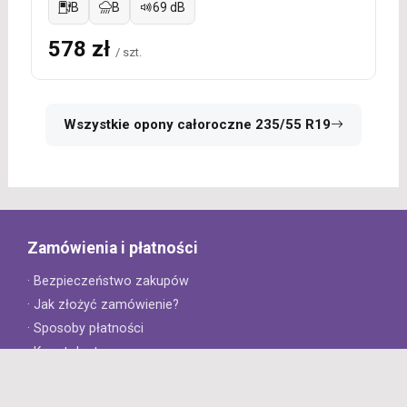
B
B
69 dB
578 zł
/ szt.
Wszystkie opony całoroczne 235/55 R19
Zamówienia i płatności
· Bezpieczeństwo zakupów
· Jak złożyć zamówienie?
· Sposoby płatności
· Koszt dostawy
· Czas dostawy