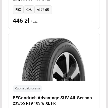
C
B
72 dB
446 zł
/ szt.
Opona całoroczna
BFGoodrich Advantage SUV All-Season
235/55 R19 105 W XL FR