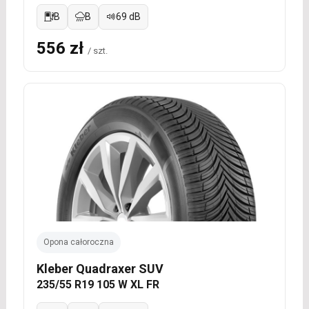
B
B
69 dB
556 zł
/ szt.
Opona całoroczna
Kleber Quadraxer SUV
235/55 R19 105 W XL FR