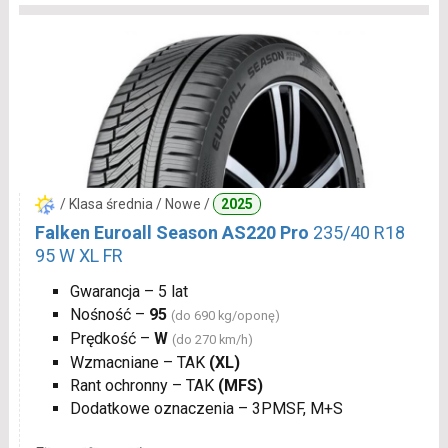
/ Klasa średnia / Nowe /
2025
Falken Euroall Season AS220 Pro
235/40 R18
95 W XL FR
Gwarancja – 5 lat
Nośność –
95
(do 690 kg/oponę)
Prędkość –
W
(do 270 km/h)
Wzmacniane – TAK
(XL)
Rant ochronny – TAK
(MFS)
Dodatkowe oznaczenia – 3PMSF, M+S