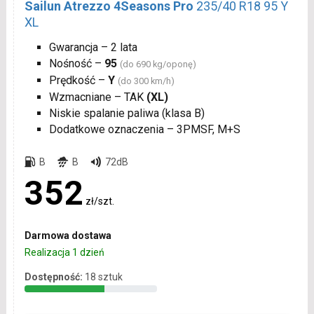
Sailun Atrezzo 4Seasons Pro
235/40 R18 95 Y
XL
Gwarancja – 2 lata
Nośność –
95
(do 690 kg/oponę)
Prędkość –
Y
(do 300 km/h)
Wzmacniane – TAK
(XL)
Niskie spalanie paliwa (klasa B)
Dodatkowe oznaczenia – 3PMSF, M+S
B
B
72dB
352
zł/szt.
Darmowa dostawa
Realizacja 1 dzień
Dostępność:
18 sztuk