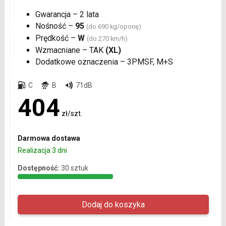
Gwarancja – 2 lata
Nośność –
95
(do 690 kg/oponę)
Prędkość –
W
(do 270 km/h)
Wzmacniane – TAK
(XL)
Dodatkowe oznaczenia – 3PMSF, M+S
C
B
71dB
404
zł/szt.
Darmowa dostawa
Realizacja 3 dni
Dostępność:
30 sztuk