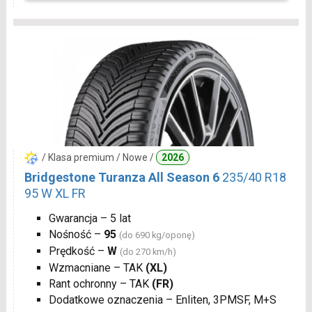
/ Klasa premium / Nowe /
2026
Bridgestone Turanza All Season 6
235/40 R18
95 W XL FR
Gwarancja – 5 lat
Nośność –
95
(do 690 kg/oponę)
Prędkość –
W
(do 270 km/h)
Wzmacniane – TAK
(XL)
Rant ochronny – TAK
(FR)
Dodatkowe oznaczenia – Enliten, 3PMSF, M+S