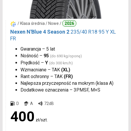
/ Klasa średnia / Nowe /
2026
Nexen N'Blue 4 Season 2
235/40 R18 95 Y XL
FR
Gwarancja – 5 lat
Nośność –
95
(do 690 kg/oponę)
Prędkość –
Y
(do 300 km/h)
Wzmacniane – TAK
(XL)
Rant ochronny – TAK
(FR)
Najlepsza przyczepność na mokrym (klasa A)
Dodatkowe oznaczenia – 3PMSF, M+S
D
A
72dB
400
zł/szt.