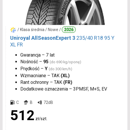
/ Klasa średnia / Nowe /
2026
Uniroyal AllSeasonExpert 3
235/40 R18 95 Y
XL FR
Gwarancja – 7 lat
Nośność –
95
(do 690 kg/oponę)
Prędkość –
Y
(do 300 km/h)
Wzmacniane – TAK
(XL)
Rant ochronny – TAK
(FR)
Dodatkowe oznaczenia – 3PMSF, M+S, EV
C
B
72dB
512
zł/szt.