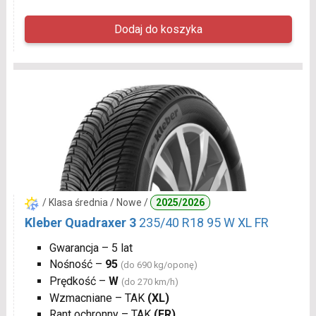
/ Klasa średnia / Nowe /
2025/2026
Kleber Quadraxer 3
235/40 R18 95 W XL FR
Gwarancja – 5 lat
Nośność –
95
(do 690 kg/oponę)
Prędkość –
W
(do 270 km/h)
Wzmacniane – TAK
(XL)
Rant ochronny – TAK
(FR)