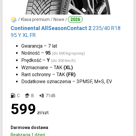
/ Klasa premium / Nowe /
2026
Continental AllSeasonContact 2
235/40 R18
95 Y XL FR
Gwarancja – 7 lat
Nośność –
95
(do 690 kg/oponę)
Prędkość –
Y
(do 300 km/h)
Wzmacniane – TAK
(XL)
Rant ochronny – TAK
(FR)
Dodatkowe oznaczenia – 3PMSF, M+S, EV
C
B
71dB
599
zł/szt.
Darmowa dostawa
Realizacja 1 dzień