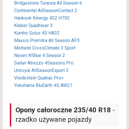
Bridgestone Turanza All Season 6
Continental AllSeasonContact 2
Hankook Kinergy 4S2 H750
Kleber Quadraxer 3
Kumho Solus 4S HA32
Maxxis Premitra All Season AP3
Michelin CrossClimate 3 Sport
Nexen N'Blue 4 Season 2
Sailun Atrezzo 4Seasons Pro
Uniroyal AllSeasonExpert 3
Vredestein Quatrac Pro+
Yokohama BluEarth-4S AW21
Opony całoroczne 235/40 R18
-
rzadko używane pojazdy