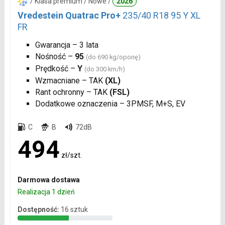
/ Klasa premium / Nowe /
2026
Vredestein Quatrac Pro+
235/40 R18 95 Y XL
FR
Gwarancja – 3 lata
Nośność –
95
(do 690 kg/oponę)
Prędkość –
Y
(do 300 km/h)
Wzmacniane – TAK
(XL)
Rant ochronny – TAK
(FSL)
Dodatkowe oznaczenia – 3PMSF, M+S, EV
C
B
72dB
494
zł/szt.
Darmowa dostawa
Realizacja 1 dzień
Dostępność:
16 sztuk