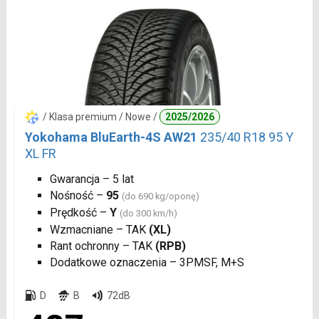
/ Klasa premium / Nowe /
2025/2026
Yokohama BluEarth-4S AW21
235/40 R18 95 Y
XL FR
Gwarancja – 5 lat
Nośność –
95
(do 690 kg/oponę)
Prędkość –
Y
(do 300 km/h)
Wzmacniane – TAK
(XL)
Rant ochronny – TAK
(RPB)
Dodatkowe oznaczenia – 3PMSF, M+S
D
B
72dB