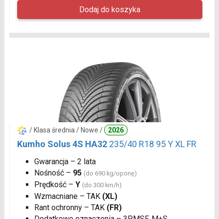
/ Klasa średnia / Nowe /
2026
Kumho Solus 4S HA32
235/40 R18 95 Y XL FR
Gwarancja – 2 lata
Nośność –
95
(do 690 kg/oponę)
Prędkość –
Y
(do 300 km/h)
Wzmacniane – TAK
(XL)
Rant ochronny – TAK
(FR)
Dodatkowe oznaczenia – 3PMSF, M+S