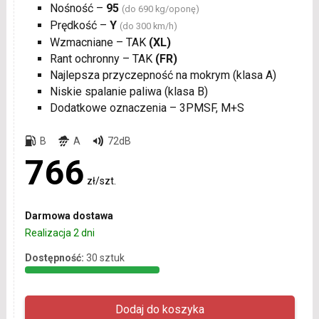
Nośność –
95
(do 690 kg/oponę)
Prędkość –
Y
(do 300 km/h)
Wzmacniane – TAK
(XL)
Rant ochronny – TAK
(FR)
Najlepsza przyczepność na mokrym (klasa A)
Niskie spalanie paliwa (klasa B)
Dodatkowe oznaczenia – 3PMSF, M+S
B
A
72dB
766
zł/szt.
Darmowa dostawa
Realizacja 2 dni
Dostępność:
30 sztuk