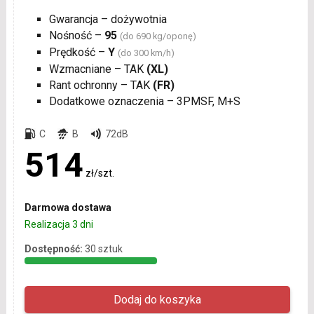
Gwarancja – dożywotnia
Nośność –
95
(do 690 kg/oponę)
Prędkość –
Y
(do 300 km/h)
Wzmacniane – TAK
(XL)
Rant ochronny – TAK
(FR)
Dodatkowe oznaczenia – 3PMSF, M+S
C
B
72dB
514
zł/szt.
Darmowa dostawa
Realizacja 3 dni
Dostępność:
30 sztuk