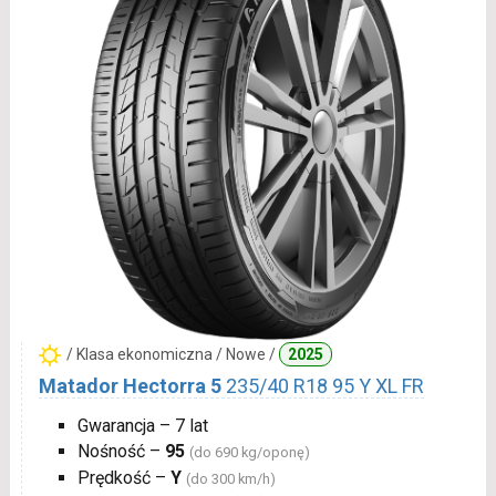
/ Klasa ekonomiczna / Nowe /
2025
Matador Hectorra 5
235/40 R18 95 Y XL FR
Gwarancja – 7 lat
Nośność –
95
(do 690 kg/oponę)
Prędkość –
Y
(do 300 km/h)