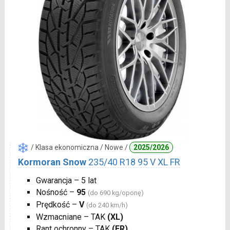
/ Klasa ekonomiczna / Nowe /
2025/2026
Kormoran Snow
235/40 R18 95 V XL FR
Gwarancja – 5 lat
Nośność –
95
(do 690 kg/oponę)
Prędkość –
V
(do 240 km/h)
Wzmacniane – TAK
(XL)
Rant ochronny – TAK
(FR)