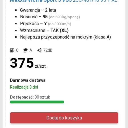
Gwarancja – 2 lata
Nośność –
95
(do 690 kg/oponę)
Prędkość –
Y
(do 300 km/h)
Wzmacniane – TAK
(XL)
Najlepsza przyczepność na mokrym (klasa A)
C
A
72dB
375
zł/szt.
Darmowa dostawa
Realizacja 3 dni
Dostępność:
30 sztuk