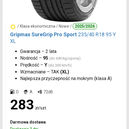
/ Klasa ekonomiczna / Nowe /
2025/2026
Gripmax SureGrip Pro Sport
235/40 R18 95 Y
XL
Gwarancja – 2 lata
Nośność –
95
(do 690 kg/oponę)
Prędkość –
Y
(do 300 km/h)
Wzmacniane – TAK
(XL)
Najlepsza przyczepność na mokrym (klasa A)
D
A
72dB
283
zł/szt.
Darmowa dostawa