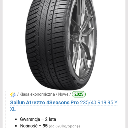
/ Klasa ekonomiczna / Nowe /
2025
Sailun Atrezzo 4Seasons Pro
235/40 R18 95 Y
XL
Gwarancja – 2 lata
Nośność –
95
(do 690 kg/oponę)