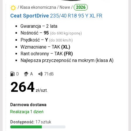
/ Klasa ekonomiczna / Nowe /
2026
Ceat SportDrive
235/40 R18 95 Y XL FR
Gwarancja – 2 lata
Nośność –
95
(do 690 kg/oponę)
Prędkość –
Y
(do 300 km/h)
Wzmacniane – TAK
(XL)
Rant ochronny – TAK
(FR)
Najlepsza przyczepność na mokrym (klasa A)
D
A
71dB
264
zł/szt.
Darmowa dostawa
Realizacja 1 dzień
Dostępność:
17 sztuk