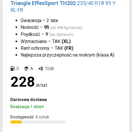
Triangle EffexSport TH202
235/40 R18 95 Y
XL FR
Gwarancja – 2 lata
Nośność –
95
(do 690 kg/oponę)
Prędkość –
Y
(do 300 km/h)
Wzmacniane – TAK
(XL)
Rant ochronny – TAK
(FR)
Najlepsza przyczepność na mokrym (klasa A)
D
A
72dB
228
zł/szt.
Darmowa dostawa
Realizacja 1 dzień
Dostępność:
6 sztuk