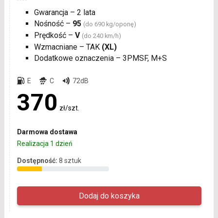
Gwarancja – 2 lata
Nośność –
95
(do 690 kg/oponę)
Prędkość –
V
(do 240 km/h)
Wzmacniane – TAK
(XL)
Dodatkowe oznaczenia – 3PMSF, M+S
E
C
72dB
370
zł/szt.
Darmowa dostawa
Realizacja 1 dzień
Dostępność:
8 sztuk