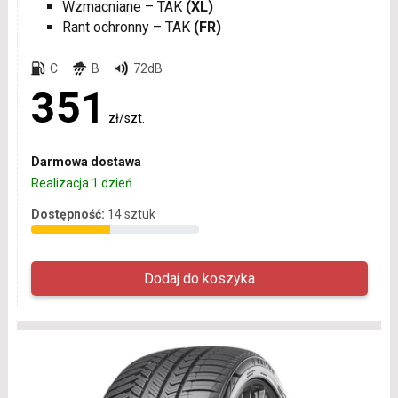
Wzmacniane – TAK
(XL)
Rant ochronny – TAK
(FR)
C
B
72dB
351
zł/szt.
Darmowa dostawa
Realizacja 1 dzień
Dostępność:
14 sztuk