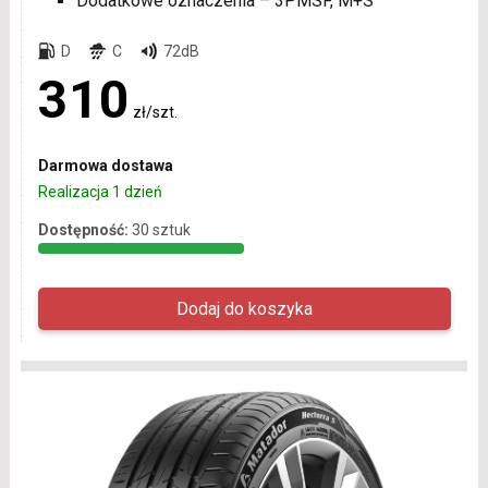
Dodatkowe oznaczenia – 3PMSF, M+S
D
C
72dB
310
zł/szt.
Darmowa dostawa
Realizacja 1 dzień
Dostępność:
30 sztuk