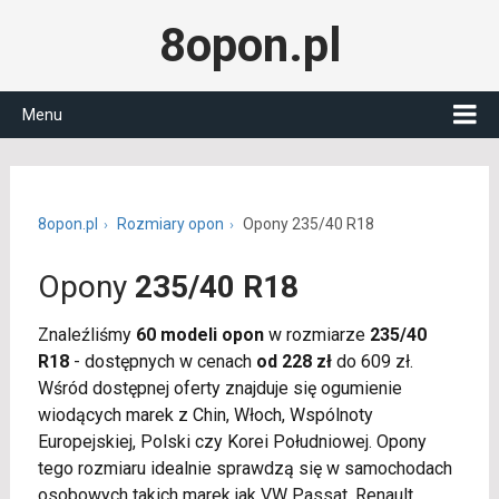
8opon.pl
Menu
8opon.pl
Rozmiary opon
Opony 235/40 R18
Opony
235/40 R18
Znaleźliśmy
60 modeli opon
w rozmiarze
235/40
R18
- dostępnych w cenach
od 228 zł
do 609 zł.
Wśród dostępnej oferty znajduje się ogumienie
wiodących marek z Chin, Włoch, Wspólnoty
Europejskiej, Polski czy Korei Południowej. Opony
tego rozmiaru idealnie sprawdzą się w samochodach
osobowych takich marek jak VW Passat, Renault