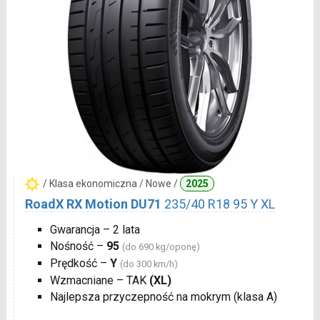
/ Klasa ekonomiczna / Nowe /
2025
RoadX RX Motion DU71
235/40 R18 95 Y XL
Gwarancja – 2 lata
Nośność –
95
(do 690 kg/oponę)
Prędkość –
Y
(do 300 km/h)
Wzmacniane – TAK
(XL)
Najlepsza przyczepność na mokrym (klasa A)