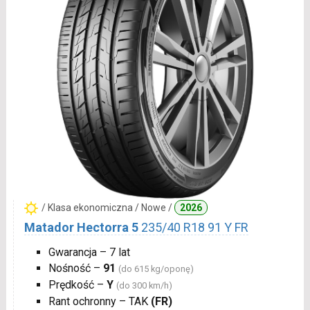
/ Klasa ekonomiczna / Nowe /
2026
Matador Hectorra 5
235/40 R18 91 Y FR
Gwarancja – 7 lat
Nośność –
91
(do 615 kg/oponę)
Prędkość –
Y
(do 300 km/h)
Rant ochronny – TAK
(FR)