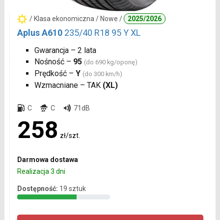
/ Klasa ekonomiczna / Nowe /
2025/2026
Aplus A610
235/40 R18 95 Y XL
Gwarancja – 2 lata
Nośność –
95
(do 690 kg/oponę)
Prędkość –
Y
(do 300 km/h)
Wzmacniane – TAK
(XL)
C
C
71dB
258
zł/szt.
Darmowa dostawa
Realizacja 3 dni
Dostępność:
19 sztuk