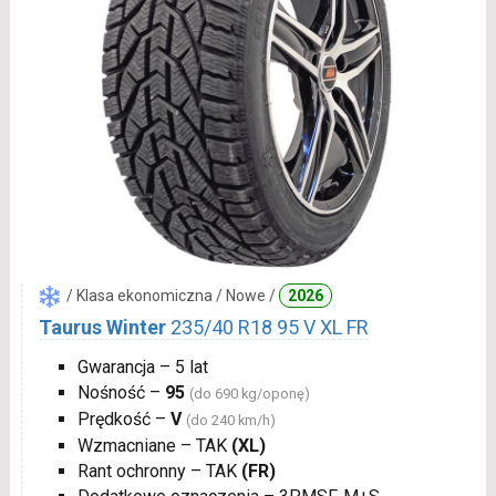
/ Klasa ekonomiczna / Nowe /
2026
Taurus Winter
235/40 R18 95 V XL FR
Gwarancja – 5 lat
Nośność –
95
(do 690 kg/oponę)
Prędkość –
V
(do 240 km/h)
Wzmacniane – TAK
(XL)
Rant ochronny – TAK
(FR)