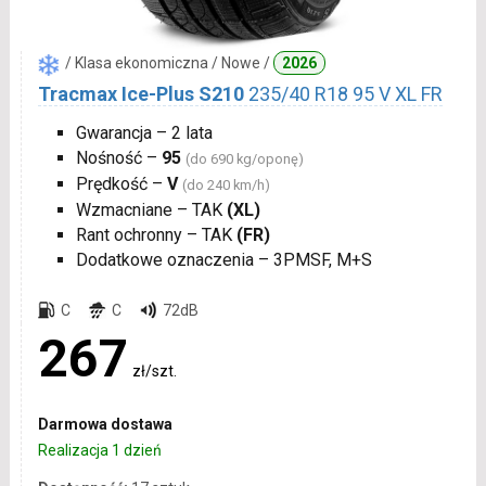
/ Klasa ekonomiczna / Nowe /
2026
Tracmax Ice-Plus S210
235/40 R18 95 V XL FR
Gwarancja – 2 lata
Nośność –
95
(do 690 kg/oponę)
Prędkość –
V
(do 240 km/h)
Wzmacniane – TAK
(XL)
Rant ochronny – TAK
(FR)
Dodatkowe oznaczenia – 3PMSF, M+S
C
C
72dB
267
zł/szt.
Darmowa dostawa
Realizacja 1 dzień