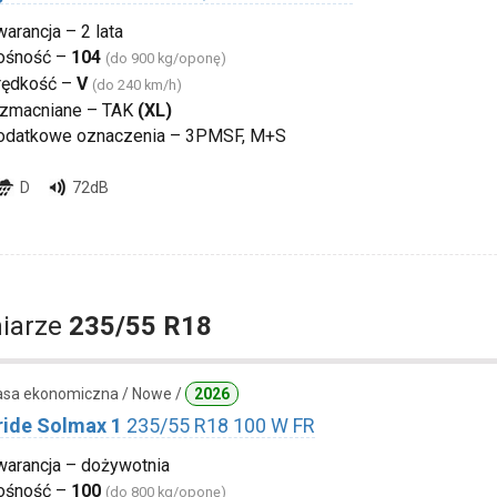
arancja – 2 lata
ośność –
104
(do 900 kg/oponę)
rędkość –
V
(do 240 km/h)
zmacniane – TAK
(XL)
odatkowe oznaczenia – 3PMSF, M+S
D
72dB
iarze
235/55 R18
lasa ekonomiczna / Nowe /
2026
ide Solmax 1
235/55 R18 100 W FR
warancja – dożywotnia
ośność –
100
(do 800 kg/oponę)