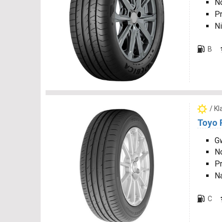
N
P
Ni
B
/ K
Toyo 
Gw
N
P
N
C