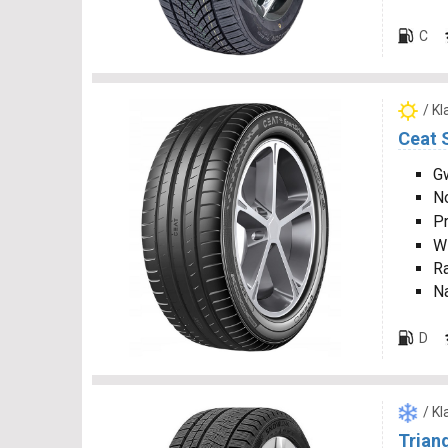
C
/ K
Ceat 
Gw
N
P
W
R
N
D
/ K
Trian