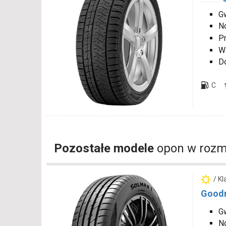
Gw
N
P
W
D
C
Pozostałe modele
opon w rozm
/ K
Goodr
G
N