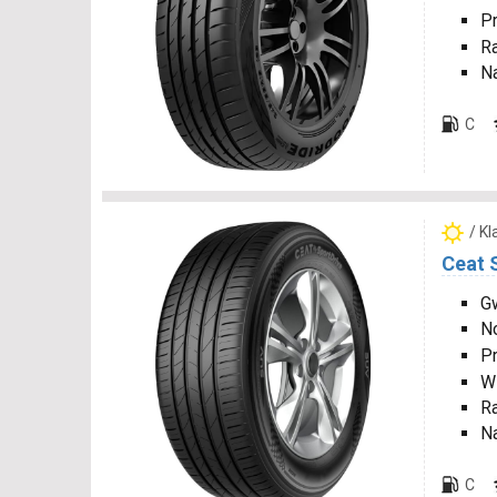
P
R
N
C
/ K
Ceat 
Gw
N
P
W
R
N
C