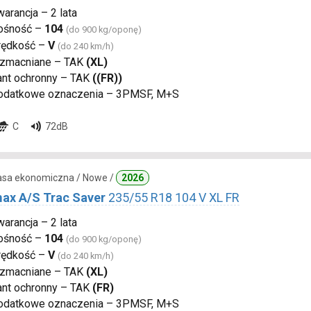
arancja – 2 lata
ośność –
104
(do 900 kg/oponę)
rędkość –
V
(do 240 km/h)
zmacniane – TAK
(XL)
ant ochronny – TAK
((FR))
odatkowe oznaczenia – 3PMSF, M+S
C
72dB
lasa ekonomiczna / Nowe /
2026
ax A/S Trac Saver
235/55 R18 104 V XL FR
arancja – 2 lata
ośność –
104
(do 900 kg/oponę)
rędkość –
V
(do 240 km/h)
zmacniane – TAK
(XL)
ant ochronny – TAK
(FR)
odatkowe oznaczenia – 3PMSF, M+S