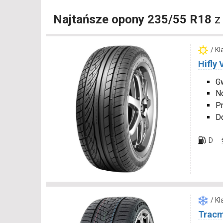
Najtańsze opony 235/55 R18
z
/ K
Hifly
Gw
N
P
D
D
/ K
Tracm