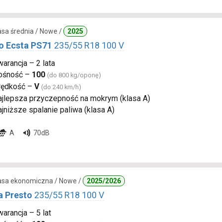
lasa średnia / Nowe /
2025
 Ecsta PS71
235/55 R18 100 V
arancja – 2 lata
ośność –
100
(do 800 kg/oponę)
rędkość –
V
(do 240 km/h)
ajlepsza przyczepność na mokrym (klasa A)
jniższe spalanie paliwa (klasa A)
A
70dB
lasa ekonomiczna / Nowe /
2025/2026
a Presto
235/55 R18 100 V
arancja – 5 lat