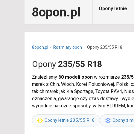
8opon.pl
Opony letnie
8opon.pl
Rozmiary opon
Opony 235/55 R18
Opony
235/55 R18
Znaleźliśmy
60 modeli opon
w rozmiarze
235/5
marek z Chin, Włoch, Korei Południowej, Polsk
takich marek jak Kia Sportage, Toyota RAV4, Ni
oznaczenia, gwarancje czy czas dostawy i wyb
wygodnie na różne sposoby, w tym BLIKIEM, kur
Opony letnie 235/55 R18
Opony zi