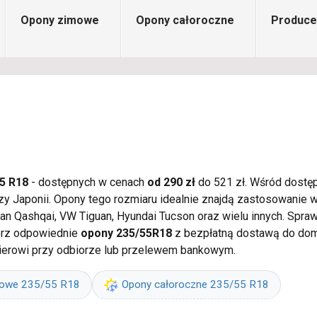
Opony zimowe
Opony całoroczne
Produce
5 R18
- dostępnych w cenach
od 290 zł
do 521 zł. Wśród dostęp
i czy Japonii. Opony tego rozmiaru idealnie znajdą zastosowan
ssan Qashqai, VW Tiguan, Hyundai Tucson oraz wielu innych. Sp
ierz odpowiednie
opony 235/55R18
z bezpłatną dostawą do dom
ierowi przy odbiorze lub przelewem bankowym.
mowe 235/55 R18
Opony całoroczne 235/55 R18