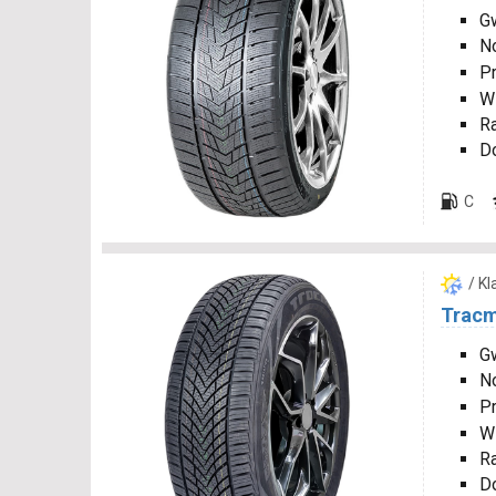
Gw
N
P
W
R
D
C
/ K
Tracm
Gw
N
P
W
R
D