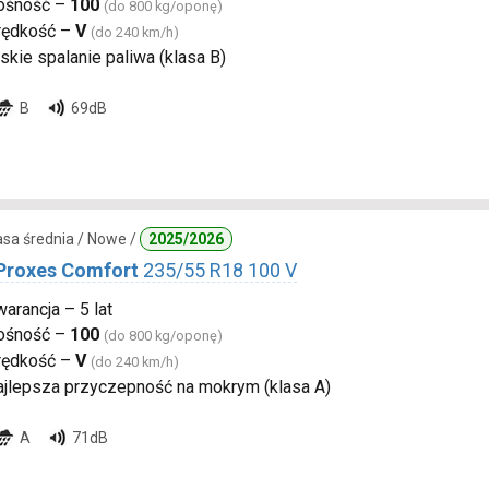
ośność –
100
(do 800 kg/oponę)
rędkość –
V
(do 240 km/h)
skie spalanie paliwa (klasa B)
B
69dB
lasa średnia / Nowe /
2025/2026
Proxes Comfort
235/55 R18 100 V
arancja – 5 lat
ośność –
100
(do 800 kg/oponę)
rędkość –
V
(do 240 km/h)
ajlepsza przyczepność na mokrym (klasa A)
A
71dB