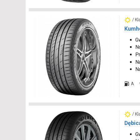
/ K
Kumho
Gw
N
P
N
Na
A
/ K
Dębic
Gw