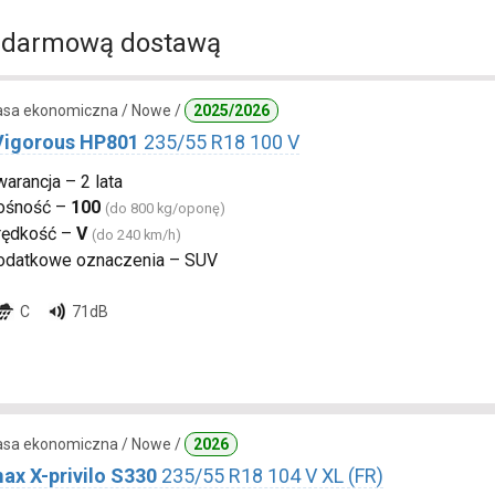
 darmową dostawą
lasa ekonomiczna / Nowe /
2025/2026
 Vigorous HP801
235/55 R18 100 V
arancja – 2 lata
ośność –
100
(do 800 kg/oponę)
rędkość –
V
(do 240 km/h)
odatkowe oznaczenia – SUV
C
71dB
lasa ekonomiczna / Nowe /
2026
ax X-privilo S330
235/55 R18 104 V XL (FR)