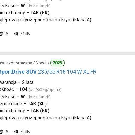
rędkość –
W
(do 270 km/h)
ant ochronny – TAK
(FR)
ajlepsza przyczepność na mokrym (klasa A)
A
71dB
lasa ekonomiczna / Nowe /
2025
SportDrive SUV
235/55 R18 104 W XL FR
arancja – 2 lata
ośność –
104
(do 900 kg/oponę)
rędkość –
W
(do 270 km/h)
zmacniane – TAK
(XL)
ant ochronny – TAK
(FR)
ajlepsza przyczepność na mokrym (klasa A)
A
70dB