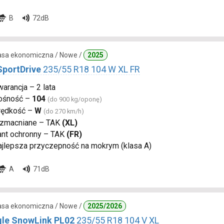
B
72dB
lasa ekonomiczna / Nowe /
2025
SportDrive
235/55 R18 104 W XL FR
arancja – 2 lata
ośność –
104
(do 900 kg/oponę)
rędkość –
W
(do 270 km/h)
zmacniane – TAK
(XL)
ant ochronny – TAK
(FR)
ajlepsza przyczepność na mokrym (klasa A)
A
71dB
lasa ekonomiczna / Nowe /
2025/2026
gle SnowLink PL02
235/55 R18 104 V XL