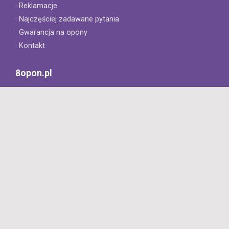
· Reklamacje
· Najczęściej zadawane pytania
· Gwarancja na opony
· Kontakt
8opon.pl
· O firmie
· Opinie klientów
· Dlaczego warto u nas kupić?
· Polityka prywatności
· Regulamin
Profesjonalny sklep z oponami oferujący tylko oryginalne
produkty. Szybka dostawa i niskie ceny.
727 668 422
Dziś: 8:00 - 18:00