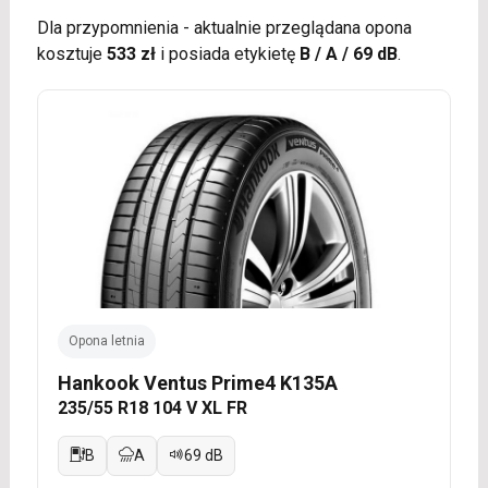
Dla przypomnienia - aktualnie przeglądana opona
kosztuje
533 zł
i posiada etykietę
B / A / 69 dB
.
Opona letnia
Hankook Ventus Prime4 K135A
235/55 R18 104 V XL FR
B
A
69 dB