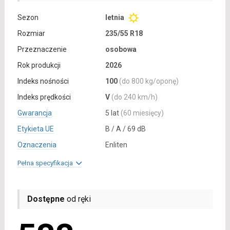
Sezon
letnia
Rozmiar
235/55 R18
Przeznaczenie
osobowa
Rok produkcji
2026
Indeks nośności
100
(do 800 kg/oponę)
Indeks prędkości
V
(do 240 km/h)
Gwarancja
5 lat
(60 miesięcy)
Etykieta UE
B / A / 69 dB
Oznaczenia
Enliten
Pełna specyfikacja
Dostępne
od ręki