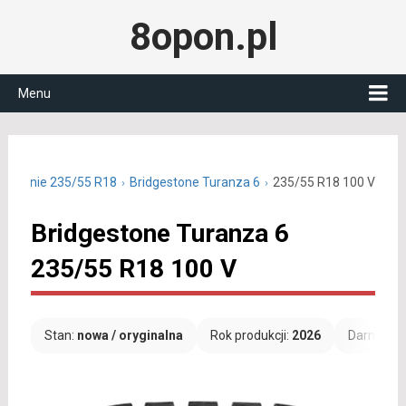
8opon.pl
Menu
ny letnie 235/55 R18
Bridgestone Turanza 6
235/55 R18 100 V
Bridgestone Turanza 6
235/55 R18 100 V
Stan:
nowa / oryginalna
Rok produkcji:
2026
Darmowa 