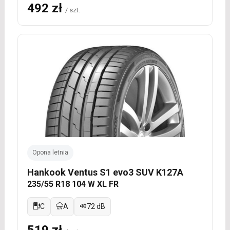
492 zł
/ szt.
Opona letnia
Hankook Ventus S1 evo3 SUV K127A
235/55 R18 104 W XL FR
C
A
72 dB
519 zł