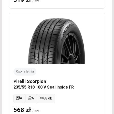
/ szt.
Opona letnia
Pirelli Scorpion
235/55 R18 100 V Seal Inside FR
A
A
68 dB
568 zł
/ szt.