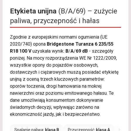
Etykieta unijna
(B/A/69) – zużycie
paliwa, przyczepność i hałas
Zgodnie z europejskimi normami ogumienia (UE
2020/740) opona
Bridgestone Turanza 6 235/55
R18 100 V
uzyskała wynik:
B
/
A
/
69 dB
- szczegóły
poniżej. Na mocy rozporządzenia WE Nr 1222/2009,
wszystkie opony do pojazdów osobowych,
dostawczych i ciężarowych muszą posiadać etykietę
unijną z oceną trzech kluczowych parametrów:
oporów toczenia, drogi hamowania na mokrej
nawierzchni oraz poziomu emitowanego hałasu. Te
dane umożliwiają konsumentom dokonywanie
świadomych decyzji, wpływając zarówno na
ekonomiczność jazdy, jak i bezpieczeństwo.
Spalanie paliwa:
klasa B
Przyczepność:
klasa A
Hałas: