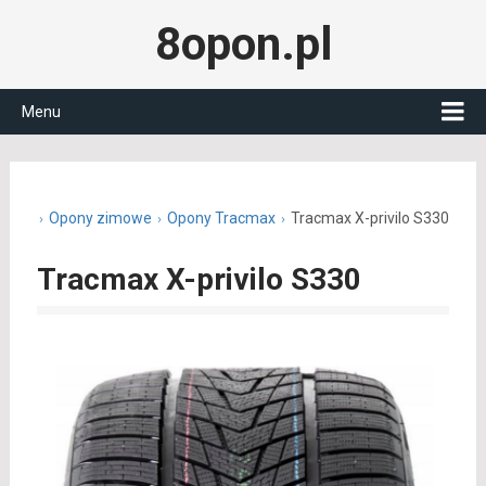
8opon.pl
Menu
on.pl
Opony zimowe
Opony Tracmax
Tracmax X-privilo S330
Tracmax X-privilo S330