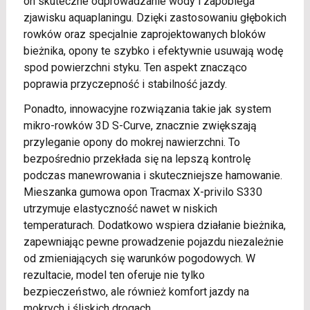
on skuteczne odprowadzanie wody i zapobiega
zjawisku aquaplaningu. Dzięki zastosowaniu głębokich
rowków oraz specjalnie zaprojektowanych bloków
bieżnika, opony te szybko i efektywnie usuwają wodę
spod powierzchni styku. Ten aspekt znacząco
poprawia przyczepność i stabilność jazdy.
Ponadto, innowacyjne rozwiązania takie jak system
mikro-rowków 3D S-Curve, znacznie zwiększają
przyleganie opony do mokrej nawierzchni. To
bezpośrednio przekłada się na lepszą kontrolę
podczas manewrowania i skuteczniejsze hamowanie.
Mieszanka gumowa opon Tracmax X-privilo S330
utrzymuje elastyczność nawet w niskich
temperaturach. Dodatkowo wspiera działanie bieżnika,
zapewniając pewne prowadzenie pojazdu niezależnie
od zmieniających się warunków pogodowych. W
rezultacie, model ten oferuje nie tylko
bezpieczeństwo, ale również komfort jazdy na
mokrych i śliskich drogach.