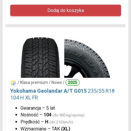
/ Klasa premium / Nowe /
2025
Yokohama Geolandar A/T G015
235/55 R18
104 H XL FR
Gwarancja – 5 lat
Nośność –
104
(do 900 kg/oponę)
Prędkość –
H
(do 210 km/h)
Wzmacniane – TAK
(XL)