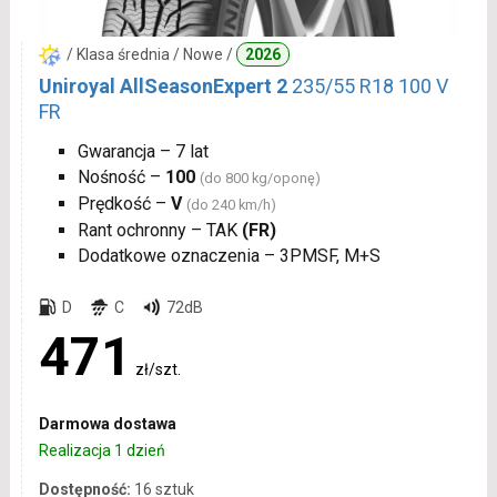
/ Klasa średnia / Nowe /
2026
Uniroyal AllSeasonExpert 2
235/55 R18 100 V
FR
Gwarancja – 7 lat
Nośność –
100
(do 800 kg/oponę)
Prędkość –
V
(do 240 km/h)
Rant ochronny – TAK
(FR)
Dodatkowe oznaczenia – 3PMSF, M+S
D
C
72dB
471
zł/szt.
Darmowa dostawa
Realizacja 1 dzień
Dostępność:
16 sztuk