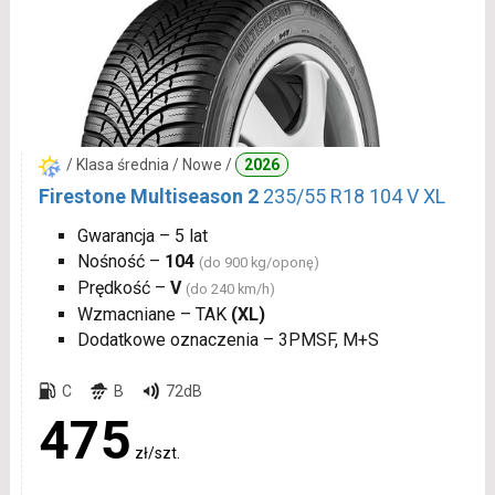
/ Klasa średnia / Nowe /
2026
Firestone Multiseason 2
235/55 R18 104 V XL
Gwarancja – 5 lat
Nośność –
104
(do 900 kg/oponę)
Prędkość –
V
(do 240 km/h)
Wzmacniane – TAK
(XL)
Dodatkowe oznaczenia – 3PMSF, M+S
C
B
72dB
475
zł/szt.