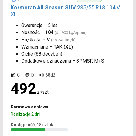
Kormoran All Season SUV
235/55 R18 104 V
XL
Gwarancja – 5 lat
Nośność –
104
(do 900 kg/oponę)
Prędkość –
V
(do 240 km/h)
Wzmacniane – TAK
(XL)
Ciche (68 decybeli)
Dodatkowe oznaczenia – 3PMSF, M+S
C
D
68dB
492
zł/szt.
Darmowa dostawa
Realizacja 2 dni
Dostępność:
18 sztuk