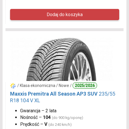
/ Klasa ekonomiczna / Nowe /
2025/2026
Maxxis Premitra All Season AP3 SUV
235/55
R18 104 V XL
Gwarancja – 2 lata
Nośność –
104
(do 900 kg/oponę)
Prędkość –
V
(do 240 km/h)