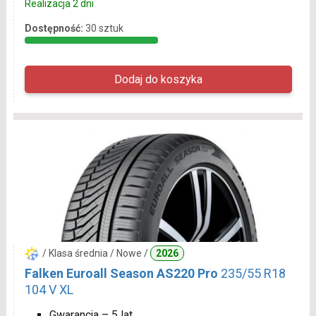
Realizacja 2 dni
Dostępność:
30 sztuk
/ Klasa średnia / Nowe /
2026
Falken Euroall Season AS220 Pro
235/55 R18
104 V XL
Gwarancja – 5 lat