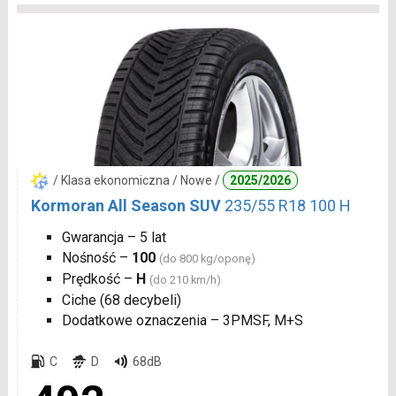
/ Klasa ekonomiczna / Nowe /
2025/2026
Kormoran All Season SUV
235/55 R18 100 H
Gwarancja – 5 lat
Nośność –
100
(do 800 kg/oponę)
Prędkość –
H
(do 210 km/h)
Ciche (68 decybeli)
Dodatkowe oznaczenia – 3PMSF, M+S
C
D
68dB