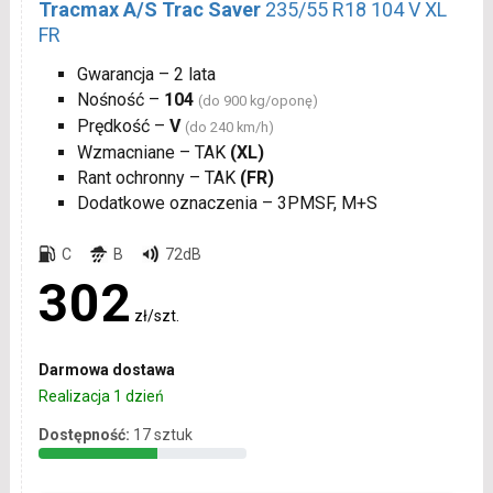
Tracmax A/S Trac Saver
235/55 R18 104 V XL
FR
Gwarancja – 2 lata
Nośność –
104
(do 900 kg/oponę)
Prędkość –
V
(do 240 km/h)
Wzmacniane – TAK
(XL)
Rant ochronny – TAK
(FR)
Dodatkowe oznaczenia – 3PMSF, M+S
C
B
72dB
302
zł/szt.
Darmowa dostawa
Realizacja 1 dzień
Dostępność:
17 sztuk