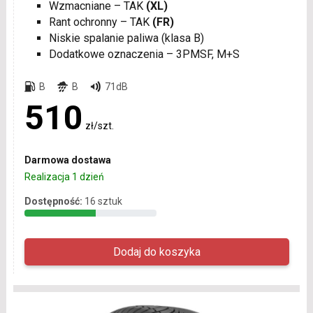
Wzmacniane – TAK
(XL)
Rant ochronny – TAK
(FR)
Niskie spalanie paliwa (klasa B)
Dodatkowe oznaczenia – 3PMSF, M+S
B
B
71dB
510
zł/szt.
Darmowa dostawa
Realizacja 1 dzień
Dostępność:
16 sztuk