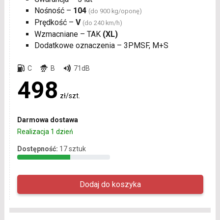
Nośność –
104
(do 900 kg/oponę)
Prędkość –
V
(do 240 km/h)
Wzmacniane – TAK
(XL)
Dodatkowe oznaczenia – 3PMSF, M+S
C
B
71dB
498
zł/szt.
Darmowa dostawa
Realizacja 1 dzień
Dostępność:
17 sztuk