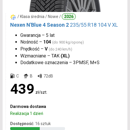
/ Klasa średnia / Nowe /
2026
Nexen N'Blue 4 Season 2
235/55 R18 104 V XL
Gwarancja – 5 lat
Nośność –
104
(do 900 kg/oponę)
Prędkość –
V
(do 240 km/h)
Wzmacniane – TAK
(XL)
Dodatkowe oznaczenia – 3PMSF, M+S
C
B
72dB
439
zł/szt.
Darmowa dostawa
Realizacja 1 dzień
Dostępność:
16 sztuk