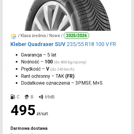
/ Klasa średnia / Nowe /
2025/2026
Kleber Quadraxer SUV
235/55 R18 100 V FR
Gwarancja – 5 lat
Nośność –
100
(do 800 kg/oponę)
Prędkość –
V
(do 240 km/h)
Rant ochronny – TAK
(FR)
Dodatkowe oznaczenia – 3PMSF, M+S
C
B
69dB
495
zł/szt.
Darmowa dostawa