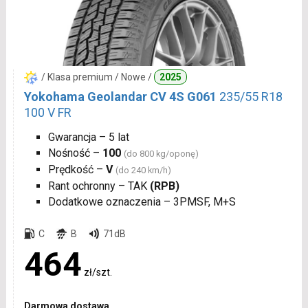
/ Klasa premium / Nowe /
2025
Yokohama Geolandar CV 4S G061
235/55 R18
100 V FR
Gwarancja – 5 lat
Nośność –
100
(do 800 kg/oponę)
Prędkość –
V
(do 240 km/h)
Rant ochronny – TAK
(RPB)
Dodatkowe oznaczenia – 3PMSF, M+S
C
B
71dB
464
zł/szt.
Darmowa dostawa