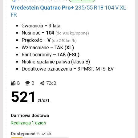
Vredestein Quatrac Pro+
235/55 R18 104 V XL
FR
Gwarancja – 3 lata
Nośność –
104
(do 900 kg/oponę)
Prędkość –
V
(do 240 km/h)
Wzmacniane – TAK
(XL)
Rant ochronny – TAK
(FSL)
Niskie spalanie paliwa (klasa B)
Dodatkowe oznaczenia – 3PMSF, M+S, EV
B
B
72dB
521
zł/szt.
Darmowa dostawa
Realizacja 1 dzień
Dostępność:
6 sztuk