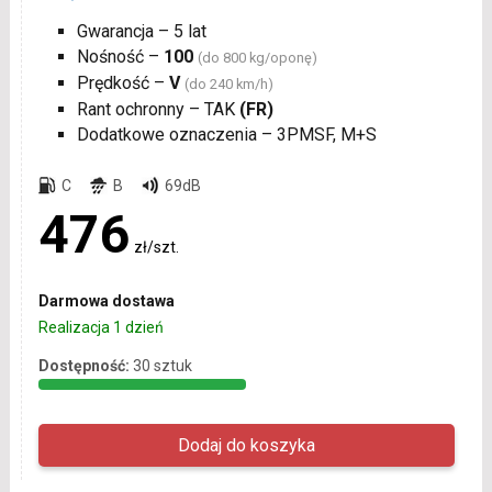
Gwarancja – 5 lat
Nośność –
100
(do 800 kg/oponę)
Prędkość –
V
(do 240 km/h)
Rant ochronny – TAK
(FR)
Dodatkowe oznaczenia – 3PMSF, M+S
C
B
69dB
476
zł/szt.
Darmowa dostawa
Realizacja 1 dzień
Dostępność:
30 sztuk