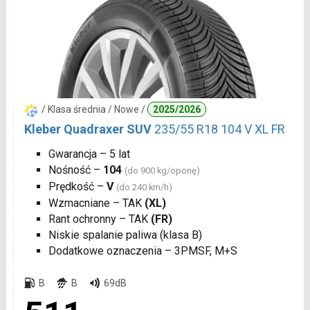
/ Klasa średnia / Nowe /
2025/2026
Kleber Quadraxer SUV
235/55 R18 104 V XL FR
Gwarancja – 5 lat
Nośność –
104
(do 900 kg/oponę)
Prędkość –
V
(do 240 km/h)
Wzmacniane – TAK
(XL)
Rant ochronny – TAK
(FR)
Niskie spalanie paliwa (klasa B)
Dodatkowe oznaczenia – 3PMSF, M+S
B
B
69dB