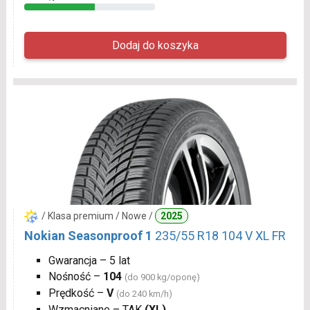
/ Klasa premium / Nowe /
2025
Nokian Seasonproof 1
235/55 R18 104 V XL FR
Gwarancja – 5 lat
Nośność –
104
(do 900 kg/oponę)
Prędkość –
V
(do 240 km/h)
Wzmacniane – TAK
(XL)