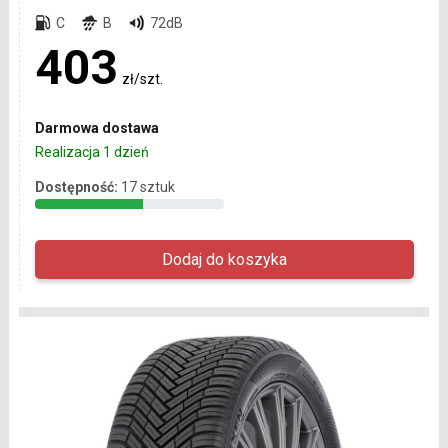
C
B
72dB
403
zł/szt.
Darmowa dostawa
Realizacja 1 dzień
Dostępność:
17 sztuk