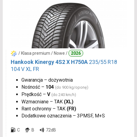
/ Klasa premium / Nowe /
2026
Hankook Kinergy 4S2 X H750A
235/55 R18
104 V XL FR
Gwarancja – dożywotnia
Nośność –
104
(do 900 kg/oponę)
Prędkość –
V
(do 240 km/h)
Wzmacniane – TAK
(XL)
Rant ochronny – TAK
(FR)
Dodatkowe oznaczenia – 3PMSF, M+S
C
B
72dB