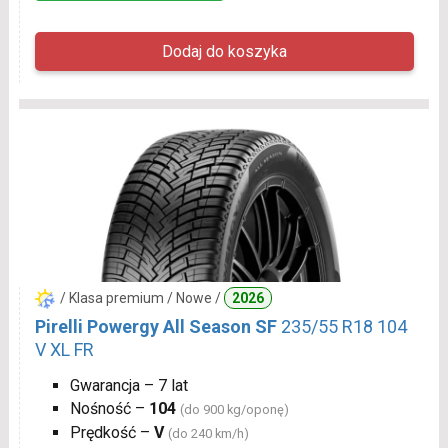
/ Klasa premium / Nowe /
2026
Pirelli Powergy All Season SF
235/55 R18 104
V XL FR
Gwarancja – 7 lat
Nośność –
104
(do 900 kg/oponę)
Prędkość –
V
(do 240 km/h)