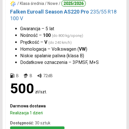
/ Klasa średnia / Nowe /
2025/2026
Falken Euroall Season AS220 Pro
235/55 R18
100 V
Gwarancja – 5 lat
Nośność –
100
(do 800 kg/oponę)
Prędkość –
V
(do 240 km/h)
Homologacja – Volkswagen (
VW
)
Niskie spalanie paliwa (klasa B)
Dodatkowe oznaczenia – 3PMSF, M+S
B
B
72dB
500
zł/szt.
Darmowa dostawa
Realizacja 1 dzień
Dostępność:
30 sztuk