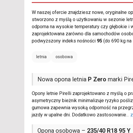
W naszej ofercie znajdziesz nowe, oryginalne 
stworzono z myślą o użytkowaniu w sezonie let
odporna na wysokie temperatury czy głębokie i
zaprojektowana zarówno dla samochodów osobow
podwyższony indeks nośności
95
(do 690 kg na 
letnia
osobowa
Nowa opona letnia
P Zero
marki Pire
Opony letnie Pirelli zaprojektowano z myślą o p
asymetryczny bieżnik minimalizuje ryzyko pośl
gumowa zapewnia wysoką odporność na przegrza
jazdy w upalne dni. Dodatkowo zastosowanie
...
z
Opona osobowa –
235/40 R18 95 Y