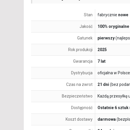
Stan
fabrycznie
nowe
Jakość
100% oryginalne
Gatunek
pierwszy
(najlep
Rok produkcji
2025
Gwarancja
7 lat
Dystrybucja
oficjalna w Polsce
Czas na zwrot
21 dni
(bez podan
Bezpieczeństwo
Każdą przesyłkę 
Dostępność
Ostatnie 6 sztuk
Koszt dostawy
darmowa
(bezpł