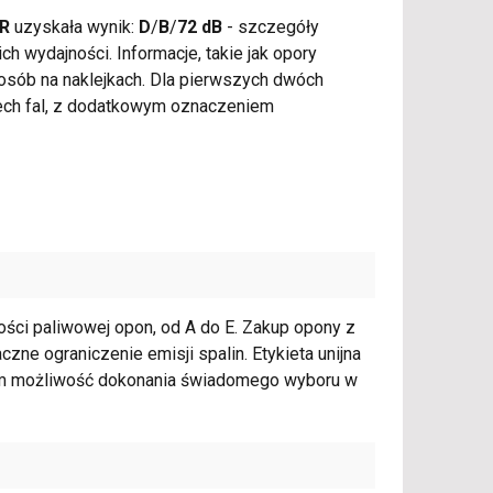
FR
uzyskała wynik:
D
/
B
/
72 dB
- szczegóły
h wydajności. Informacje, takie jak opory
osób na naklejkach. Dla pierwszych dwóch
zech fal, z dodatkowym oznaczeniem
ności paliwowej opon, od A do E. Zakup opony z
aczne ograniczenie emisji spalin. Etykieta unijna
com możliwość dokonania świadomego wyboru w