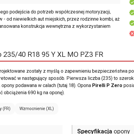
go podejścia do potrzeb współczesnej motoryzacji,
 - od niewielkich aut miejskich, przez rodzinne kombi, aż
wansowana konstrukcja wewnętrzna z wykorzystaniem
ro 235/40 R18 95 Y XL MO PZ3 FR
rojektowane zostały z myślą o zapewnieniu bezpieczeństwa p
etować w następujący sposób. Pierwsza liczba (235) to szeroko
ca opony podawana w calach (tutaj 18). Opona
Pirelli P Zero
posia
 obciążenia 690 kg na oponę).
y (FR)
Wzmocnienie (XL)
Specyfikacja
opony