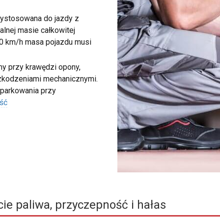
zystosowana do jazdy z
lnej masie całkowitej
40 km/h masa pojazdu musi
my przy krawędzi opony,
szkodzeniami mechanicznymi.
 parkowania przy
ść
ie paliwa, przyczepność i hałas