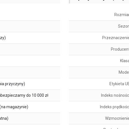
Rozmia
Sezo
szy)
Przeznaczeni
Producen
Klas
Mode
ia przyczyny)
Etykieta U
ubezpieczamy do 10 000 zł
Indeks nośnośc
(na magazynie)
Indeks prędkośc
atna)
Wzmocnieni