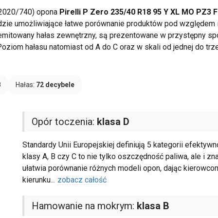
 2020/740) opona
Pirelli P Zero 235/40 R18 95 Y XL MO PZ3 
zędzie umożliwiające łatwe porównanie produktów pod względem ic
i emitowany hałas zewnętrzny, są prezentowane w przystępny sp
oziom hałasu natomiast od A do C oraz w skali od jednej do tr
B
Hałas:
72 decybele
Opór toczenia:
klasa D
Standardy Unii Europejskiej definiują 5 kategorii efektyw
klasy A, B czy C to nie tylko oszczędność paliwa, ale i zn
ułatwia porównanie różnych modeli opon, dając kierow
kierunku
...
zobacz całość
Hamowanie na mokrym:
klasa B