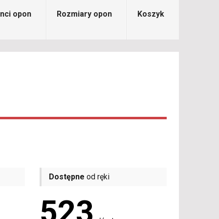
nci opon
Rozmiary opon
Koszyk
Dostępne
od ręki
523