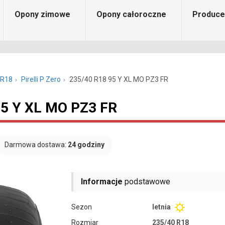
Opony zimowe
Opony całoroczne
Produce
 R18
Pirelli P Zero
235/40 R18 95 Y XL MO PZ3 FR
 95 Y XL MO PZ3 FR
Darmowa dostawa:
24 godziny
Informacje
podstawowe
Sezon
letnia
Rozmiar
235/40 R18