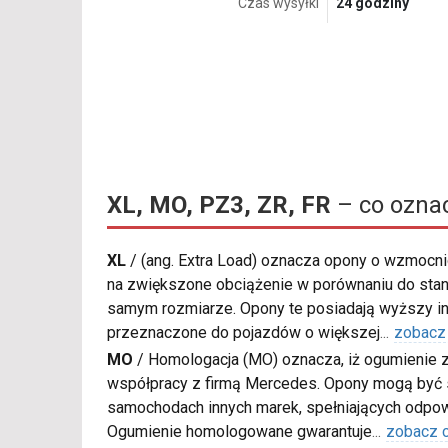
Czas wysyłki
24 godziny
XL, MO, PZ3, ZR, FR
– co ozna
XL
/
(ang. Extra Load) oznacza opony o wzmocnio
na zwiększone obciążenie w porównaniu do sta
samym rozmiarze. Opony te posiadają wyższy in
przeznaczone do pojazdów o większej
...
zobacz
MO
/
Homologacja (MO) oznacza, iż ogumienie 
współpracy z firmą Mercedes. Opony mogą być
samochodach innych marek, spełniających odpow
Ogumienie homologowane gwarantuje
...
zobacz 