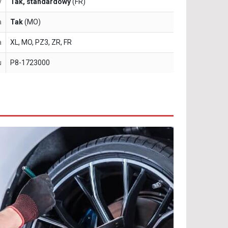
y
Tak, standardowy
(FR)
a
Tak
(MO)
a
XL, MO, PZ3, ZR, FR
u
P8-1723000