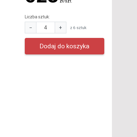
zł/szt.
Liczba sztuk:
−
+
z 6 sztuk