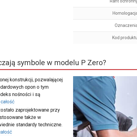
Rant ochronn
Homologacj
Oznaczeni
Kod produkt
czają symbole w modelu P Zero?
nej konstrukcji, pozwalającej
ndardowych opon o tym
deks nośności i są
 całość
zostało zaprojektowane przy
 stosowane także w
iednie standardy techniczne.
całość