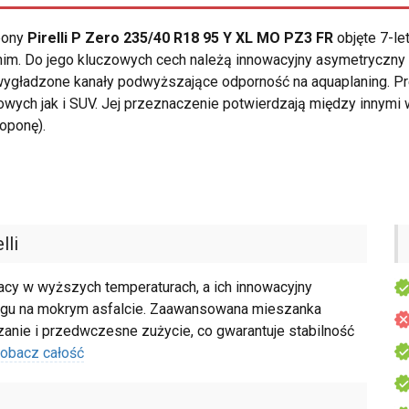
opony
Pirelli P Zero 235/40 R18 95 Y XL MO PZ3 FR
objęte 7-le
nim. Do jego kluczowych cech należą innowacyjny asymetryczny
 wygładzone kanały podwyższające odporność na aquaplaning. 
ych jak i SUV. Jej przeznaczenie potwierdzają między innymi 
oponę).
lli
racy w wyższych temperaturach, a ich innowacyjny
izgu na mokrym asfalcie. Zaawansowana mieszanka
nie i przedwczesne zużycie, co gwarantuje stabilność
obacz całość