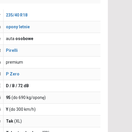
r
235/40 R18
n
opony letnie
e
auta
osobowe
t
Pirelli
a
premium
l
P Zero
E
D / B / 72 dB
i
95
(do 690 kg/oponę)
i
Y
(do 300 km/h)
e
Tak
(XL)