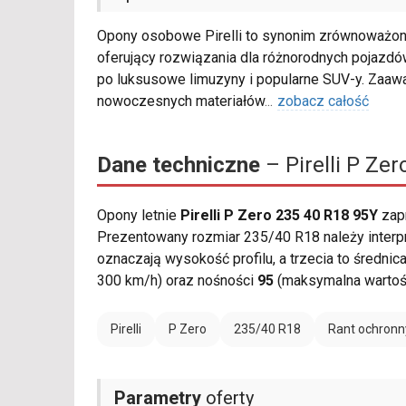
Opony osobowe Pirelli to synonim zrównoważone
oferujący rozwiązania dla różnorodnych pojazdów
po luksusowe limuzyny i popularne SUV-y. Zaa
nowoczesnych materiałów
...
zobacz całość
Dane techniczne
– Pirelli P Ze
Opony letnie
Pirelli P Zero 235 40 R18 95Y
zap
Prezentowany rozmiar 235/40 R18 należy interpr
oznaczają wysokość profilu, a trzecia to średni
300 km/h) oraz nośności
95
(maksymalna wartość
Pirelli
P Zero
235/40 R18
Rant ochronn
Parametry
oferty