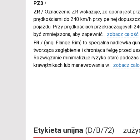
PZ3
/
ZR
/
Oznaczenie ZR wskazuje, że opona jest pr
prędkościami do 240 km/h przy pełnej dopuszcza
pojazdu. Przy prędkościach przekraczających 2
być zmniejszona, aby zapewnić
...
zobacz całość
FR
/
(ang. Flange Rim) to specjalna nadlewka gu
tworząca zagłębienie i chroniąca felgę przed u
Rozwiązanie minimalizuje ryzyko otarć podczas
krawężnikach lub manewrowania w
...
zobacz cało
Etykieta unijna
(D/B/72) – zużyc