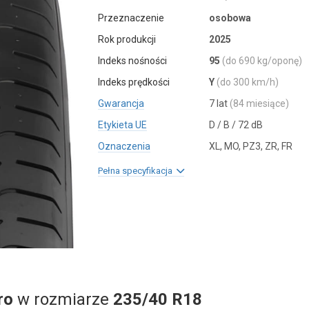
Przeznaczenie
osobowa
Rok produkcji
2025
Indeks nośności
95
(do 690 kg/oponę)
Indeks prędkości
Y
(do 300 km/h)
Gwarancja
7 lat
(84 miesiące)
Etykieta UE
D / B / 72 dB
Oznaczenia
XL, MO, PZ3, ZR, FR
Pełna specyfikacja
ro
w rozmiarze
235/40 R18