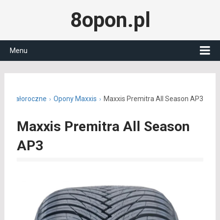
8opon.pl
Menu
ony całoroczne
Opony Maxxis
Maxxis Premitra All Season AP3
Maxxis Premitra All Season
AP3