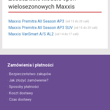
wielosezonowych Maxxis
Maxxis Premitra All Season AP3
(od 13 do 20 cali)
Maxxis Premitra All Season AP3 SUV
(od 15 do 20 cali)
Maxxis VanSmart A/S AL2
(od 14 do 17 cali)
Zamówienia i płatności
· Bezpieczeństwo zakupów
· Jak złożyć zamówienie?
· Sposoby płatności
· Koszt dostawy
· Czas dostawy