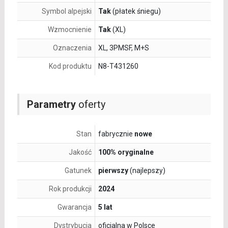
Symbol alpejski
Tak
(płatek śniegu)
Wzmocnienie
Tak
(XL)
Oznaczenia
XL, 3PMSF, M+S
Kod produktu
N8-T431260
Parametry
oferty
Stan
fabrycznie
nowe
Jakość
100% oryginalne
Gatunek
pierwszy
(najlepszy)
Rok produkcji
2024
Gwarancja
5 lat
Dystrybucja
oficjalna w Polsce