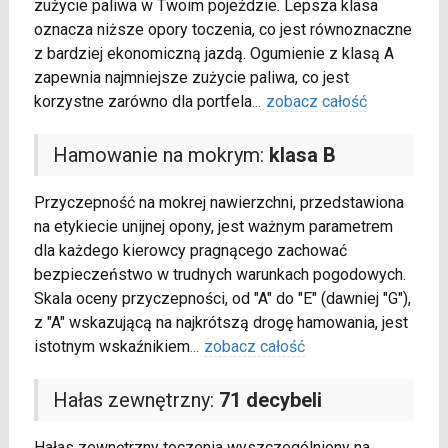
zużycie paliwa w Twoim pojeździe. Lepsza klasa
oznacza niższe opory toczenia, co jest równoznaczne
z bardziej ekonomiczną jazdą. Ogumienie z klasą A
zapewnia najmniejsze zużycie paliwa, co jest
korzystne zarówno dla portfela
...
zobacz całość
Hamowanie na mokrym:
klasa B
Przyczepność na mokrej nawierzchni, przedstawiona
na etykiecie unijnej opony, jest ważnym parametrem
dla każdego kierowcy pragnącego zachować
bezpieczeństwo w trudnych warunkach pogodowych.
Skala oceny przyczepności, od "A" do "E" (dawniej "G"),
z "A" wskazującą na najkrótszą drogę hamowania, jest
istotnym wskaźnikiem
...
zobacz całość
Hałas zewnętrzny:
71 decybeli
Hałas zewnętrzny toczenia wyszczególniony na