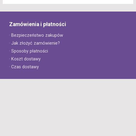
Zamówienia i płatności
· Bezpieczeństwo zakupów
· Jak złożyć zamówienie?
· Sposoby płatności
· Koszt dostawy
· Czas dostawy
Obsługa klienta
· Zwroty
· Reklamacje
· Najczęściej zadawane pytania
· Gwarancja na opony
· Kontakt