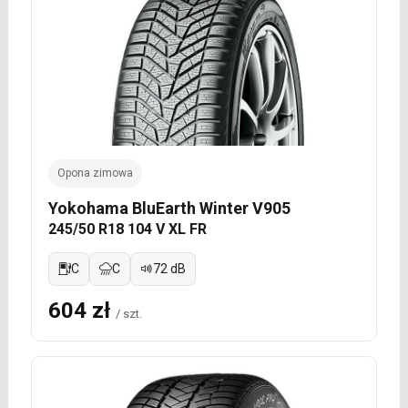
Opona zimowa
Yokohama BluEarth Winter V905
245/50 R18 104 V XL FR
C
C
72 dB
604 zł
/ szt.