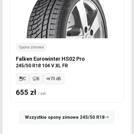
Opona zimowa
Falken Eurowinter HS02 Pro
245/50 R18 104 V XL FR
C
B
70 dB
655 zł
/ szt.
Wszystkie opony zimowe 245/50 R18