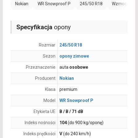
Nokian
WR Snowproof P
245/50 R18
Wzmocnienie
Specyfikacja
opony
Rozmiar
245/50 R18
Sezon
opony zimowe
Przeznaczenie
auta
osobowe
Producent
Nokian
Klasa
premium
Model
WR Snowproof P
Etykieta UE
B / B / 71 dB
Indeks nośności
104
(do 900 kg/oponę)
Indeks prędkości
V
(do 240 km/h)