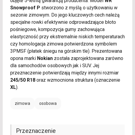
objęte 5-letnią gwarancją producenta. Model
WR
Snowproof P
stworzono z myślą o użytkowaniu w
sezonie zimowym. Do jego kluczowych cech należą
specjalne rowki efektywnie odprowadzające błoto
pośniegowe, kompozycja gumy zachowująca
elastyczność przy ekstremalnie niskich temperaturach
czy homologacja zimowa potwierdzona symbolem
3PMSF (płatek śniegu na górskim tle). Prezentowana
opona marki
Nokian
została zaprojektowana zarówno
dla samochodów osobowych jak i SUV. Jej
przeznaczenie potwierdzają między innymi rozmiar
245/50 R18
oraz wzmocniona struktura (oznaczenie
XL
).
zimowa
osobowa
Przeznaczenie