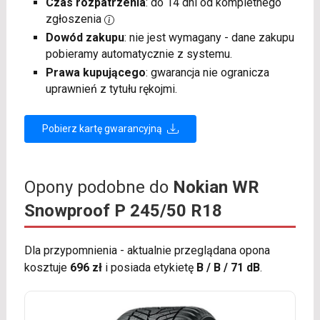
Czas rozpatrzenia
: do 14 dni od kompletnego
zgłoszenia
Dowód zakupu
: nie jest wymagany - dane zakupu
pobieramy automatycznie z systemu.
Prawa kupującego
: gwarancja nie ogranicza
uprawnień z tytułu rękojmi.
Pobierz kartę gwarancyjną
Opony podobne do
Nokian WR
Snowproof P 245/50 R18
Dla przypomnienia - aktualnie przeglądana opona
kosztuje
696 zł
i posiada etykietę
B / B / 71 dB
.