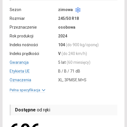
Sezon
zimowa
Rozmiar
245/50 R18
Przeznaczenie
osobowa
Rok produkcji
2024
Indeks nośności
104
(do 900 kg/oponę)
Indeks prędkości
V
(do 240 km/h)
Gwarancja
5 lat
(60 miesięcy)
Etykieta UE
B / B / 71 dB
Oznaczenia
XL, 3PMSF, M+S
Pełna specyfikacja
Dostępne
od ręki