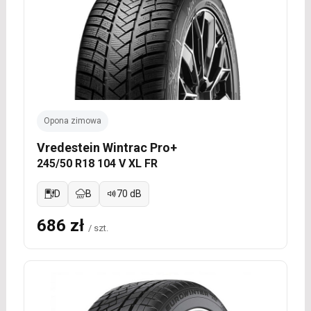
Opona zimowa
Vredestein Wintrac Pro+
245/50 R18 104 V XL FR
D
B
70 dB
686 zł
/ szt.