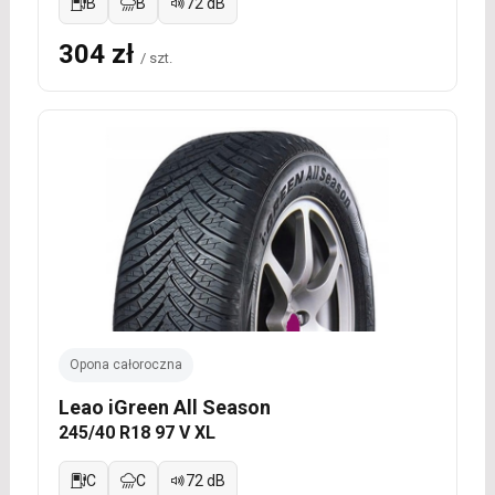
B
B
72 dB
304 zł
/ szt.
Opona całoroczna
Leao iGreen All Season
245/40 R18 97 V XL
C
C
72 dB