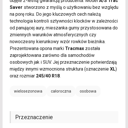
objęte 2-letnią gwarancją producenta. Model
A/S Trac
Saver
stworzono z myślą o użytkowaniu bez względu
na porę roku. Do jego kluczowych cech należą
technologia kontroli sztywności klocków w zależności
od panującej aury, mieszanka gumy przystosowana do
zmiennych warunków atmosferycznych czy
nowoczesny kierunkowy wzór rowków bieżnika.
Prezentowana opona marki
Tracmax
została
zaprojektowana zarówno dla samochodów
osobowych jak i SUV. Jej przeznaczenie potwierdzają
między innymi wzmocniona struktura (oznaczenie
XL
)
oraz rozmiar
245/40 R18
.
wielosezonowa
całoroczna
osobowa
Przeznaczenie