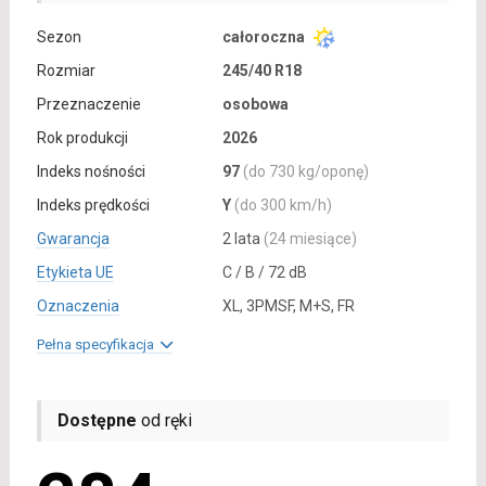
Sezon
całoroczna
Rozmiar
245/40 R18
Przeznaczenie
osobowa
Rok produkcji
2026
Indeks nośności
97
(do 730 kg/oponę)
Indeks prędkości
Y
(do 300 km/h)
Gwarancja
2 lata
(24 miesiące)
Etykieta UE
C / B / 72 dB
Oznaczenia
XL, 3PMSF, M+S, FR
Pełna specyfikacja
Dostępne
od ręki