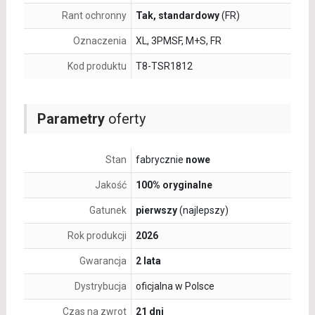
Rant ochronny
Tak, standardowy
(FR)
Oznaczenia
XL, 3PMSF, M+S, FR
Kod produktu
T8-TSR1812
Parametry
oferty
Stan
fabrycznie
nowe
Jakość
100% oryginalne
Gatunek
pierwszy
(najlepszy)
Rok produkcji
2026
Gwarancja
2 lata
Dystrybucja
oficjalna w Polsce
Czas na zwrot
21 dni