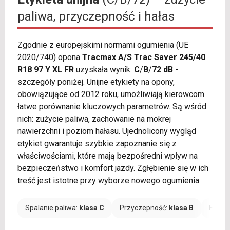
paliwa, przyczepność i hałas
Zgodnie z europejskimi normami ogumienia (UE
2020/740) opona
Tracmax A/S Trac Saver 245/40
R18 97 Y XL FR
uzyskała wynik:
C
/
B
/
72 dB
-
szczegóły poniżej. Unijne etykiety na opony,
obowiązujące od 2012 roku, umożliwiają kierowcom
łatwe porównanie kluczowych parametrów. Są wśród
nich: zużycie paliwa, zachowanie na mokrej
nawierzchni i poziom hałasu. Ujednolicony wygląd
etykiet gwarantuje szybkie zapoznanie się z
właściwościami, które mają bezpośredni wpływ na
bezpieczeństwo i komfort jazdy. Zgłębienie się w ich
treść jest istotne przy wyborze nowego ogumienia.
Spalanie paliwa:
klasa C
Przyczepność:
klasa B
Hałas