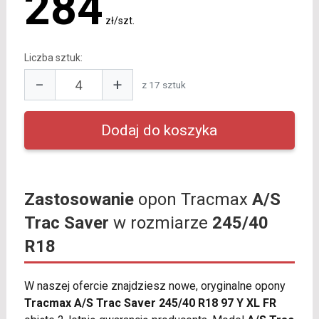
284
zł/szt.
Liczba sztuk:
−
+
z 17 sztuk
Zastosowanie
opon Tracmax
A/S
Trac Saver
w rozmiarze
245/40
R18
W naszej ofercie znajdziesz nowe, oryginalne opony
Tracmax A/S Trac Saver 245/40 R18 97 Y XL FR