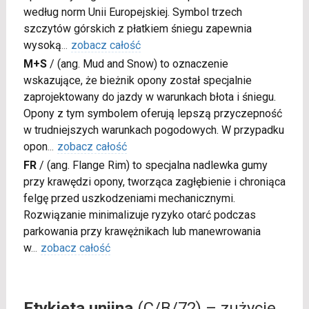
według norm Unii Europejskiej. Symbol trzech
szczytów górskich z płatkiem śniegu zapewnia
wysoką
...
zobacz całość
M+S
/
(ang. Mud and Snow) to oznaczenie
wskazujące, że bieżnik opony został specjalnie
zaprojektowany do jazdy w warunkach błota i śniegu.
Opony z tym symbolem oferują lepszą przyczepność
w trudniejszych warunkach pogodowych. W przypadku
opon
...
zobacz całość
FR
/
(ang. Flange Rim) to specjalna nadlewka gumy
przy krawędzi opony, tworząca zagłębienie i chroniąca
felgę przed uszkodzeniami mechanicznymi.
Rozwiązanie minimalizuje ryzyko otarć podczas
parkowania przy krawężnikach lub manewrowania
w
...
zobacz całość
Etykieta unijna
(C/B/72) – zużycie