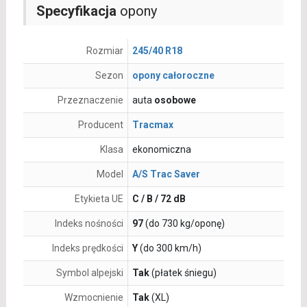
Specyfikacja
opony
Rozmiar
245/40 R18
Sezon
opony całoroczne
Przeznaczenie
auta
osobowe
Producent
Tracmax
Klasa
ekonomiczna
Model
A/S Trac Saver
Etykieta UE
C / B / 72 dB
Indeks nośności
97
(do 730 kg/oponę)
Indeks prędkości
Y
(do 300 km/h)
Symbol alpejski
Tak
(płatek śniegu)
Wzmocnienie
Tak
(XL)