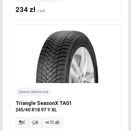
234 zł
/ szt.
Opona całoroczna
Triangle SeasonX TA01
245/40 R18 97 Y XL
C
B
72 dB