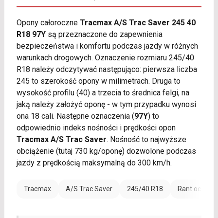
Opony całoroczne
Tracmax A/S Trac Saver 245 40
R18 97Y
są przeznaczone do zapewnienia
bezpieczeństwa i komfortu podczas jazdy w różnych
warunkach drogowych. Oznaczenie rozmiaru 245/40
R18 należy odczytywać następująco: pierwsza liczba
245 to szerokość opony w milimetrach. Druga to
wysokość profilu (40) a trzecia to średnica felgi, na
jaką należy założyć oponę - w tym przypadku wynosi
ona 18 cali. Następne oznaczenia (
97Y
) to
odpowiednio indeks nośności i prędkości opon
Tracmax A/S Trac Saver
. Nośność to najwyższe
obciążenie (tutaj 730 kg/oponę) dozwolone podczas
jazdy z prędkością maksymalną do 300 km/h.
Tracmax
A/S Trac Saver
245/40 R18
Rant ochronn