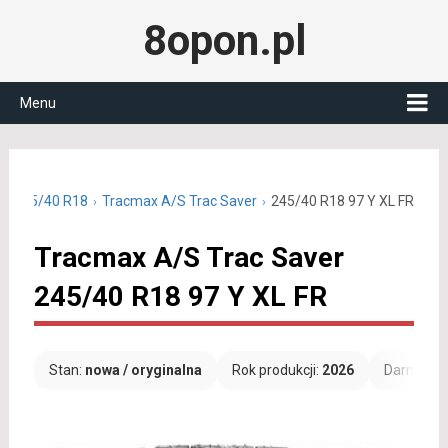
8opon.pl
Menu
ne 245/40 R18
Tracmax A/S Trac Saver
245/40 R18 97 Y XL FR
Tracmax A/S Trac Saver
245/40 R18 97 Y XL FR
Stan:
nowa / oryginalna
Rok produkcji:
2026
Darmowa 