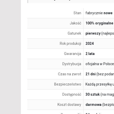
Stan
fabrycznie
nowe
Jakość
100% oryginalne
Gatunek
pierwszy
(najlep
Rok produkcji
2024
Gwarancja
2 lata
Dystrybucja
oficjalna w Polsce
Czas na zwrot
21 dni
(bez podan
Bezpieczeństwo
Każdą przesyłkę 
Dostępność
30 sztuk
(na mag
Koszt dostawy
darmowa
(bezpł