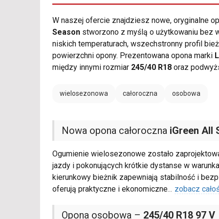
W naszej ofercie znajdziesz nowe, oryginalne 
Season
stworzono z myślą o użytkowaniu bez w
niskich temperaturach, wszechstronny profil bie
powierzchni opony. Prezentowana opona marki
między innymi rozmiar
245/40 R18
oraz podwyżs
wielosezonowa
całoroczna
osobowa
Nowa opona całoroczna
iGreen All
Ogumienie wielosezonowe zostało zaprojektowan
jazdy i pokonujących krótkie dystanse w warun
kierunkowy bieżnik zapewniają stabilność i bez
oferują praktyczne i ekonomiczne
...
zobacz cało
Opona osobowa –
245/40 R18 97 V