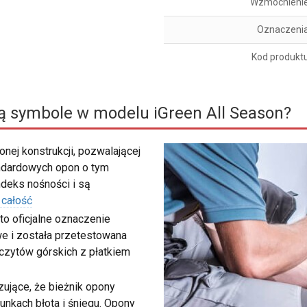
Wzmocnieni
Oznaczeni
Kod produkt
ą symbole w modelu iGreen All Season?
nej konstrukcji, pozwalającej
ndardowych opon o tym
deks nośności i są
 całość
to oficjalne oznaczenie
e i została przetestowana
zczytów górskich z płatkiem
ujące, że bieżnik opony
unkach błota i śniegu. Opony