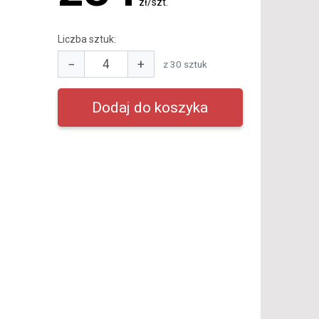
zł/szt.
Liczba sztuk:
−
+
z 30 sztuk