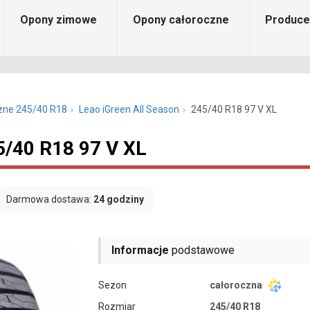
Opony zimowe
Opony całoroczne
Produce
zne 245/40 R18
Leao iGreen All Season
245/40 R18 97 V XL
5/40 R18 97 V XL
Darmowa dostawa:
24 godziny
Informacje
podstawowe
Sezon
całoroczna
Rozmiar
245/40 R18