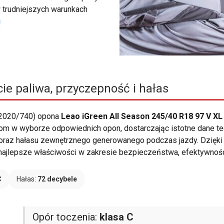
 trudniejszych warunkach
ć
ie paliwa, przyczepność i hałas
 2020/740) opona
Leao iGreen All Season 245/40 R18 97 V XL
om w wyborze odpowiednich opon, dostarczając istotne dane tec
 oraz hałasu zewnętrznego generowanego podczas jazdy. Dzięk
ą najlepsze właściwości w zakresie bezpieczeństwa, efektywnoś
C
Hałas:
72 decybele
Opór toczenia:
klasa C