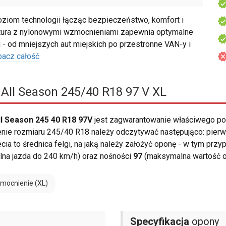
ziom technologii łącząc bezpieczeństwo, komfort i
tura z nylonowymi wzmocnieniami zapewnia optymalne
 - od mniejszych aut miejskich po przestronne VAN-y i
bacz całość
All Season 245/40 R18 97 V XL
l Season 245 40 R18 97V
jest zagwarantowanie właściwego p
enie rozmiaru 245/40 R18 należy odczytywać następująco: pier
zecia to średnica felgi, na jaką należy założyć oponę - w tym prz
na jazda do 240 km/h) oraz nośności
97
(maksymalna wartość o
mocnienie (XL)
Specyfikacja
opony