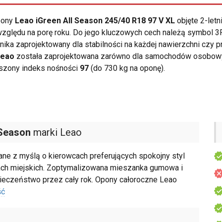
opony
Leao iGreen All Season 245/40 R18 97 V XL
objęte 2-let
zględu na porę roku. Do jego kluczowych cech należą symbol 
żnika zaprojektowany dla stabilności na każdej nawierzchni czy
Leao
została zaprojektowana zarówno dla samochodów osobowych
zony indeks nośności
97
(do 730 kg na oponę).
 Season
marki Leao
e z myślą o kierowcach preferujących spokojny styl
kach miejskich. Zoptymalizowana mieszanka gumowa i
pieczeństwo przez cały rok. Opony całoroczne Leao
ść