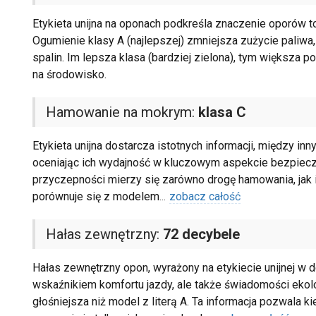
Etykieta unijna na oponach podkreśla znaczenie oporów t
Ogumienie klasy A (najlepszej) zmniejsza zużycie paliwa
spalin. Im lepsza klasa (bardziej zielona), tym większa 
na środowisko.
Hamowanie na mokrym:
klasa C
Etykieta unijna dostarcza istotnych informacji, między in
oceniając ich wydajność w kluczowym aspekcie bezpiec
przyczepności mierzy się zarówno drogę hamowania, jak i 
porównuje się z modelem
...
zobacz całość
Hałas zewnętrzny:
72 decybele
Hałas zewnętrzny opon, wyrażony na etykiecie unijnej w de
wskaźnikiem komfortu jazdy, ale także świadomości ekolo
głośniejsza niż model z literą A. Ta informacja pozwala