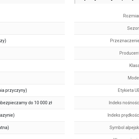
Rozmia
Sezo
szy)
Przeznaczeni
Producen
Klas
Mode
ia przyczyny)
Etykieta U
ubezpieczamy do 10 000 zł
Indeks nośnośc
azynie)
Indeks prędkośc
atna)
Symbol alpejsk