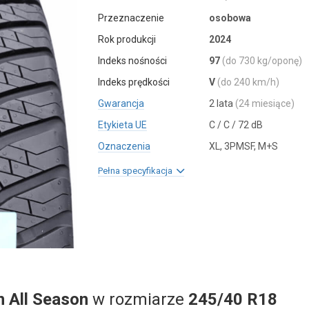
Przeznaczenie
osobowa
Rok produkcji
2024
Indeks nośności
97
(do 730 kg/oponę)
Indeks prędkości
V
(do 240 km/h)
Gwarancja
2 lata
(24 miesiące)
Etykieta UE
C / C / 72 dB
Oznaczenia
XL, 3PMSF, M+S
Pełna specyfikacja
n All Season
w rozmiarze
245/40 R18