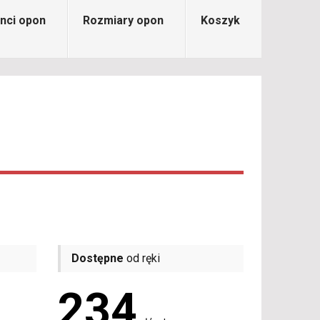
nci opon
Rozmiary opon
Koszyk
Dostępne
od ręki
234