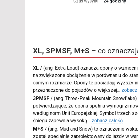
Czas wysyłki
24 godziny
XL, 3PMSF, M+S
– co oznaczaj
XL
/
(ang. Extra Load) oznacza opony o wzmocnio
na zwiększone obciążenie w porównaniu do sta
samym rozmiarze. Opony te posiadają wyższy in
przeznaczone do pojazdów o większej
...
zobacz
3PMSF
/
(ang. Three-Peak Mountain Snowflake) 
potwierdzające, że opona spełnia wymogi zimow
według norm Unii Europejskiej. Symbol trzech s
śniegu zapewnia wysoką
...
zobacz całość
M+S
/
(ang. Mud and Snow) to oznaczenie wskaz
został specjalnie zaprojektowany do jazdy w war