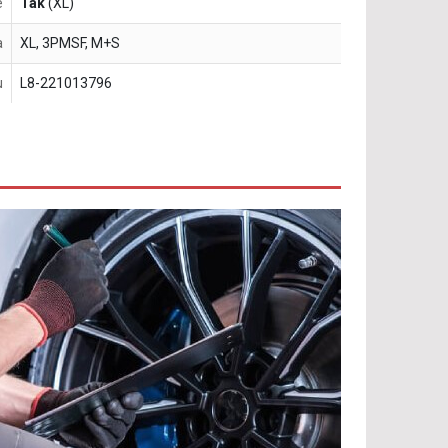
e
Tak
(XL)
a
XL, 3PMSF, M+S
u
L8-221013796