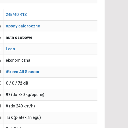
r
245/40 R18
n
opony całoroczne
e
auta
osobowe
t
Leao
a
ekonomiczna
l
iGreen All Season
E
C / C / 72 dB
i
97
(do 730 kg/oponę)
i
V
(do 240 km/h)
i
Tak
(płatek śniegu)