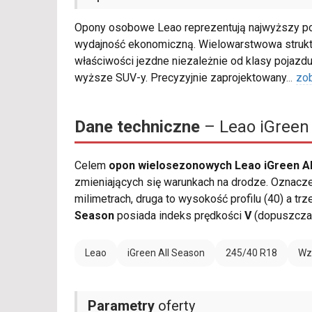
Opony osobowe Leao reprezentują najwyższy po
wydajność ekonomiczną. Wielowarstwowa struk
właściwości jezdne niezależnie od klasy pojazdu
wyższe SUV-y. Precyzyjnie zaprojektowany
...
zo
Dane techniczne
– Leao iGreen 
Celem
opon wielosezonowych Leao iGreen Al
zmieniających się warunkach na drodze. Oznacz
milimetrach, druga to wysokość profilu (40) a tr
Season
posiada indeks prędkości
V
(dopuszczal
Leao
iGreen All Season
245/40 R18
Wz
Parametry
oferty