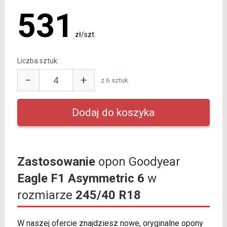
531
zł/szt.
Liczba sztuk:
−
+
z 6 sztuk
Zastosowanie
opon Goodyear
Eagle F1 Asymmetric 6
w
rozmiarze
245/40 R18
W naszej ofercie znajdziesz nowe, oryginalne opony