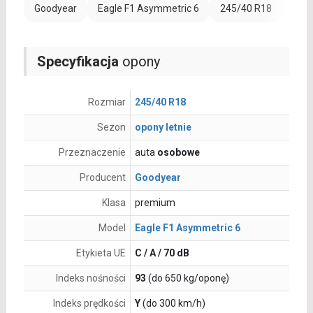
Goodyear
Eagle F1 Asymmetric 6
245/40 R18
Rant
Specyfikacja
opony
Rozmiar
245/40 R18
Sezon
opony letnie
Przeznaczenie
auta
osobowe
Producent
Goodyear
Klasa
premium
Model
Eagle F1 Asymmetric 6
Etykieta UE
C / A / 70 dB
Indeks nośności
93
(do 650 kg/oponę)
Indeks prędkości
Y
(do 300 km/h)