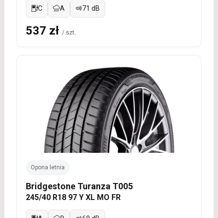
C
A
71 dB
537 zł
/ szt.
Opona letnia
Bridgestone Turanza T005
245/40 R18 97 Y XL MO FR