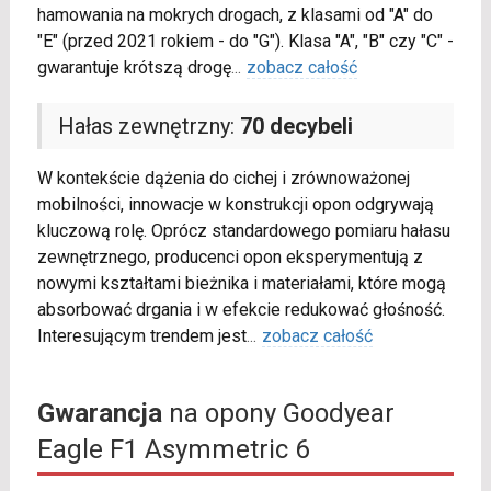
hamowania na mokrych drogach, z klasami od "A" do
"E" (przed 2021 rokiem - do "G"). Klasa "A", "B" czy "C" -
gwarantuje krótszą drogę
...
zobacz całość
Hałas zewnętrzny:
70 decybeli
W kontekście dążenia do cichej i zrównoważonej
mobilności, innowacje w konstrukcji opon odgrywają
kluczową rolę. Oprócz standardowego pomiaru hałasu
zewnętrznego, producenci opon eksperymentują z
nowymi kształtami bieżnika i materiałami, które mogą
absorbować drgania i w efekcie redukować głośność.
Interesującym trendem jest
...
zobacz całość
Gwarancja
na opony Goodyear
Eagle F1 Asymmetric 6