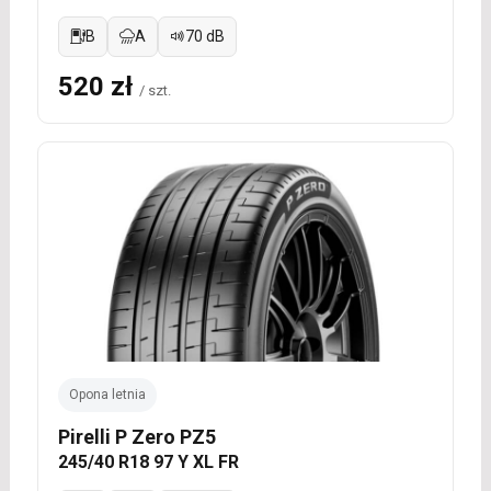
B
A
70 dB
520 zł
/ szt.
Opona letnia
Pirelli P Zero PZ5
245/40 R18 97 Y XL FR