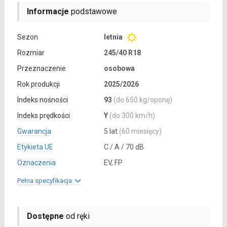
Informacje
podstawowe
Sezon
letnia
Rozmiar
245/40 R18
Przeznaczenie
osobowa
Rok produkcji
2025/2026
Indeks nośności
93
(do 650 kg/oponę)
Indeks prędkości
Y
(do 300 km/h)
Gwarancja
5 lat
(60 miesięcy)
Etykieta UE
C / A / 70 dB
Oznaczenia
EV, FP
Pełna specyfikacja
Dostępne
od ręki