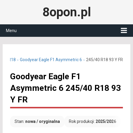
8opon.pl
Menu
5/40 R18
Goodyear Eagle F1 Asymmetric 6
245/40 R18 93 Y FR
Goodyear Eagle F1
Asymmetric 6 245/40 R18 93
Y FR
Stan:
nowa / oryginalna
Rok produkcji:
2025/2026
Dar