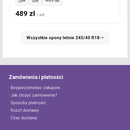
A
B
69 dB
489 zł
/ szt.
Wszystkie opony letnie 245/40 R18
Zamówienia i płatności
· Bezpieczeństwo zakupów
· Jak złożyć zamówienie?
· Sposoby płatności
· Koszt dostawy
· Czas dostawy