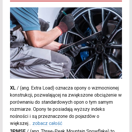
XL
/
(ang. Extra Load) oznacza opony o wzmocnionej
konstrukcji, pozwalającej na zwiększone obciążenie w
porównaniu do standardowych opon o tym samym
rozmiarze. Opony te posiadają wyższy indeks
nośności i są przeznaczone do pojazdów o
większej
...
zobacz całość
3PMSF
/
(ang. Three-Peak Mountain Snowflake) to