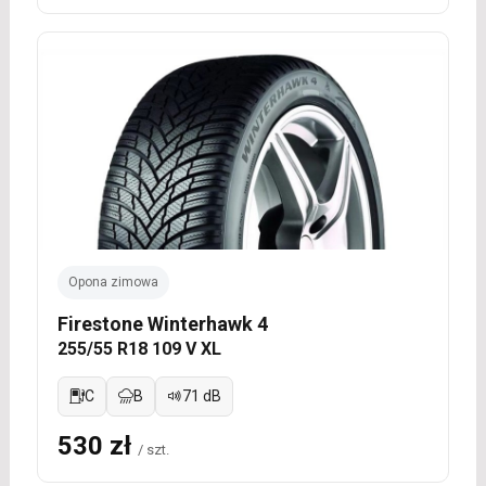
Opona zimowa
Firestone Winterhawk 4
255/55 R18 109 V XL
C
B
71 dB
530 zł
/ szt.