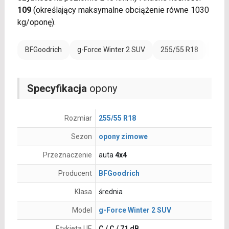
109
(określający maksymalne obciążenie równe 1030
kg/oponę).
BFGoodrich
g-Force Winter 2 SUV
255/55 R18
Wzmo
Specyfikacja
opony
Rozmiar
255/55 R18
Sezon
opony zimowe
Przeznaczenie
auta
4x4
Producent
BFGoodrich
Klasa
średnia
Model
g-Force Winter 2 SUV
Etykieta UE
C / C / 71 dB