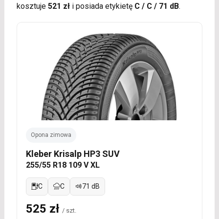
kosztuje
521 zł
i posiada etykietę
C / C / 71 dB
.
Opona zimowa
Kleber Krisalp HP3 SUV
255/55 R18 109 V XL
C
C
71 dB
525 zł
/ szt.