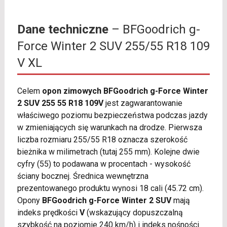
Dane techniczne
– BFGoodrich g-
Force Winter 2 SUV 255/55 R18 109
V XL
Celem
opon zimowych BFGoodrich g-Force Winter
2 SUV 255 55 R18 109V
jest zagwarantowanie
właściwego poziomu bezpieczeństwa podczas jazdy
w zmieniających się warunkach na drodze. Pierwsza
liczba rozmiaru 255/55 R18 oznacza szerokość
bieżnika w milimetrach (tutaj 255 mm). Kolejne dwie
cyfry (55) to podawana w procentach - wysokość
ściany bocznej. Średnica wewnętrzna
prezentowanego produktu wynosi 18 cali (45.72 cm).
Opony
BFGoodrich g-Force Winter 2 SUV
mają
indeks prędkości
V
(wskazujący dopuszczalną
szybkość na poziomie 240 km/h) i indeks nośności