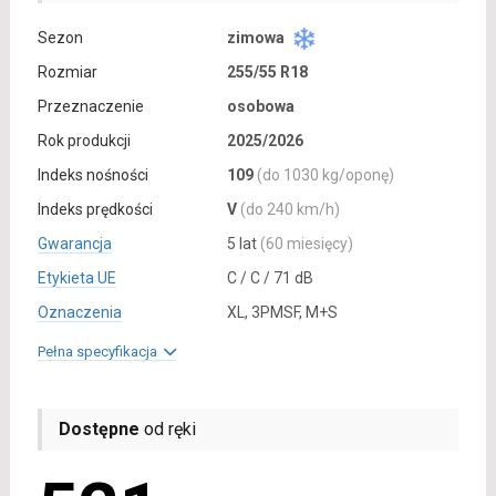
Sezon
zimowa
Rozmiar
255/55 R18
Przeznaczenie
osobowa
Rok produkcji
2025/2026
Indeks nośności
109
(do 1030 kg/oponę)
Indeks prędkości
V
(do 240 km/h)
Gwarancja
5 lat
(60 miesięcy)
Etykieta UE
C / C / 71 dB
Oznaczenia
XL, 3PMSF, M+S
Pełna specyfikacja
Dostępne
od ręki