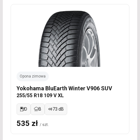
Opona zimowa
Yokohama BluEarth Winter V906 SUV
255/55 R18 109 V XL
D
B
73 dB
535 zł
/ szt.