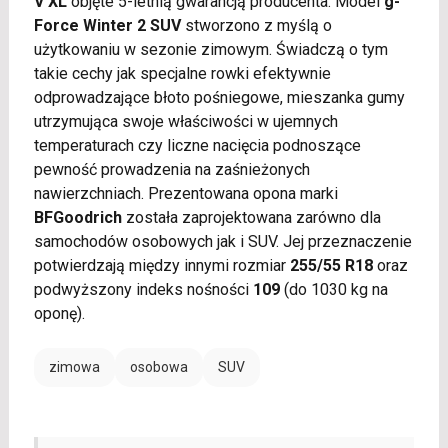
V XL
objęte 5-letnią gwarancją producenta. Model
g-
Force Winter 2 SUV
stworzono z myślą o
użytkowaniu w sezonie zimowym. Świadczą o tym
takie cechy jak specjalne rowki efektywnie
odprowadzające błoto pośniegowe, mieszanka gumy
utrzymująca swoje właściwości w ujemnych
temperaturach czy liczne nacięcia podnoszące
pewność prowadzenia na zaśnieżonych
nawierzchniach. Prezentowana opona marki
BFGoodrich
została zaprojektowana zarówno dla
samochodów osobowych jak i SUV. Jej przeznaczenie
potwierdzają między innymi rozmiar
255/55 R18
oraz
podwyższony indeks nośności
109
(do 1030 kg na
oponę).
zimowa
osobowa
SUV