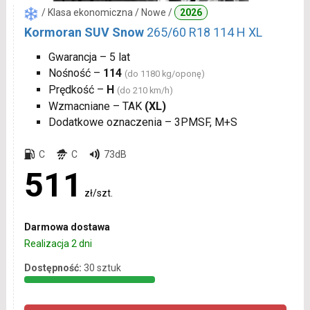
/ Klasa ekonomiczna / Nowe /
2026
Kormoran SUV Snow
265/60 R18 114 H XL
Gwarancja – 5 lat
Nośność –
114
(do 1180 kg/oponę)
Prędkość –
H
(do 210 km/h)
Wzmacniane – TAK
(XL)
Dodatkowe oznaczenia – 3PMSF, M+S
C
C
73dB
511
zł/szt.
Darmowa dostawa
Realizacja 2 dni
Dostępność:
30 sztuk