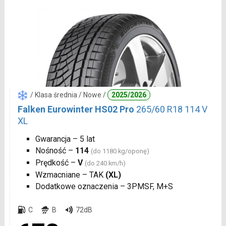
/ Klasa średnia / Nowe /
2025/2026
Falken Eurowinter HS02 Pro
265/60 R18 114 V
XL
Gwarancja – 5 lat
Nośność –
114
(do 1180 kg/oponę)
Prędkość –
V
(do 240 km/h)
Wzmacniane – TAK
(XL)
Dodatkowe oznaczenia – 3PMSF, M+S
C
B
72dB