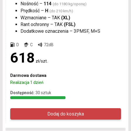
Nośność –
114
(do 1180 kg/oponę)
Prędkość –
H
(do 210 km/h)
Wzmacniane – TAK
(XL)
Rant ochronny – TAK
(FSL)
Dodatkowe oznaczenia – 3PMSF, M+S
D
C
72dB
618
zł/szt.
Darmowa dostawa
Realizacja 1 dzień
Dostępność:
30 sztuk