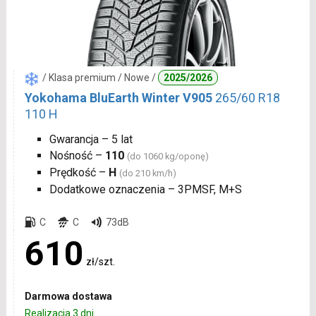
/ Klasa premium / Nowe /
2025/2026
Yokohama BluEarth Winter V905
265/60 R18
110 H
Gwarancja – 5 lat
Nośność –
110
(do 1060 kg/oponę)
Prędkość –
H
(do 210 km/h)
Dodatkowe oznaczenia – 3PMSF, M+S
C
C
73dB
610
zł/szt.
Darmowa dostawa
Realizacja 3 dni