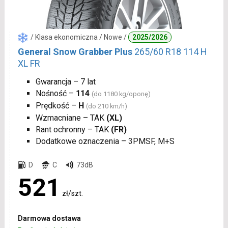
/ Klasa ekonomiczna / Nowe /
2025/2026
General Snow Grabber Plus
265/60 R18 114 H
XL FR
Gwarancja – 7 lat
Nośność –
114
(do 1180 kg/oponę)
Prędkość –
H
(do 210 km/h)
Wzmacniane – TAK
(XL)
Rant ochronny – TAK
(FR)
Dodatkowe oznaczenia – 3PMSF, M+S
D
C
73dB
521
zł/szt.
Darmowa dostawa