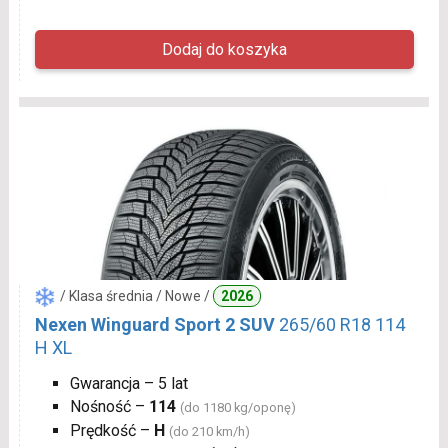
/ Klasa średnia / Nowe /
2026
Nexen Winguard Sport 2 SUV
265/60 R18 114
H XL
Gwarancja – 5 lat
Nośność –
114
(do 1180 kg/oponę)
Prędkość –
H
(do 210 km/h)