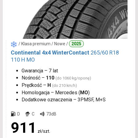
/ Klasa premium / Nowe /
2025
Continental 4x4 WinterContact
265/60 R18
110 H MO
Gwarancja – 7 lat
Nośność –
110
(do 1060 kg/oponę)
Prędkość –
H
(do 210 km/h)
Homologacja – Mercedes (
MO
)
Dodatkowe oznaczenia – 3PMSF, M+S
D
C
73dB
911
zł/szt.