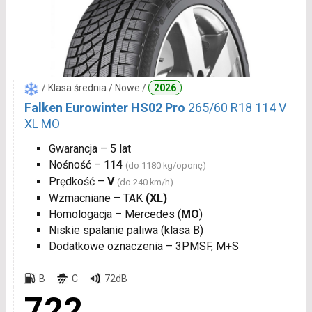
/ Klasa średnia / Nowe /
2026
Falken Eurowinter HS02 Pro
265/60 R18 114 V
XL MO
Gwarancja – 5 lat
Nośność –
114
(do 1180 kg/oponę)
Prędkość –
V
(do 240 km/h)
Wzmacniane – TAK
(XL)
Homologacja – Mercedes (
MO
)
Niskie spalanie paliwa (klasa B)
Dodatkowe oznaczenia – 3PMSF, M+S
B
C
72dB
722