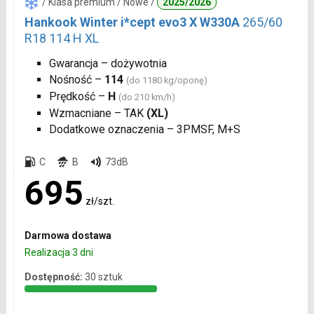
/ Klasa premium / Nowe /
2025/2026
Hankook Winter i*cept evo3 X W330A
265/60
R18 114 H XL
Gwarancja – dożywotnia
Nośność –
114
(do 1180 kg/oponę)
Prędkość –
H
(do 210 km/h)
Wzmacniane – TAK
(XL)
Dodatkowe oznaczenia – 3PMSF, M+S
C
B
73dB
695
zł/szt.
Darmowa dostawa
Realizacja 3 dni
Dostępność:
30 sztuk