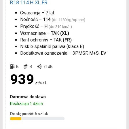
R18 114 H XL FR
Gwarancja – 7 lat
Nośność –
114
(do 1180 kg/oponę)
Prędkość –
H
(do 210 km/h)
Wzmacniane – TAK
(XL)
Rant ochronny – TAK
(FR)
Niskie spalanie paliwa (klasa B)
Dodatkowe oznaczenia – 3PMSF, M+S, EV
B
B
71dB
939
zł/szt.
Darmowa dostawa
Realizacja 1 dzień
Dostępność:
6 sztuk