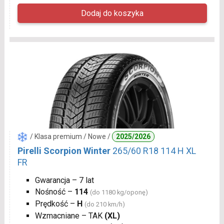
/ Klasa premium / Nowe /
2025/2026
Pirelli Scorpion Winter
265/60 R18 114 H XL
FR
Gwarancja – 7 lat
Nośność –
114
(do 1180 kg/oponę)
Prędkość –
H
(do 210 km/h)
Wzmacniane – TAK
(XL)