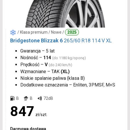
/ Klasa premium / Nowe /
2025
Bridgestone Blizzak 6
265/60 R18 114 V XL
Gwarancja – 5 lat
Nośność –
114
(do 1180 kg/oponę)
Prędkość –
V
(do 240 km/h)
Wzmacniane – TAK
(XL)
Niskie spalanie paliwa (klasa B)
Dodatkowe oznaczenia – Enliten, 3PMSF, M+S
B
B
72dB
847
zł/szt.
Darmowa dostawa