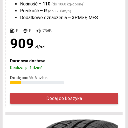
Nośność –
110
(do 1060 kg/oponę)
Prędkość –
R
(do 170 km/h)
Dodatkowe oznaczenia – 3PMSF, M+S
E
E
73dB
909
zł/szt.
Darmowa dostawa
Realizacja 1 dzień
Dostępność:
6 sztuk