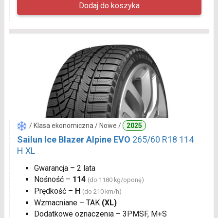
/ Klasa ekonomiczna / Nowe /
2025
Sailun Ice Blazer Alpine EVO
265/60 R18 114
H XL
Gwarancja – 2 lata
Nośność –
114
(do 1180 kg/oponę)
Prędkość –
H
(do 210 km/h)
Wzmacniane – TAK
(XL)
Dodatkowe oznaczenia – 3PMSF, M+S