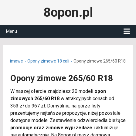
8opon.pl
Menu
ony zimowe
Opony zimowe 18 cali
Opony zimowe 265/60 R18
Opony zimowe 265/60 R18
W naszej ofercie znajdziesz 20 modeli
opon
zimowych 265/60 R18
w atrakcyjnych cenach od
353 zł do 967 zł. Domyślnie, na górze listy
prezentujemy najtańsze propozycje, niżej pozostałe
dostępne modele. Zestawienie odzwierciedla bieżące
promocje oraz zimowe wyprzedaże
i aktualizuje
się automatycznie. Na 8opon.pl masz darmową