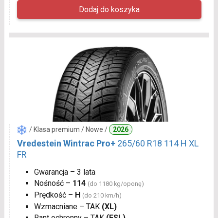
/ Klasa premium / Nowe /
2026
Vredestein Wintrac Pro+
265/60 R18 114 H XL
FR
Gwarancja – 3 lata
Nośność –
114
(do 1180 kg/oponę)
Prędkość –
H
(do 210 km/h)
Wzmacniane – TAK
(XL)
Rant ochronny – TAK
(FSL)