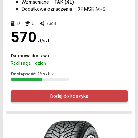
Wzmacniane – TAK
(XL)
Dodatkowe oznaczenia – 3PMSF, M+S
D
C
73dB
570
zł/szt.
Darmowa dostawa
Realizacja 1 dzień
Dostępność:
16 sztuk