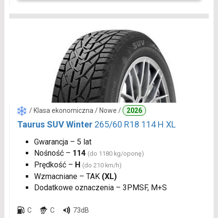
/ Klasa ekonomiczna / Nowe /
2026
Taurus SUV Winter
265/60 R18 114 H XL
Gwarancja – 5 lat
Nośność –
114
(do 1180 kg/oponę)
Prędkość –
H
(do 210 km/h)
Wzmacniane – TAK
(XL)
Dodatkowe oznaczenia – 3PMSF, M+S
C
C
73dB