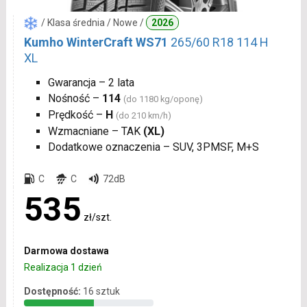
/ Klasa średnia / Nowe /
2026
Kumho WinterCraft WS71
265/60 R18 114 H
XL
Gwarancja – 2 lata
Nośność –
114
(do 1180 kg/oponę)
Prędkość –
H
(do 210 km/h)
Wzmacniane – TAK
(XL)
Dodatkowe oznaczenia – SUV, 3PMSF, M+S
C
C
72dB
535
zł/szt.
Darmowa dostawa
Realizacja 1 dzień
Dostępność:
16 sztuk