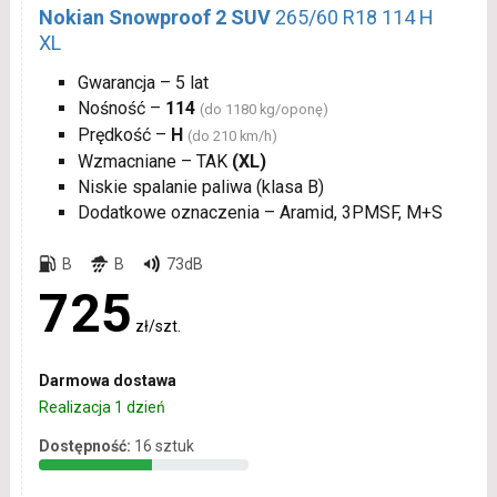
Nokian Snowproof 2 SUV
265/60 R18 114 H
XL
Gwarancja – 5 lat
Nośność –
114
(do 1180 kg/oponę)
Prędkość –
H
(do 210 km/h)
Wzmacniane – TAK
(XL)
Niskie spalanie paliwa (klasa B)
Dodatkowe oznaczenia – Aramid, 3PMSF, M+S
B
B
73dB
725
zł/szt.
Darmowa dostawa
Realizacja 1 dzień
Dostępność:
16 sztuk