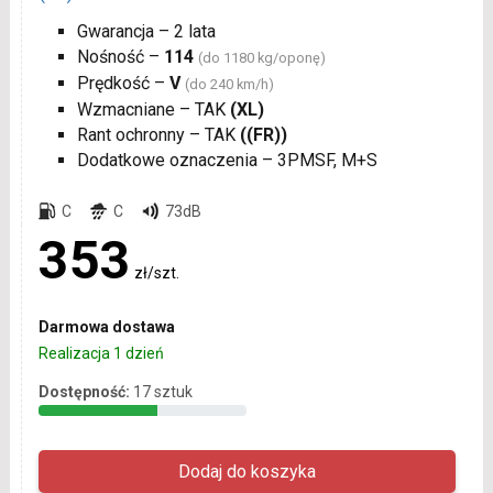
Gwarancja – 2 lata
Nośność –
114
(do 1180 kg/oponę)
Prędkość –
V
(do 240 km/h)
Wzmacniane – TAK
(XL)
Rant ochronny – TAK
((FR))
Dodatkowe oznaczenia – 3PMSF, M+S
C
C
73dB
353
zł/szt.
Darmowa dostawa
Realizacja 1 dzień
Dostępność:
17 sztuk