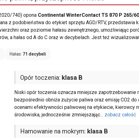
 2020/740) opona
Continental WinterContact TS 870 P 265/60
 znana z podobieństwa do etykiet sprzętu AGD/RTV, przedstawia 
wierzchni oraz poziomie hałasu zewnętrznego, umożliwiając po
ów, a hałas od A do C oraz w decybelach. Jest też wizualizowan
B
Hałas:
71 decybeli
Opór toczenia:
klasa B
Niski opór toczenia oznacza mniejsze zapotrzebowanie n
bezpośrednio obniża zużycie paliwa oraz emisję CO2 do 
ocenami efektywności paliwowej na etykiecie, kierowcy 
środowiska, jednocześnie zmniejszając
...
zobacz całość
Hamowanie na mokrym:
klasa B