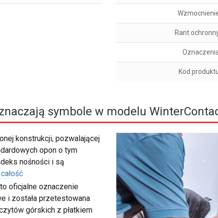
Wzmocnieni
Rant ochronn
Oznaczeni
Kod produkt
znaczają symbole w modelu WinterContac
nej konstrukcji, pozwalającej
ndardowych opon o tym
deks nośności i są
 całość
to oficjalne oznaczenie
e i została przetestowana
zczytów górskich z płatkiem