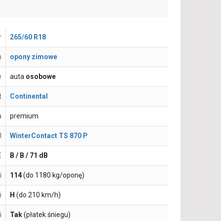
r
265/60 R18
n
opony zimowe
e
auta
osobowe
t
Continental
a
premium
l
WinterContact TS 870 P
E
B / B / 71 dB
i
114
(do 1180 kg/oponę)
i
H
(do 210 km/h)
i
Tak
(płatek śniegu)