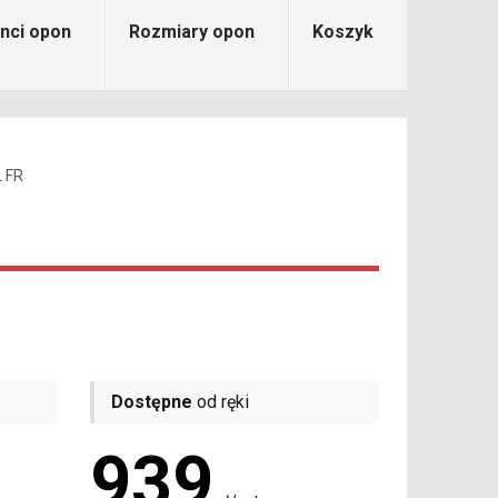
nci opon
Rozmiary opon
Koszyk
L FR
Dostępne
od ręki
939