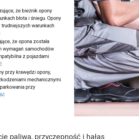
ujące, że bieżnik opony
unkach błota i śniegu. Opony
 trudniejszych warunkach
ć
ujące, że opona została
ych wymagań samochodów
ompatybilna z pojazdami
ć
my przy krawędzi opony,
szkodzeniami mechanicznymi.
 parkowania przy
ść
ie paliwa, przyczepność i hałas