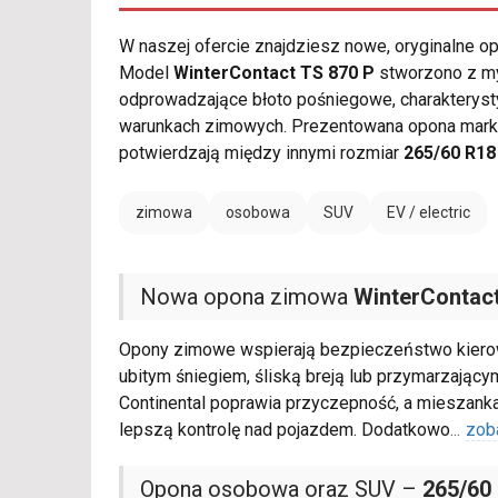
W naszej ofercie znajdziesz nowe, oryginalne 
Model
WinterContact TS 870 P
stworzono z my
odprowadzające błoto pośniegowe, charakteryst
warunkach zimowych. Prezentowana opona mar
potwierdzają między innymi rozmiar
265/60 R18
zimowa
osobowa
SUV
EV / electric
Nowa opona zimowa
WinterContact
Opony zimowe wspierają bezpieczeństwo kierow
ubitym śniegiem, śliską breją lub przymarzają
Continental poprawia przyczepność, a mieszank
lepszą kontrolę nad pojazdem. Dodatkowo
...
zob
Opona osobowa oraz SUV –
265/60