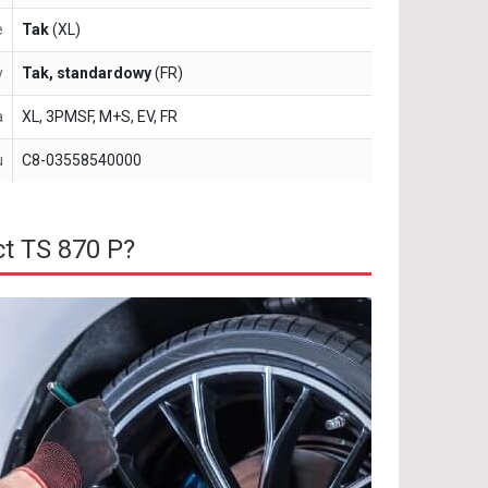
e
Tak
(XL)
y
Tak, standardowy
(FR)
a
XL, 3PMSF, M+S, EV, FR
u
C8-03558540000
t TS 870 P?