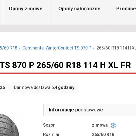
Opony zimowe
Opony całoroczne
Produce
5/60 R18
Continental WinterContact TS 870 P
265/60 R18 114 H X
 TS 870 P 265/60 R18 114 H XL FR
026
Darmowa dostawa:
24 godziny
Informacje
podstawowe
Sezon
zimowa
Rozmiar
265/60 R18