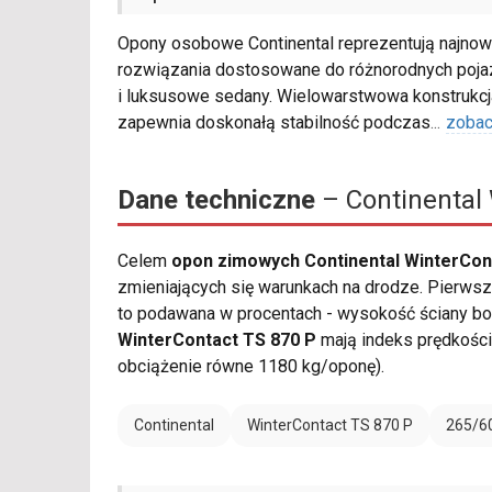
Opony osobowe Continental reprezentują najnowsz
rozwiązania dostosowane do różnorodnych poja
i luksusowe sedany. Wielowarstwowa konstruk
zapewnia doskonałą stabilność podczas
...
zobac
Dane techniczne
– Continental 
Celem
opon zimowych Continental WinterCon
zmieniających się warunkach na drodze. Pierwsza
to podawana w procentach - wysokość ściany bo
WinterContact TS 870 P
mają indeks prędkośc
obciążenie równe 1180 kg/oponę).
Continental
WinterContact TS 870 P
265/6