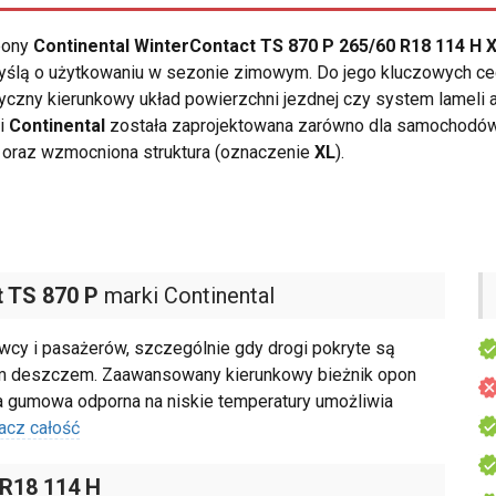
opony
Continental WinterContact TS 870 P 265/60 R18 114 H 
ślą o użytkowaniu w sezonie zimowym. Do jego kluczowych cec
yczny kierunkowy układ powierzchni jezdnej czy system lameli
ki
Continental
została zaprojektowana zarówno dla samochodów 
oraz wzmocniona struktura (oznaczenie
XL
).
 TS 870 P
marki Continental
cy i pasażerów, szczególnie gdy drogi pokryte są
cym deszczem. Zaawansowany kierunkowy bieżnik opon
a gumowa odporna na niskie temperatury umożliwia
acz całość
 R18 114 H