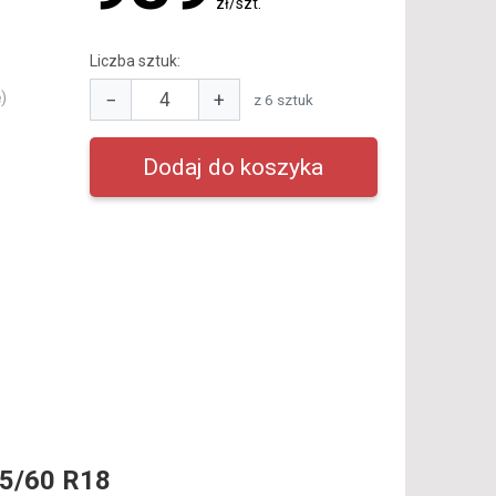
zł/szt.
Liczba sztuk:
−
+
)
z 6 sztuk
5/60 R18