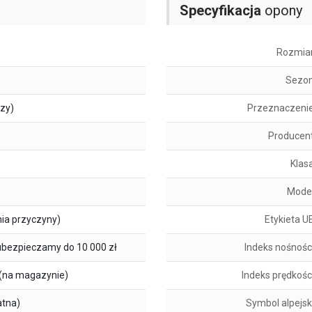
Specyfikacja
opony
Rozmia
Sezo
szy)
Przeznaczeni
Producen
Klas
Mode
ia przyczyny)
Etykieta U
ubezpieczamy do 10 000 zł
Indeks nośnośc
(na magazynie)
Indeks prędkośc
atna)
Symbol alpejsk