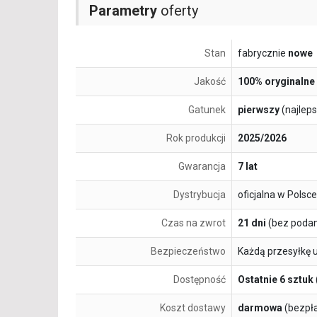
Parametry
oferty
Stan
fabrycznie
nowe
Jakość
100% oryginalne
Gatunek
pierwszy
(najlep
Rok produkcji
2025/2026
Gwarancja
7 lat
Dystrybucja
oficjalna w Polsce
Czas na zwrot
21 dni
(bez podan
Bezpieczeństwo
Każdą przesyłkę 
Dostępność
Ostatnie 6 sztuk
Koszt dostawy
darmowa
(bezpł