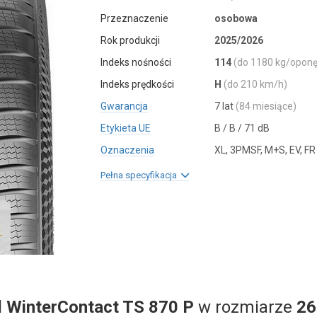
Przeznaczenie
osobowa
Rok produkcji
2025/2026
Indeks nośności
114
(do 1180 kg/oponę
Indeks prędkości
H
(do 210 km/h)
Gwarancja
7 lat
(84 miesiące)
Etykieta UE
B / B / 71 dB
Oznaczenia
XL, 3PMSF, M+S, EV, FR
Pełna specyfikacja
l
WinterContact TS 870 P
w rozmiarze
26