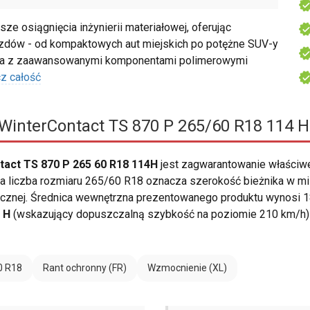
e osiągnięcia inżynierii materiałowej, oferując
zdów - od kompaktowych aut miejskich po potężne SUV-y
cja z zaawansowanymi komponentami polimerowymi
z całość
WinterContact TS 870 P 265/60 R18 114 H
tact TS 870 P 265 60 R18 114H
jest zagwarantowanie właści
 liczba rozmiaru 265/60 R18 oznacza szerokość bieżnika w mili
cznej. Średnica wewnętrzna prezentowanego produktu wynosi 18
i
H
(wskazujący dopuszczalną szybkość na poziomie 210 km/h) 
0 R18
Rant ochronny (FR)
Wzmocnienie (XL)