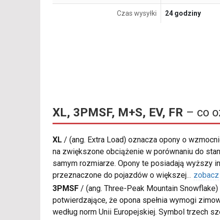
Czas wysyłki
24 godziny
XL, 3PMSF, M+S, EV, FR
– co o
XL
/
(ang. Extra Load) oznacza opony o wzmocnio
na zwiększone obciążenie w porównaniu do sta
samym rozmiarze. Opony te posiadają wyższy in
przeznaczone do pojazdów o większej
...
zobacz
3PMSF
/
(ang. Three-Peak Mountain Snowflake) 
potwierdzające, że opona spełnia wymogi zimow
według norm Unii Europejskiej. Symbol trzech s