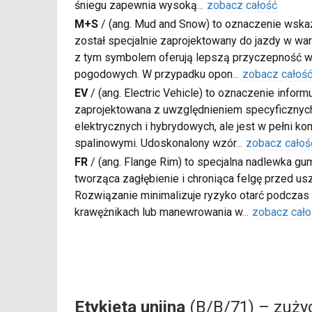
śniegu zapewnia wysoką
...
zobacz całość
M+S
/
(ang. Mud and Snow) to oznaczenie wskaz
został specjalnie zaprojektowany do jazdy w war
z tym symbolem oferują lepszą przyczepność w
pogodowych. W przypadku opon
...
zobacz całoś
EV
/
(ang. Electric Vehicle) to oznaczenie inform
zaprojektowana z uwzględnieniem specyficzn
elektrycznych i hybrydowych, ale jest w pełni k
spalinowymi. Udoskonalony wzór
...
zobacz całoś
FR
/
(ang. Flange Rim) to specjalna nadlewka gu
tworząca zagłębienie i chroniąca felgę przed u
Rozwiązanie minimalizuje ryzyko otarć podczas
krawężnikach lub manewrowania w
...
zobacz cało
Etykieta unijna
(B/B/71) – zużyc